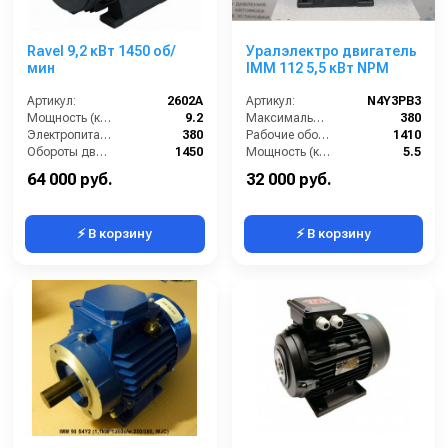
Ravel 9,2 кВт 1450 об/
Уралэлектро двигатель
мин
IMM 112 5,5 кВт NPM
Артикул:
2602A
Артикул:
N4Y3PB3
Мощность (кВт):
9.2
Максимальное напряжение (В):
380
Электропитание (В):
380
Рабочие обороты вала (об/мин):
1410
Обороты двигателя (об/мин):
1450
Мощность (кВт):
5.5
Тип вала:
полый
Габариты (ДхШхВ):
320х240х260
64 000 руб.
32 000 руб.
⚡ В корзину
⚡ В корзину