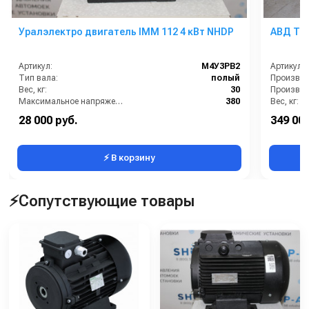
Уралэлектро двигатель IMM 112 4 кВт NHDP
АВД Три
Артикул:
М4У3PB2
Артикул:
Тип вала:
полый
Вес, кг:
30
Производи
Максимальное напряжение (В):
380
Вес, кг:
Рабочие обороты вала (об/мин):
1410
Давление 
28 000 руб.
349 000
Страна-производитель:
Россия
Страна-п
⚡ В корзину
⚡Сопутствующие товары