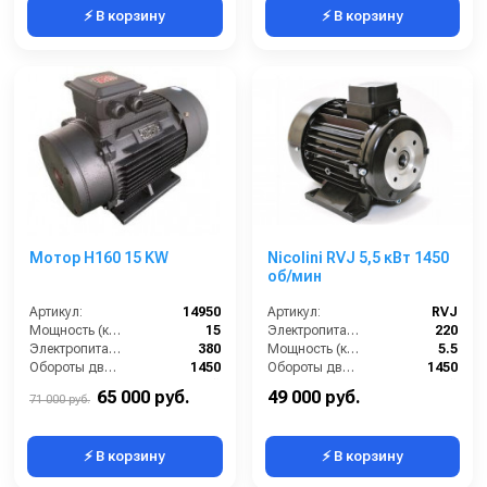
⚡ В корзину
⚡ В корзину
Мотор H160 15 KW
Nicolini RVJ 5,5 кВт 1450
об/мин
Артикул:
14950
Артикул:
RVJ
Мощность (кВт):
15
Электропитание (В):
220
Электропитание (В):
380
Мощность (кВт):
5.5
Обороты двигателя (об/мин):
1450
Обороты двигателя (об/мин):
1450
Тип вала:
полый
Материал:
Алюминий
65 000 руб.
49 000 руб.
71 000 руб.
⚡ В корзину
⚡ В корзину