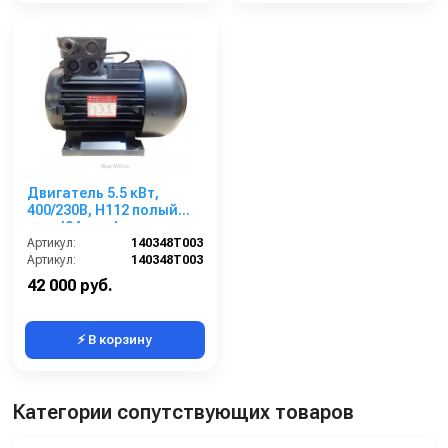
Двигатель 5.5 кВт,
400/230В, H112 полый
вал d24мм, фланец
насоса 75 мм
Артикул:
140348T003
Артикул:
140348T003
42 000 руб.
⚡ В корзину
Категории сопутствующих товаров