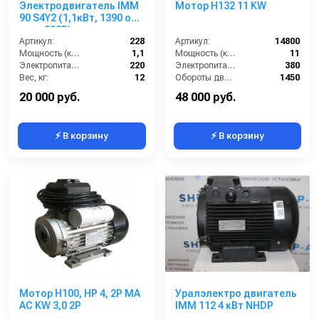
Электродвигатель IMM
Мотор H132 11 KW
90 S4Y2 (1,1кВт, 1390 об/
мин, 380В)
Артикул:
228
Артикул:
14800
Мощность (кВт):
1,1
Мощность (кВт):
11
Электропитание (В):
220
Электропитание (В):
380
Вес, кг:
12
Обороты двигателя (об/мин):
1450
Страна-производитель:
Италия
Тип вала:
полый
20 000 руб.
48 000 руб.
⚡ В корзину
⚡ В корзину
Мотор H100, HP 4, 2P MA
Уралэлектро двигатель
AC KW 3,0 2P
IMM 112 4 кВт NHDP