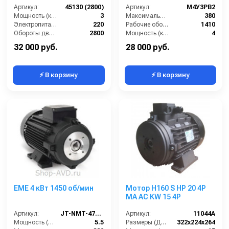
Артикул:
45130 (2800)
Артикул:
М4У3PB2
Мощность (кВт):
3
Максимальное напряжение (В):
380
Электропитание (В):
220
Рабочие обороты вала (об/мин):
1410
Обороты двигателя (об/мин):
2800
Мощность (кВт):
4
Тип вала:
полый
Габариты (ДхШхВ):
320х240х260
32 000 руб.
28 000 руб.
⚡ В корзину
⚡ В корзину
EME 4 кВт 1450 об/мин
Мотор H160 S HP 20 4P
MA AC KW 15 4P
Артикул:
JT-NMT-47-4.0
Артикул:
11044A
Мощность (л/с):
5.5
Размеры (ДхШхВ):
322х224х264