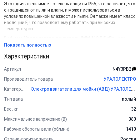
Этот двигатель имеет степень защиты IP55, что означает, что
он защищен от пыли и влаги, и может использоваться в
условиях повышенной влажности и пыли. Он также имеет класс
изоляции F, что позволяет ему работать при высоких
температурах.
В общем,
Уралэлектро двигатель IMM 112 5,5 кВт
- это
надежное и мощное устройство, которое может
Показать полностью
использоваться для различных промышленных задач,
Характеристики
требующих высокой мощности и надежности.
Данный товар доступен для сборки «под ключ».
Артикул
N4Y3PB2
Производитель товара
УРАЛЭЛЕКТРО
Категория
Электродвигатели для мойки (АВД) УРАЛЭЛЕКТРО
Тип вала
полый
Вес, кг
32
Максимальное напряжение (В)
380
Рабочие обороты вала (об/мин)
1410
Страна-производитель
Россия