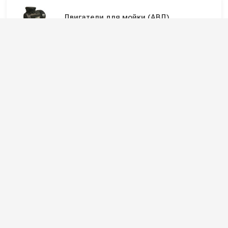
Двигатели для мойки (АВД)
Электродвигатели для мойки (АВД)
Подпишитесь на наши каналы и будьте в
курсе
Новинки оборудования, обзоры, акции и полезные советы — в
наших официальных каналах.