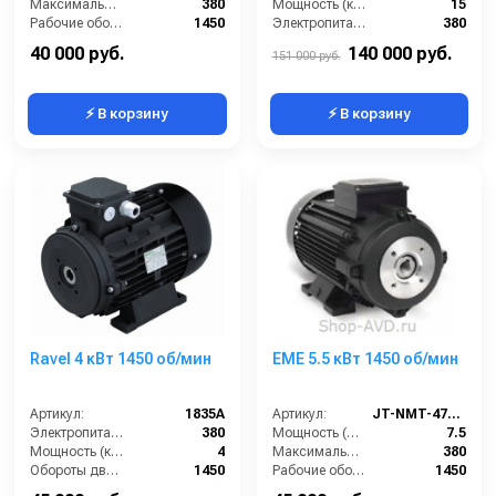
Максимальное напряжение (В):
380
Мощность (кВт):
15
Рабочие обороты вала (об/мин):
1450
Электропитание (В):
380
Мощность (кВт):
4
Обороты двигателя (об/мин):
1450
40 000 руб.
140 000 руб.
151 000 руб.
⚡ В корзину
⚡ В корзину
Ravel 4 кВт 1450 об/мин
EME 5.5 кВт 1450 об/мин
Артикул:
1835A
Артикул:
JT-NMT-47-5.5
Электропитание (В):
380
Мощность (л/с):
7.5
Мощность (кВт):
4
Максимальное напряжение (В):
380
Обороты двигателя (об/мин):
1450
Рабочие обороты вала (об/мин):
1450
Тип вала:
полый
Мощность (кВт):
5.5