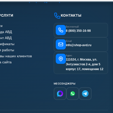
УСЛУГИ
КОНТАКТЫ
ги
Бесплатный
8 (800) 350-16-98
да АВД
нт АВД
Email
тификаты
info@shop-avd.ru
 работы
вы наших клиентов
Адрес
111024, г. Москва, ул.
а сайта
Энтузиастов 2-я, дом 5
корпус 17, помещение 12
МЕССЕНДЖЕРЫ