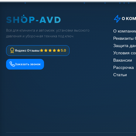
О КО
Всё для клининга и автомоек: установки высокого
О компани
давления и уборочная техника под ключ.
Реквизиты
Защита да
5.0
Яндекс Отзывы
Условия с
Вакансии
Заказать звонок
Рассрочка
Статьи