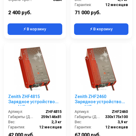
Гарантия:
12 месяцев
2 400 руб.
71 000 руб.
⚡ В корзину
⚡ В корзину
Zenith ZHF4815
Zenith ZHF2460
Зарядное устройство
Зарядное устройство
для АКБ
для АКБ
Артикул:
ZHF4815
Артикул:
ZHF2460
Габариты (ДхШхВ):
259х146х81
Габариты (ДхШхВ):
330х175х100
Вес:
2,3 кг
Вес:
3,9 кг
Гарантия:
12 месяцев
Гарантия:
12 месяцев
42 000 руб.
67 000 руб.