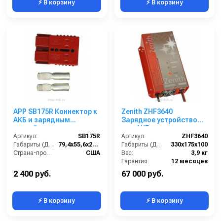
⚡ В корзину
⚡ В корзину
APP SB175R Коннектор к
Zenith ZHF3640
АКБ и зарядным
Зарядное устройство
устройствам
для АКБ
Артикул:
SB175R
Артикул:
ZHF3640
Габариты (ДхШхВ):
79,4х55,6х25,4
Габариты (ДхШхВ):
330х175х100
Страна-производитель:
США
Вес:
3,9 кг
Гарантия:
12 месяцев
2 400 руб.
67 000 руб.
⚡ В корзину
⚡ В корзину