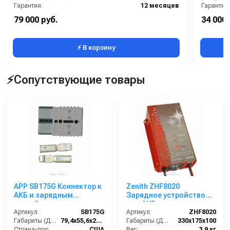
Гарантия:
12 месяцев
Гарантия:
79 000 руб.
34 000 
⚡ В корзину
⚡Сопутствующие товары
APP SB175G Коннектор к
Zenith ZHF8020
АКБ и зарядным
Зарядное устройство
устройствам
для АКБ
Артикул:
SB175G
Артикул:
ZHF8020
Габариты (ДхШхВ):
79,4х55,6х25,4
Габариты (ДхШхВ):
330х175х100
Страна-производитель:
США
Вес:
3,9 кг