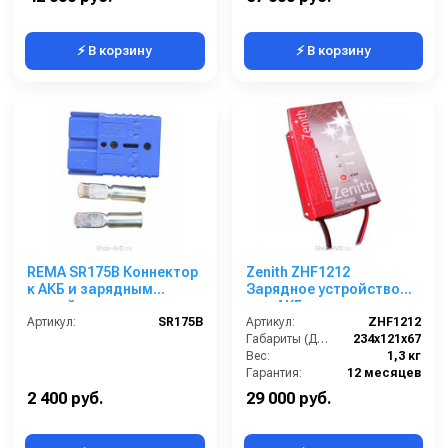
⚡ В корзину
⚡ В корзину
REMA SR175B Коннектор
Zenith ZHF1212
к АКБ и зарядным
Зарядное устройство
устройствам
для АКБ
Артикул:
SR175B
Артикул:
ZHF1212
Габариты (ДхШхВ):
234х121х67
Вес:
1,3 кг
Гарантия:
12 месяцев
2 400 руб.
29 000 руб.