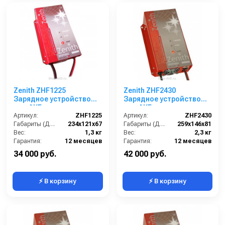
Zenith ZHF1225
Zenith ZHF2430
Зарядное устройство
Зарядное устройство
для АКБ
для АКБ
Артикул:
ZHF1225
Артикул:
ZHF2430
Габариты (ДхШхВ):
234х121х67
Габариты (ДхШхВ):
259х146х81
Вес:
1,3 кг
Вес:
2,3 кг
Гарантия:
12 месяцев
Гарантия:
12 месяцев
34 000 руб.
42 000 руб.
⚡ В корзину
⚡ В корзину