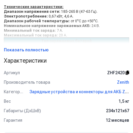
Технические характеристики:
Диапазон напряжения сети:
185-265 В (47-63 Гц).
Электропотребление:
0,67 кВт, 4,6 А.
Диапазон рабочей температуры:
от 0°С до +50°С.
Номинальное напряжение заряжаемых АКБ:
24 В.
Минимальный ток заряда:
7 А.
Максимальный ток заряда:
20 А.
Тип заряжаемых батарей
Обслуживаемые (с жидким
Необслуживаемые (GEL/AGM)
Показать полностью
электролитом)
Характеристики
Циклы зарядки
IWaP
IUoP
Артикул
ZHF2420
Макс. время зарядки (при разряженности батареи 80%)
на выбор 8/11/13 ч
12 ч
Производитель товара
Zenith
Емкость заряжаемых батарей
Категория
Зарядные устройства и коннекторы для АКБ Zenith
от 80 до 240 Ач/5ч
от 80 до 200 Ач/5ч
Вес
1,5 кг
Комплект поставки:
Габариты (ДхШхВ)
234х121х67
- Зарядное устройство.
- Сетевой кабель с сетевым разъемом (
SHUKO
).
Гарантия
12 месяцев
- Двойной соединительный кабель для подключения батарей (2,5 м).