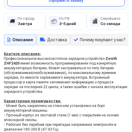
Оформить заявку
По городу
По РФ
Самовывоз
🚚
📦
🏬
Завтра
2–5 дней
Со склада
Описание
Доставка
Почему покупают у нас?
Краткое описание:
Профессиональное высокочастотное зарядное устройство
Zenith
ZHF2420
имеет возможность программирования под конкретную
аккумуляторную батарею. Может настраиваться по типу батареи
(обслуживаемая/необслуживаемая), по максимальному времени
зарядки, по емкости заряжаемого аккумулятора. Встроенный
процессор и карта памяти запоминают информацию о процессе
зарядки за последние 22 цикла, а также ошибки с начала эксплуатации
зарядного устройства.
Характерные преимущества:
- Может быть закреплено на стене или установлено на борт
аккумуляторной машины.
- Прочный корпус из листовой стали (1 мм) с покрытием на основе
эпоксидной смолы.
- Работает без перебоев при перепадах напряжения электросети в
диапазоне 185-265 В (47-63 Гц).