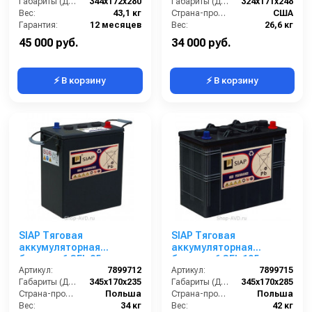
Габариты (ДхШхВ):
344х172х280
Габариты (ДхШхВ):
324x171x248
Вес:
43,1 кг
Страна-производитель:
США
Гарантия:
12 месяцев
Вес:
26,6 кг
45 000 руб.
34 000 руб.
⚡ В корзину
⚡ В корзину
SIAP Тяговая
SIAP Тяговая
аккумуляторная
аккумуляторная
батарея 6 GEL 85
батарея 6 GEL 105
Артикул:
7899712
Артикул:
7899715
Габариты (ДхШхВ):
345x170x235
Габариты (ДхШхВ):
345x170x285
Страна-производитель:
Польша
Страна-производитель:
Польша
Вес:
34 кг
Вес:
42 кг