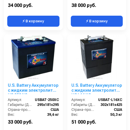
Гарантия:
12 месяцев
Гарантия:
12 месяцев
34 000 руб.
38 000 руб.
⚡ В корзину
⚡ В корзину
U.S. Battery Аккумулятор
U.S. Battery Аккумулятор
с жидким электролитом
с жидким электролитом
US 250 XC
US L16 XC
Артикул:
USBAT-250XC
Артикул:
USBAT-L16XC
Габариты (ДхШхВ):
295х181х295
Габариты (ДхШхВ):
302х181х425
Страна-производитель:
США
Страна-производитель:
США
Вес:
39,6 кг
Вес:
50,3 кг
33 000 руб.
51 000 руб.