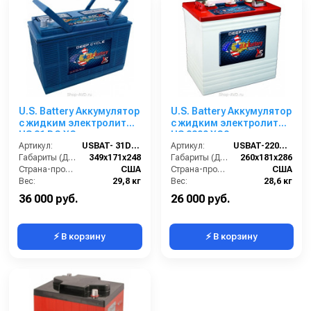
U.S. Battery Аккумулятор
U.S. Battery Аккумулятор
с жидким электролитом
с жидким электролитом
US 31 DC XC
US 2200 XC2
Артикул:
USBAT- 31DC-XC
Артикул:
USBAT-2200XC2
Габариты (ДхШхВ):
349х171х248
Габариты (ДхШхВ):
260x181x286
Страна-производитель:
США
Страна-производитель:
США
Вес:
29,8 кг
Вес:
28,6 кг
36 000 руб.
26 000 руб.
⚡ В корзину
⚡ В корзину