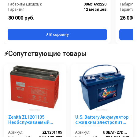
Габариты (ДхШхВ):
306х169х220
Габариты
Гарантия:
12 месяцев
Гарантия:
30 000 руб.
26 000 
⚡ В корзину
⚡Сопутствующие товары
Zenith ZL1201105
U.S. Battery Аккумулятор
Необслуживаемый
с жидким электролитом
аккумулятор
US 27 DC XC
Артикул:
ZL1201105
Артикул:
USBAT-27DC-XC