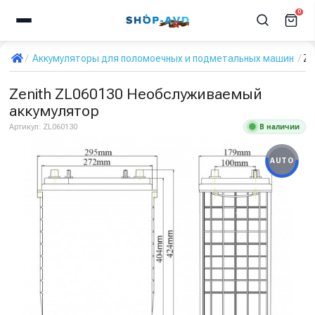
0
Аккумуляторы для поломоечных и подметальных машин
Ze
Zenith ZL060130 Необслуживаемый
аккумулятор
В наличии
Артикул:
ZL060130
AUTO