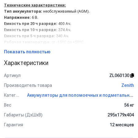
Технические характеристики:
Тип аккумулятора:
необслуживаемый (AGM).
Напряжение:
6 В.
Емкость при 20 ч разряде:
400 Ач.
Емкость при 10 ч разряде:
374 Ач.
Емкость при 5 ч разряде:
340 Ач.
Рабочая температура:
от -15ºС до +50ºС.
Тип терминала:
DT (Dual Terminal).
Показать полностью
Характеристики
Артикул
ZL060130
Производитель товара
Zenith
Категория
Аккумуляторы для поломоечных и подметальных машин Zenith
Вес
56 кг
Габариты (ДхШхВ)
295х179х404
Гарантия
12 месяцев