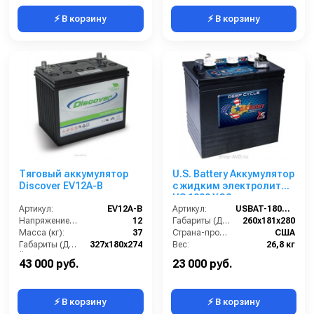
⚡ В корзину
⚡ В корзину
Тяговый аккумулятор
U.S. Battery Аккумулятор
Discover EV12A-B
с жидким электролитом
US 1800 XC2
Артикул:
EV12A-B
Артикул:
USBAT-1800XC2
Напряжение (В):
12
Габариты (ДхШхВ):
260х181х280
Масса (кг):
37
Страна-производитель:
США
Габариты (ДхШхВ):
327x180x274
Вес:
26,8 кг
Ёмкость аккумуляторов (Ач):
105
43 000 руб.
23 000 руб.
⚡ В корзину
⚡ В корзину