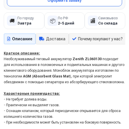
Оформить заявку
По городу
По РФ
Самовывоз
🚚
📦
🏬
Завтра
2–5 дней
Со склада
Описание
Доставка
Почему покупают у нас?
Краткое описание:
Необслуживаемый тяговый аккумулятор
Zenith
ZL060130
подходит
для использования в поломоечных и подметальных машинах и другого
клинингового оборудования. Моноблок аккумулятора изготовлен по
технологии
AGM
(
Absorbent
Glass
Mat
), при которой электролит
обездвижен с помощью сепаратора из абсорбирующего стекловолокна.
Характерные преимущества:
- Не требует долива воды.
- Практически не выделяет газов.
- Оснащен клапаном, который периодически открывается для сброса
излишнего количества газов.
- При необходимости может быть установлен на боковую поверхность.