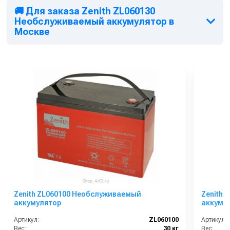
🚚 Для заказа Zenith ZL060130
Необслуживаемый аккумулятор в
Москве
Zenith ZL060100 Необслуживаемый
Zenith 
аккумулятор
аккуму
Артикул:
ZL060100
Артикул:
Вес:
30 кг
Вес: