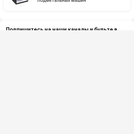
подметальных машин
Подпишитесь на наши каналы и будьте в
курсе
Новинки оборудования, обзоры, акции и полезные советы — в
наших официальных каналах.
Всё для клининга и автомоек: установки высокого давления и уборочная
техника под ключ.
О КОМПАНИИ