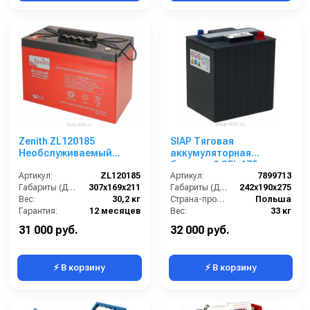
Zenith ZL120185
SIAP Тяговая
Необслуживаемый
аккумуляторная
аккумулятор
батарея 3 GEL 175
Артикул:
ZL120185
Артикул:
7899713
Габариты (ДхШхВ):
307х169х211
Габариты (ДхШхВ):
242х190х275
Вес:
30,2 кг
Страна-производитель:
Польша
Гарантия:
12 месяцев
Вес:
33 кг
Гарантия:
12 месяцев
31 000 руб.
32 000 руб.
⚡ В корзину
⚡ В корзину