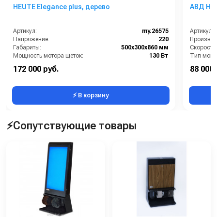
HEUTE Elegance plus, дерево
АВД HAW
Артикул:
my.26575
Артикул:
Напряжение:
220
Габариты:
500х300х860 мм
Мощность мотора щеток:
130 Вт
Тип мойк
Производитель:
HEUTE
Рабочее д
172 000 руб.
88 000 
Масса (кг):
24
Мощность
⚡ В корзину
⚡Сопутствующие товары