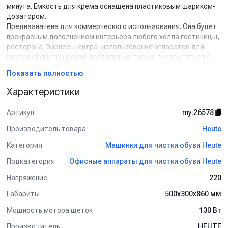
минута. Ёмкость для крема оснащена пластиковым шариком-
дозатором.
Предназначена для коммерческого использования. Она будет
прекрасным дополнением интерьера любого холла гостиницы,
ресторана, бизнес-центра, использование аппаратов для
чистки обуви при входе, позволит не только позаботиться о
чистоте обуви Ваших посетителей, что благоприятно
Показать полностью
отразится на Вашем имидже, но также обережёт внутренние
помещения от занесения грязи.
Характеристики
Цвета корпуса:
бордовый (арт.031-1200)
Артикул
my.26578
черный (арт.031-1800)
графит (арт.031-2200)
Производитель товара
Heute
серебро (арт.031-2500)
Категория
Машинки для чистки обуви Heute
Размеры упаковки:
62 см х 40 см х 90 см (длина х глубина х высота)
Подкатегория
Офисные аппараты для чистки обуви Heute
Дозатор для полирующего крема:
Напряжение
220
0,75 л
Щетки:
Габариты
500х300х860 мм
2 полирующие, 1 чистящая 13 см x 7 см (диаметр х ширина)
Мощность мотора щеток
130 Вт
Производитель
HEUTE