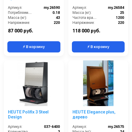
Артикул:
my.26590
Артикул:
my.26584
Потребляемая мощность (кВт):
0.18
Масса (кг):
25
Масса (кг):
43
Частота вращения щетки (об/мин):
1200
Напряжение:
220
Напряжение:
220
Габариты:
720х400х830 мм
Габариты:
520х300х900 мм
87 000 руб.
118 000 руб.
⚡ В корзину
⚡ В корзину
HEUTE Polifix 3 Steel
HEUTE Elegance plus,
Design
дерево
Артикул:
037-6400
Артикул:
my.26575
Количество щеток (шт):
3
Масса (кг):
24