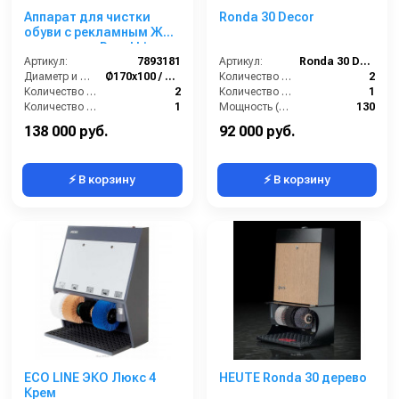
Аппарат для чистки
Ronda 30 Decor
обуви с рекламным ЖК-
монитором Royal Line
Royal Roller LCD 42
Артикул:
7893181
Артикул:
Ronda 30 Decor
Диаметр и ширина щёток (мм):
Ø170х100 / Ø210х100
Количество щёток полировки (шт):
2
Количество щёток полировки (шт):
2
Количество щёток предварительной очистки (шт):
1
Количество щёток предварительной очистки (шт):
1
Мощность (Вт):
130
Мощность (Вт):
180+210
Напряжение (В):
220
138 000 руб.
92 000 руб.
⚡ В корзину
⚡ В корзину
ECO LINE ЭКО Люкс 4
HEUTE Ronda 30 дерево
Крем