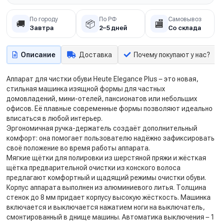
По городу
По РФ
Самовывоз
🚚
📦
🏬
Завтра
2–5 дней
Со склада
Описание
Доставка
Почему покупают у нас?
Аппарат для чистки обуви Heute Elegance Plus – это новая,
стильная машинка изящной формы для частных
домовладений, мини-отелей, пансионатов или небольших
офисов. Её плавные современные формы позволяют идеально
вписаться в любой интерьер.
Эргономичная ручка-держатель создаёт дополнительный
комфорт: она помогает пользователю надёжно зафиксировать
своё положение во время работы аппарата.
Мягкие щётки для полировки из шерстяной пряжи и жёсткая
щётка предварительной очистки из конского волоса
предлагают комфортный и щадящий режимы очистки обуви.
Корпус аппарата выполнен из алюминиевого литья. Толщина
стенок до 8 мм придает корпусу высокую жёсткость. Машинка
включается и выключается нажатием ноги на выключатель,
смонтированный в днище машины. Автоматика выключения – 1