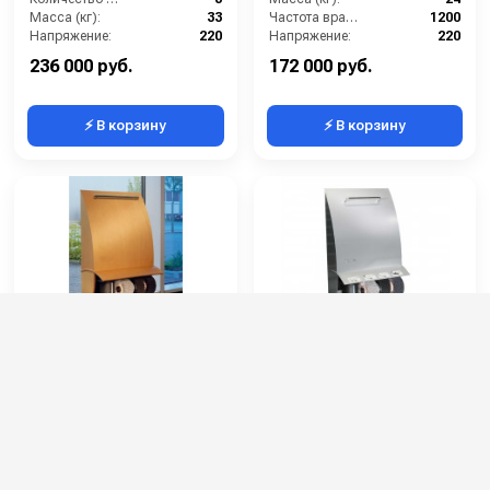
Масса (кг):
33
Частота вращения щетки (об/мин):
1200
Напряжение:
220
Напряжение:
220
Габариты:
560х310х820 мм
Габариты:
500х300х860 мм
236 000 руб.
172 000 руб.
⚡ В корзину
⚡ В корзину
Heute Elegance Plus
Heute Elegance Plus
Nature (дерево)
Couleur (металл)
Артикул:
31-870
Артикул:
31-180
Диаметр и ширина щёток (мм):
130х70
Диаметр и ширина щёток (мм):
130х70
Количество щёток полировки (шт):
2
Количество щёток полировки (шт):
2
Количество щёток предварительной очистки (шт):
1
Количество щёток предварительной очистки (шт):
1