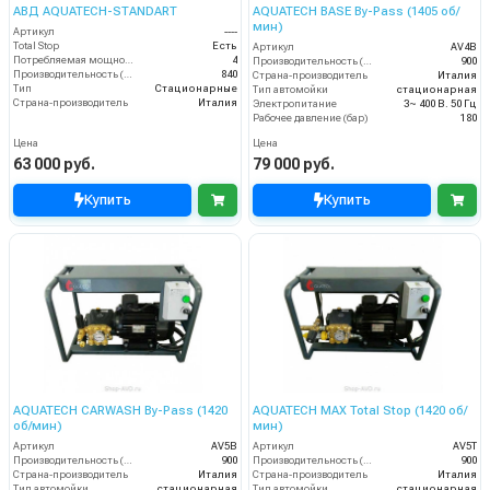
АВД AQUATECH-STANDART
AQUATECH BASE By-Pass (1405 об/
мин)
Артикул
----
Total Stop
Есть
Артикул
AV4B
Потребляемая мощность (кВт)
4
Производительность (л/ч)
900
Производительность (л/ч)
840
Страна-производитель
Италия
Тип
Стационарные
Тип автомойки
стационарная
Страна-производитель
Италия
Электропитание
3~ 400 В. 50 Гц
Рабочее давление (бар)
180
Цена
Цена
63 000 руб.
79 000 руб.
Купить
Купить
AQUATECH CARWASH By-Pass (1420
AQUATECH MAX Total Stop (1420 об/
об/мин)
мин)
Артикул
AV5B
Артикул
AV5T
Производительность (л/ч)
900
Производительность (л/ч)
900
Страна-производитель
Италия
Страна-производитель
Италия
Тип автомойки
стационарная
Тип автомойки
стационарная