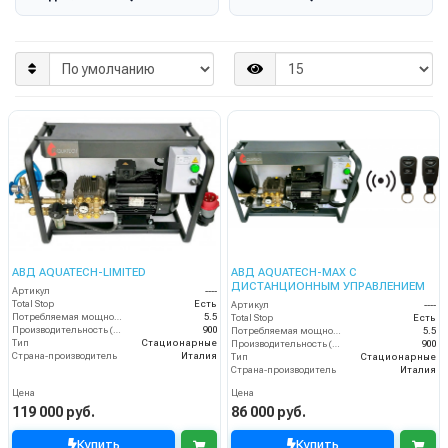
АВД AQUATECH-LIMITED
АВД AQUATECH-MAX С
ДИСТАНЦИОННЫМ УПРАВЛЕНИЕМ
Артикул
----
Total Stop
Есть
Артикул
----
Потребляемая мощность (кВт)
5.5
Total Stop
Есть
Производительность (л/ч)
900
Потребляемая мощность (кВт)
5.5
Тип
Стационарные
Производительность (л/ч)
900
Страна-производитель
Италия
Тип
Стационарные
Страна-производитель
Италия
Цена
Цена
119 000 руб.
86 000 руб.
Купить
Купить