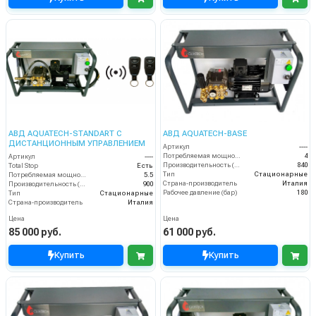
АВД AQUATECH-STANDART С
АВД AQUATECH-BASE
ДИСТАНЦИОННЫМ УПРАВЛЕНИЕМ
Артикул
----
Потребляемая мощность (кВт)
4
Артикул
----
Производительность (л/ч)
840
Total Stop
Есть
Тип
Стационарные
Потребляемая мощность (кВт)
5.5
Страна-производитель
Италия
Производительность (л/ч)
900
Рабочее давление (бар)
180
Тип
Стационарные
Страна-производитель
Италия
Цена
Цена
85 000 руб.
61 000 руб.
Купить
Купить