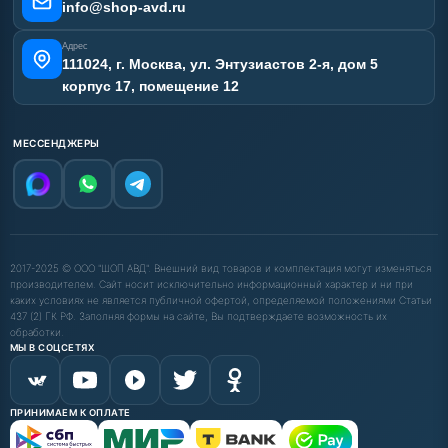
Карта сайта
info@shop-avd.ru
Адрес
111024, г. Москва, ул. Энтузиастов 2-я, дом 5
корпус 17, помещение 12
МЕССЕНДЖЕРЫ
2017-2025 © ООО "ШОП АВД". Внешний вид товаров и комплектация могут изменяться
производителем. Сайт носит исключительно информационный характер и ни при
каких условиях не является публичной офертой, определяемой положениями Статьи
437 (2) ГК РФ. Заполняя формы на сайте, Вы подтверждаете возможность их
обработки.
МЫ В СОЦСЕТЯХ
ПРИНИМАЕМ К ОПЛАТЕ