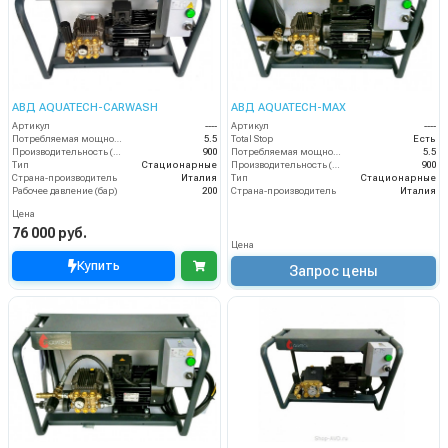
АВД AQUATECH-CARWASH
АВД AQUATECH-MAX
Артикул
----
Артикул
----
Потребляемая мощность (кВт)
5.5
Total Stop
Есть
Производительность (л/ч)
900
Потребляемая мощность (кВт)
5.5
Тип
Стационарные
Производительность (л/ч)
900
Страна-производитель
Италия
Тип
Стационарные
Рабочее давление (бар)
200
Страна-производитель
Италия
Цена
76 000 руб.
Цена
Купить
Запрос цены