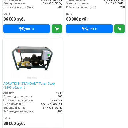
Электропитание
3~ 400 В. 50 Гц
Электропитание
3~ 400 В. 50 Гц
Рабочее давление (бар)
200
Рабочее давление (бар)
200
Цена
Цена
86 000 руб.
88 000 руб.
Купить
Купить
AQUATECH STANDART Total Stop
(1405 об/мин)
Артикул
AV4T
Производительность (л/ч)
900
Страна-производитель
Италия
Тип автомойки
стационарная
Электропитание
3~ 400 В. 50 Гц
Рабочее давление (бар)
180
Цена
80 000 руб.