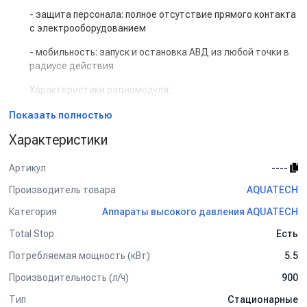
- защита персонала: полное отсутствие прямого контакта
с электрооборудованием
- мобильность: запуск и остановка АВД из любой точки в
радиусе действия
Характеристики радиомодуля:
- рабочая частота 433 мГц
Показать полностью
Характеристики
- радиус действия 50 метров
- 2 брелока в комплекте
Артикул
----
Характеристики АВД:
Производитель товара
AQUATECH
Характеристики:
Категория
Аппараты высокого давления AQUATECH
Total Stop
производительность 15л/мин
Есть
Потребляемая мощность (кВт)
5.5
максимальное давление 210 бар
Производительность (л/ч)
900
рабочее давление 200 бар
Тип
Стационарные
количество оборотов двигателя 1450 об/мин