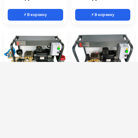
⚡ В корзину
⚡ В корзину
АВД AQUATECH-LIMITED
АВД AQUATECH-
CARWASH
Артикул:
----
Артикул:
----
Потребляемая мощность (кВт):
5.5
Потребляемая мощность (кВт):
5.5
Производительность (л/ч):
900
Производительность (л/ч):
900
Рабочее давление (бар):
200
Рабочее давление (бар):
200
Мощность (кВт):
5.5
Мощность (кВт):
5.5
119 000 руб.
76 000 руб.