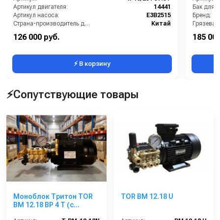
Артикул двигателя:
14441
Бак для 
Артикул насоса:
E3B2515
Бренд:
Страна-производитель двигателя:
Китай
Грязевая
Страна-производитель насоса:
Италия
Длина шл
126 000 руб.
185 000
Модель насоса:
E3B2515
Защита от
⚡ В корзину
⚡Сопутствующие товары
Моноблок Тритон TOR
TOR BM 12.18 U
ВМ 12.18 ВР 4 Т (с
манометром, с