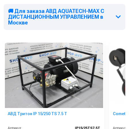
необходимые испытания.
🚚 Для заказа АВД AQUATECH-MAX С
ДИСТАНЦИОННЫМ УПРАВЛЕНИЕМ в
Москве
АВД Тритон IP 15/250 TS 7.5 T
Comet F
Артикул:
IP15/25TS7.5T
Артикул: