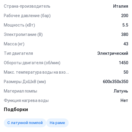
Страна-производитель
Италия
мощность двигателя 5,5 кВт
Рабочее давление (бар)
200
электропитание 380 В, 50 Гц
Мощность (кВт)
5.5
защита двигателя от перегрузки
Электропитание (В)
380
перепускной узел Тотал-стоп
Масса (кг)
43
Комплектация:
Тип двигателя
Электрический
помпа Annovi Reverberi SXM 15.20 N DX (Италия)
Обороты двигателя (об/мин)
1450
электродвигатель Nicolini 5,5 кВт/380 В/1450 об/мин
Макс. температура воды на входе (°C)
50
Размеры ДхШхВ (мм)
600х350х350
перепускной узел R+M ST-261 total-stop
Материал помпы
Латунь
пусковая станция 12А с тепловой защитой
Функция нагрева воды
Нет
рама Aquatech
Подборки
кабель 3м
С латунной помпой
На раме
Внимание! Остерегайтесь подделок! Аппараты АМИТ-
Акватех официально сертифицированы и прошли