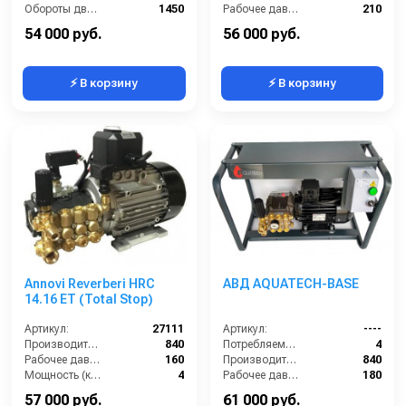
Обороты двигателя (об/мин):
1450
Рабочее давление (бар):
210
Производительность (л/ч):
900
Мощность (кВт):
5.5
54 000 руб.
56 000 руб.
⚡ В корзину
⚡ В корзину
Annovi Reverberi HRC
АВД AQUATECH-BASE
14.16 ET (Total Stop)
Артикул:
27111
Артикул:
----
Производительность (л/ч):
840
Потребляемая мощность (кВт):
4
Рабочее давление (бар):
160
Производительность (л/ч):
840
Мощность (кВт):
4
Рабочее давление (бар):
180
Электропитание (В):
380
Мощность (кВт):
4
57 000 руб.
61 000 руб.