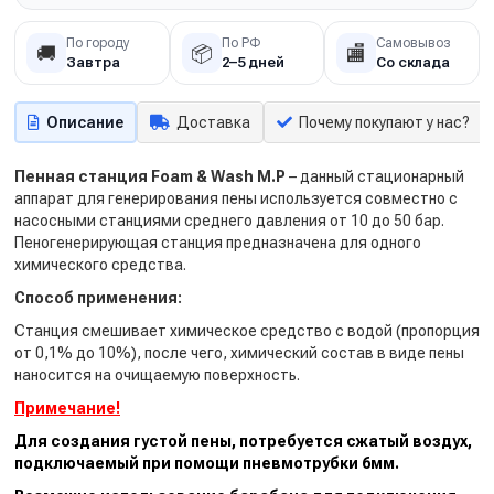
По городу
По РФ
Самовывоз
🚚
📦
🏬
Завтра
2–5 дней
Со склада
Описание
Доставка
Почему покупают у нас?
Пенная станция Foam & Wash M.P
– данный стационарный
аппарат для генерирования пены используется совместно с
насосными станциями среднего давления от 10 до 50 бар.
Пеногенерирующая станция предназначена для одного
химического средства.
Способ применения:
Станция смешивает химическое средство с водой (пропорция
от 0,1% до 10%), после чего, химический состав в виде пены
наносится на очищаемую поверхность.
Примечание!
Для создания густой пены, потребуется сжатый воздух,
подключаемый при помощи пневмотрубки 6мм.