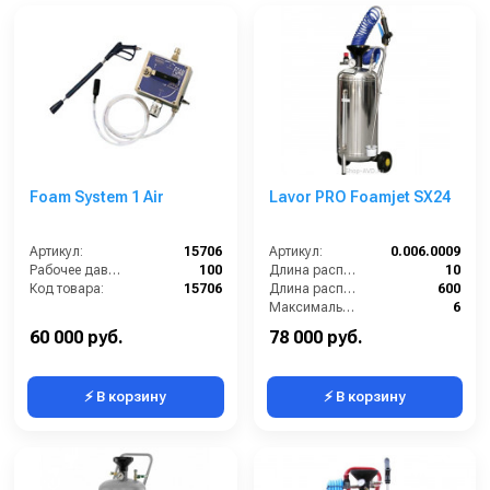
Foam System 1 Air
Lavor PRO Foamjet SX24
Артикул:
15706
Артикул:
0.006.0009
Рабочее давление (бар):
100
Длина распылительного шланга (м):
10
Код товара:
15706
Длина распылителя (мм):
600
Максимальное давление на выходе (бар):
6
Объём бака / ресивера (л):
24
60 000 руб.
78 000 руб.
⚡ В корзину
⚡ В корзину