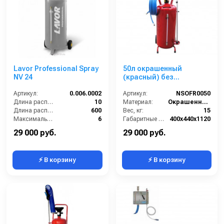
Lavor Professional Spray
50л окрашенный
NV 24
(красный) без
пистолета
Артикул:
0.006.0002
Артикул:
NSOFR0050
Длина распылительного шланга (м):
10
Материал:
Окрашенная сталь
Длина распылителя (мм):
600
Вес, кг:
15
Максимальное давление на выходе (бар):
6
Габаритные размеры, мм:
400x440x1120
Объём бака / ресивера (л):
24
Объём, л:
50
29 000 руб.
29 000 руб.
⚡ В корзину
⚡ В корзину