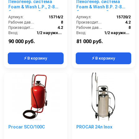
Пеногенер. система
Пеногенер. система
Foam & Wash L.Р., 2-8
Foam & Wash B.Р. 2-8
бар, с подачей воздуха,
бар, с подачей воздуха,
на 2 ср-ва 1/2ш. 1/2 ш.с
Артикул:
15716/2
на 2 ср-ва 1/2ш.1/2ш. с
Артикул:
15720/2
аксесс.
Рабочее давление (бар):
8
аксесс.
Производительность (л/мин):
4.2
Производительность (л/мин):
4.2
Рабочее давление (бар):
8
Вход:
1/2 наружняя резьба
Вход:
1/2 наружняя резьба
Выход:
1/2 наружняя резьба
Выход:
1/2 наружняя резьба
90 000 руб.
81 000 руб.
⚡ В корзину
⚡ В корзину
Procar SCO/100C
PROCAR 24л Inox