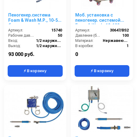
Пеногенер.система
Моб. установка с
Foam & Wash М.Р., 10-50
пеногенер. системой
бар, с подачей воздуха,
Foam & Wash, 10-100
на 1 ср-во 1/2ш. 1/2ш.
Артикул:
15740
бар, с подачей воздуха,
Артикул:
30647/BS2
Рабочее давление (бар):
50
на 2 ср-ва
Давление (бар):
100
Вход:
1/2 наружняя резьба
Материал:
Нержавеющая сталь
Выход:
1/2 наружняя резьба
В коробке:
1
Материал:
Нержавеющая сталь
Вес, кг:
42
93 000 руб.
0
⚡ В корзину
⚡ В корзину