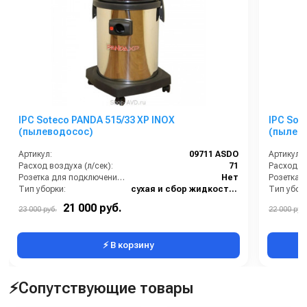
IPC Soteco PANDA 515/33 XP INOX
IPC Sot
(пылеводосос)
(пылев
Артикул:
09711 ASDO
Артикул:
Расход воздуха (л/сек):
71
Расход во
Розетка для подключения инструмента:
Нет
Тип уборки:
сухая и сбор жидкостей
Тип убор
Материал бака:
Нержавеющая сталь
Материал
21 000 руб.
23 000 руб.
22 000 руб.
Номинальный диаметр принадлежностей (мм):
36
⚡ В корзину
⚡Сопутствующие товары