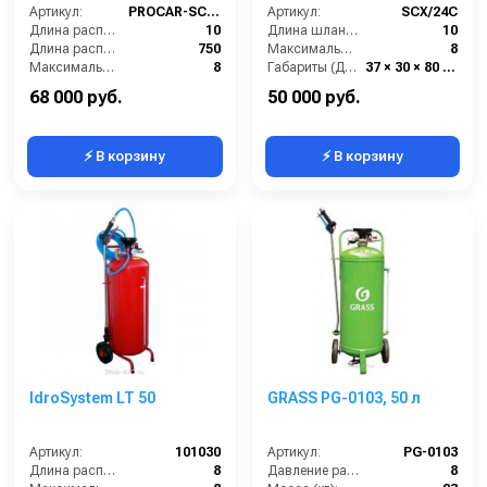
Артикул:
PROCAR-SCO100C
Артикул:
SCX/24C
Длина распылительного шланга (м):
10
Длина шланга (м):
10
Длина распылителя (мм):
750
Максимальное давление (бар):
8
Максимальное давление на выходе (бар):
8
Габариты (ДхШхВ):
37 × 30 × 80 см
Объём бака / ресивера (л):
100
Бренд:
PROCAR
68 000 руб.
50 000 руб.
⚡ В корзину
⚡ В корзину
IdroSystem LT 50
GRASS PG-0103, 50 л
Артикул:
101030
Артикул:
PG-0103
Длина распылительного шланга (м):
8
Давление разбрызгивания (бар):
8