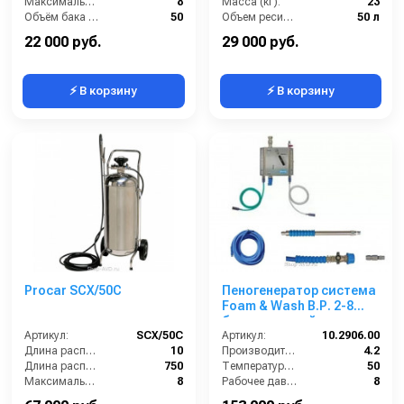
Максимальное давление на выходе (бар):
8
Масса (кг):
23
Объём бака / ресивера (л):
50
Объем ресивера:
50 л
Габариты (ДхШхВ):
400х400х1040
Производитель:
GRASS
22 000 руб.
29 000 руб.
⚡ В корзину
⚡ В корзину
Procar SCX/50C
Пеногенератор система
Foam & Wash B.Р. 2-8
бар, с подачей воздуха
Артикул:
SCX/50C
Артикул:
10.2906.00
Длина распылительного шланга (м):
10
Производительность (л/мин):
4.2
Длина распылителя (мм):
750
Температура (°C):
50
Максимальное давление на выходе (бар):
8
Рабочее давление (бар):
8
Объём бака / ресивера (л):
50
Габариты (ДхШхВ):
195x185x55