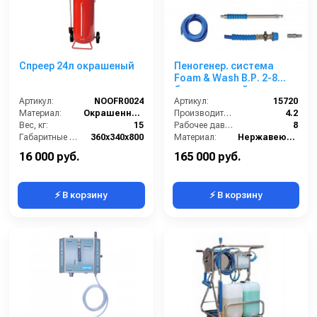
Спреер 24л окрашеный
Пеногенер. система
Foam & Wash B.Р. 2-8
бар, с подачей воздуха,
Артикул:
NOOFR0024
на 1 ср-во 1/2ш. 1/2ш.с
Артикул:
15720
Материал:
Окрашенная сталь
аксесс.
Производительность (л/мин):
4.2
Вес, кг:
15
Рабочее давление (бар):
8
Габаритные размеры, мм:
360x340x800
Материал:
Нержавеющая сталь
Объём, л:
24
В коробке:
1
16 000 руб.
165 000 руб.
⚡ В корзину
⚡ В корзину