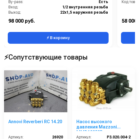
By-pass:
Есть
Код товар
Вход:
1/2 внутренняя резьба
Выход:
22х1,5 наружняя резьба
Материал:
Латунь
98 000 руб.
58 000 
Производительность (л/мин):
12
⚡ В корзину
⚡Сопутствующие товары
Annovi Reverberi RС 14.20
Насос высокого
давления Mazzoni
MMD18250R
Артикул:
26920
Артикул:
P3.020.004-2