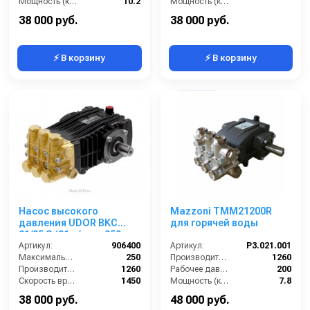
Мощность (кВт):
10.2
Мощность (кВт):
Габариты (ДхШхВ):
267х232х152 мм
Обороты двигателя (об/мин):
1450
38 000 руб.
38 000 руб.
⚡ В корзину
⚡ В корзину
Насос высокого
Mazzoni TMM21200R
давления UDOR BKC
для горячей воды
21/25 S (21 л/мин, 250
бар)
Артикул:
906400
Артикул:
P3.021.001
Максимальное давление (бар):
250
Производительность (л/ч):
1260
Производительность (л/ч):
1260
Рабочее давление (бар):
200
Скорость вращения (об/мин):
1450
Мощность (кВт):
7.8
Мощность (кВт):
9.5
Масса (кг):
8.2
38 000 руб.
48 000 руб.