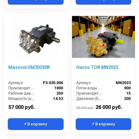
Mazzoni GM30250R
Насос TOR MN2023
Артикул:
P3.030.006
Артикул:
MN2023
Производительность (л/ч):
1800
Поток воды (л/час):
900
Рабочее давление (бар):
250
Производительность (л/мин):
15
Мощность (кВт):
14.53
Давление (бар):
200
Масса (кг):
12.4
Мощность (кВт):
5,7
57 000 руб.
26 000 руб.
28 000 руб.
⚡ В корзину
⚡ В корзину