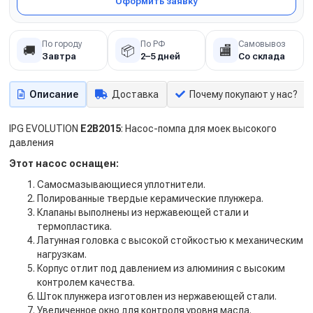
Оформить заявку
По городу
По РФ
Самовывоз
🚚
📦
🏬
Завтра
2–5 дней
Со склада
Описание
Доставка
Почему покупают у нас?
IPG EVOLUTION
E2B2015
: Насос-помпа для моек высокого
давления
Этот насос оснащен:
Самосмазывающиеся уплотнители.
Полированные твердые керамические плунжера.
Клапаны выполнены из нержавеющей стали и
термопластика.
Латунная головка с высокой стойкостью к механическим
нагрузкам.
Корпус отлит под давлением из алюминия с высоким
контролем качества.
Шток плунжера изготовлен из нержавеющей стали.
Увеличенное окно для контроля уровня масла.