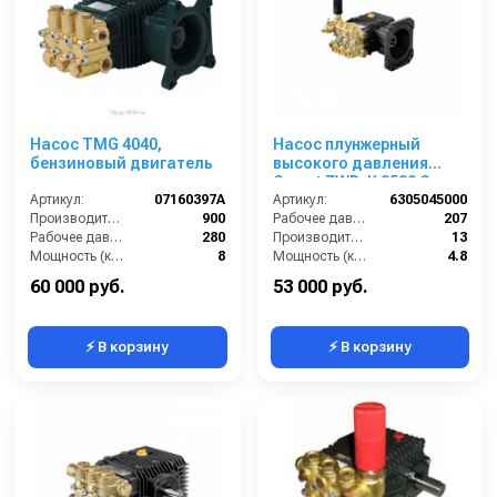
Насос TMG 4040,
Насос плунжерный
бензиновый двигатель
высокого давления
Comet ZWD-K 3530 G
Артикул:
07160397A
(13/207) 3400 об/мин.Ø
Артикул:
6305045000
Производительность (л/ч):
900
1”п.в.
Рабочее давление (бар):
207
Рабочее давление (бар):
280
Производительность (л/мин):
13
Мощность (кВт):
8
Мощность (кВт):
4.8
Масса (кг):
11
Обороты двигателя (об/мин):
3400
60 000 руб.
53 000 руб.
⚡ В корзину
⚡ В корзину