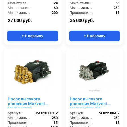
Диаметр вала (мм):
24
Макс. температура воды (°C):
65
Макс. температура воды (°C):
60
Максимальное давление (бар):
250
Максимальное давление (бар):
200
Производительность (л/мин):
18
Производительность (л/мин):
14
Мощность (кВт):
8.72
27 000 руб.
36 000 руб.
⚡ В корзину
⚡ В корзину
Насос высокого
Насос высокого
давления Mazzoni
давления Mazzoni
MMD15250R
MMD18250R CW
Артикул:
P3.020.001-2
Артикул:
P3.022.003-2
Максимальное давление (бар):
250
Максимальное давление (бар):
250
Производительность (л/мин):
15
Производительность (л/мин):
18