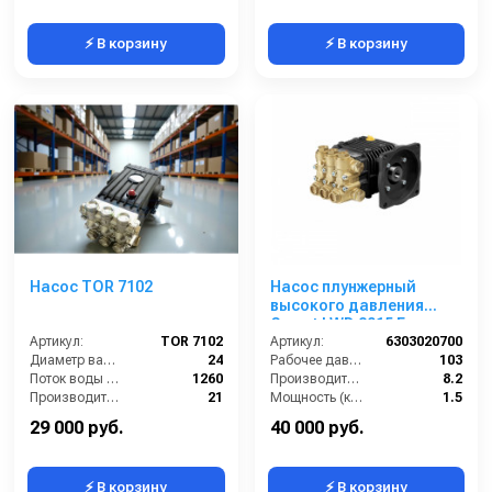
⚡ В корзину
⚡ В корзину
Насос TOR 7102
Насос плунжерный
высокого давления
Comet LWD 2015 E
Артикул:
TOR 7102
(8,2/103) 3400 об/мин. ø
Артикул:
6303020700
Диаметр вала (мм):
24
5/8” п.в.
Рабочее давление (бар):
103
Поток воды (л/час):
1260
Производительность (л/мин):
8.2
Производительность (л/мин):
21
Мощность (кВт):
1.5
Давление (бар):
180
Обороты двигателя (об/мин):
3400
29 000 руб.
40 000 руб.
⚡ В корзину
⚡ В корзину