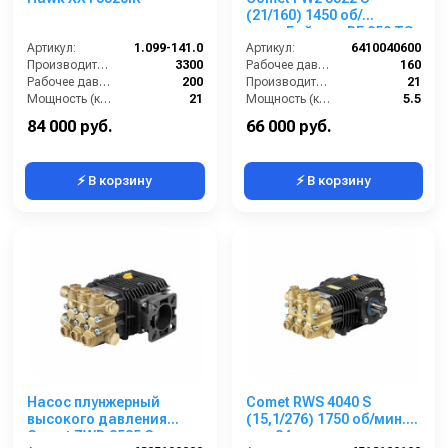
(21/160) 1450 об/
мин.+Бай-пас RF 250 TS
Артикул:
1.099-141.0
вал 24мм
Артикул:
6410040600
Производительность (л/ч):
3300
Рабочее давление (бар):
160
Рабочее давление (бар):
200
Производительность (л/мин):
21
Мощность (кВт):
21
Мощность (кВт):
5.5
Масса (кг):
17
Обороты двигателя (об/мин):
1450
84 000 руб.
66 000 руб.
⚡ В корзину
⚡ В корзину
Насос плунжерный
Comet RWS 4040 S
высокого давления
(15,1/276) 1750 об/мин.
Comet ZWD 2535 G
вал 24мм