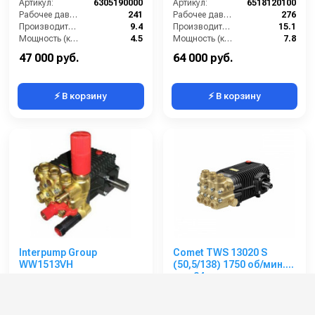
(9,4/240) 3400 об/мин. ø
Артикул:
6305190000
Артикул:
6518120100
3/4” п.в.
Рабочее давление (бар):
241
Рабочее давление (бар):
276
Производительность (л/мин):
9.4
Производительность (л/мин):
15.1
Мощность (кВт):
4.5
Мощность (кВт):
7.8
Обороты двигателя (об/мин):
3400
Обороты двигателя (об/мин):
1750
47 000 руб.
64 000 руб.
⚡ В корзину
⚡ В корзину
Interpump Group
Comet TWS 13020 S
WW1513VH
(50,5/138) 1750 об/мин.
вал 24мм
Артикул:
WW1513V-000
Артикул:
6514090000
Производительность (л/ч):
780
Рабочее давление (бар):
138
Рабочее давление (бар):
150
Производительность (л/мин):
50.5