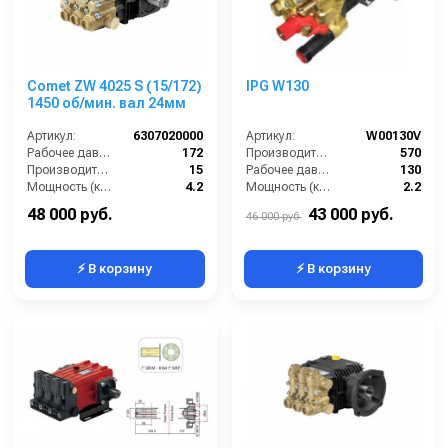
Comet ZW 4025 S (15/172)
IPG W130
1450 об/мин. вал 24мм
Артикул:
6307020000
Артикул:
W00130V
Рабочее давление (бар):
172
Производительность (л/ч):
570
Производительность (л/мин):
15
Рабочее давление (бар):
130
Мощность (кВт):
4.2
Мощность (кВт):
2.2
By-pass:
Нет
Масса (кг):
7.9
48 000 руб.
43 000 руб.
46 000 руб.
⚡ В корзину
⚡ В корзину