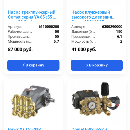
Насос трехплунжерный
Насос плунжерный
Comet серия YA 65 (55 л/
высокого давления
мин; 50 бар) шлиц
Comet LW 1626 E
фланец 13/8 M - 6 отв.
Артикул:
6110000200
(6,1/180); 1450 об/мин.
Артикул:
6300290000
Рабочее давление (бар):
50
вал ø 28 мм п.в.
Давление (бар):
180
Производительность (л/мин):
55
Производительность (л/мин):
6.1
Мощность (кВт):
5.7
Мощность (кВт):
2
Обороты двигателя (об/мин):
650
Обороты двигателя (об/мин):
1450
87 000 руб.
41 000 руб.
⚡ В корзину
⚡ В корзину
Hawk XXT5520IR
Comet FW2 5522 S