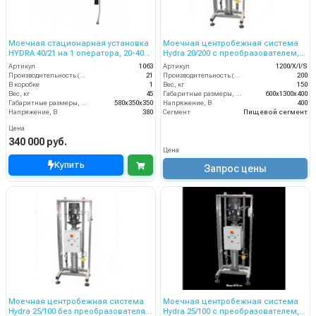
Моечная стационарная установка
Моечная центробежная система
HYDRA 40/21 на 1 оператора, 20-40
Hydra 20/200 с преобразователем,
бар, 21 л/мин, 380 В
на 6 операторов, 200 л/мин, 20 бар
Артикул
1063
Артикул
1200/X/I/S
Производительность (л/мин)
21
Производительность (л/мин)
200
В коробке
1
Вес, кг
150
Вес, кг
45
Габаритные размеры, мм
600x1300x400
Габаритные размеры, мм
580x350x350
Напряжение, В
400
Напряжение, В
380
Сегмент
Пищевой сегмент
Цена
340 000 руб.
Цена
Купить
Запрос цены
Моечная центробежная система
Моечная центробежная система
Hydra 25/100 без преобразователя,
Hydra 25/100 с преобразователем,