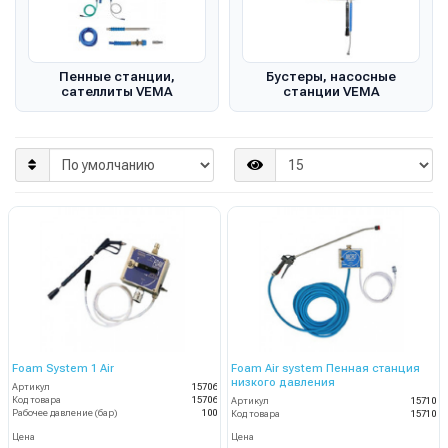
Пенные станции,
Бустеры, насосные
сателлиты VEMA
станции VEMA
Foam System 1 Air
Foam Air system Пенная станция
низкого давления
Артикул
15706
Код товара
15706
Артикул
15710
Рабочее давление (бар)
100
Код товара
15710
Цена
Цена