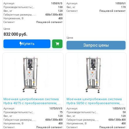
на 3 оператора, 100 л/мин, 25 бар
на 3 оператора, 100 л/мин, 25 бар
Артикул
1050/X/S
Артикул
1050/X/I
Производительность (л/мин)
100
Вес, кг
170
Вес, кг
120
Сегмент
Пищевой сегмент
Габаритные размеры, мм
600x1300x400
Напряжение, В
400
Сегмент
Пищевой сегмент
Цена
832 000 руб.
Цена
Купить
Запрос цены
Моечная центробежная система
Моечная центробежная система
Hydra 40/75 с преобразователем, на
Hydra 50/50 с преобразователем, на
3 оператора, 75 л/мин, 40 бар
2 оператора, 50 л/мин, бар
Артикул
1075/X/I/S
Артикул
1055/X/I/S
Производительность (л/мин)
75
Производительность (л/мин)
50
Вес, кг
120
Вес, кг
120
Габаритные размеры, мм
600x1300x400
Габаритные размеры, мм
600x1300x400
Напряжение, В
400
Напряжение, В
400
Сегмент
Пищевой сегмент
Сегмент
Пищевой сегмент