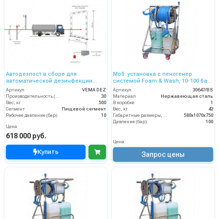
Автодезпост в сборе для
Моб. установка с пеногенер.
автоматической дезинфекции
системой Foam & Wash, 10-100 бар,
транспорта
подачей воздуха, на 1 ср-во
Артикул
VEMA DEZ
Артикул
30647/BS
Производительность (л/мин)
30
Материал
Нержавеющая сталь
Вес, кг
500
В коробке
1
Сегмент
Пищевой сегмент
Вес, кг
42
Рабочее давление (бар)
10
Габаритные размеры, мм
580x1070x750
Давление (бар)
100
Цена
618 000 руб.
Цена
Купить
Запрос цены