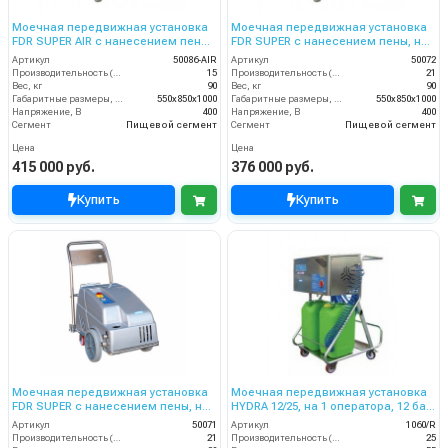
Моечная передвижная установка
Моечная передвижная установка
FDR SUPER AIR с нанесением пены,
FDR SUPER с нанесением пены, на
200 бар, 15 л/мин барабаном
1 опер.150 бар, 21 л/мин барабаном
Артикул
50086-AIR
Артикул
50072
Производительность (л/мин)
15
Производительность (л/мин)
21
Вес, кг
90
Вес, кг
90
Габаритные размеры, мм
550x850x1000
Габаритные размеры, мм
550x850x1000
Напряжение, В
400
Напряжение, В
400
Сегмент
Пищевой сегмент
Сегмент
Пищевой сегмент
Цена
Цена
415 000 руб.
376 000 руб.
Купить
Купить
Моечная передвижная установка
Моечная передвижная установка
FDR SUPER с нанесением пены, на
HYDRA 12/25, на 1 оператора, 12 бар,
1 оператора , 150 бар, 21 л/мин
25 л/мин.
Артикул
50071
Артикул
1060/R
Производительность (л/мин)
21
Производительность (л/мин)
25