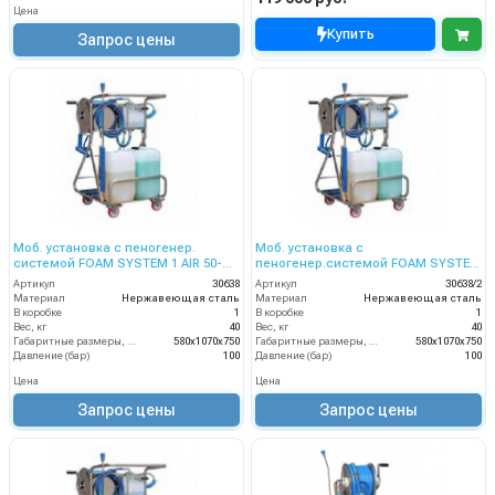
Цена
Купить
Запрос цены
Моб. установка с пеногенер.
Моб. установка с
системой FOAM SYSTEM 1 AIR 50-
пеногенер.системой FOAM SYSTEM
100 бар, подачей воздуха, на ср-во
1 AIR 50-100бар, подачей воздуха,
Артикул
30638
Артикул
30638/2
на 2 ср-ва
Материал
Нержавеющая сталь
Материал
Нержавеющая сталь
В коробке
1
В коробке
1
Вес, кг
40
Вес, кг
40
Габаритные размеры, мм
580x1070x750
Габаритные размеры, мм
580x1070x750
Давление (бар)
100
Давление (бар)
100
Цена
Цена
Запрос цены
Запрос цены