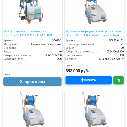
Моб.установка с пеногенер.
Моечная передвижная установка
системой FOAM SYSTEM 1 100-
FDR SUPER AIR с нанесением пены,
200бар, без подачи воздуха, на 2
150 бар, 21 л/мин барабаном
Артикул
30637/2
Артикул
50092.01.01
ср-ва
Материал
Нержавеющая сталь
Производительность (л/мин)
21
В коробке
1
Вес, кг
90
Вес, кг
40
Габаритные размеры, мм
550x850x1000
Габаритные размеры, мм
580x1070x750
Напряжение, В
400
Давление (бар)
200
Сегмент
Пищевой сегмент
Цена
398 000 руб.
Цена
Купить
Запрос цены