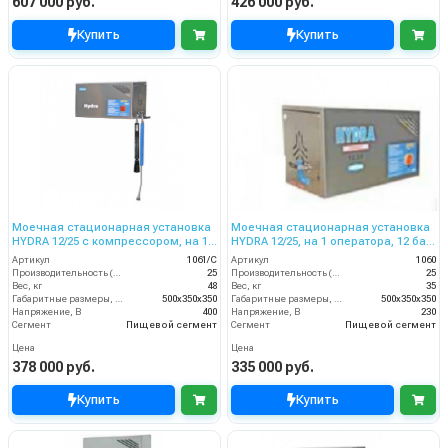
607 000 руб.
426 000 руб.
Купить
Купить
Моечная стационарная установка
Моечная стационарная установка
HYDRA 12/25 с компрессором, на 1
HYDRA 12/25, на 1 оператора, 12 бар,
оператора, 12 бар, 25 л/мин.
25 л/мин.
Артикул
1061/C
Артикул
1060
Производительность (л/мин)
25
Производительность (л/мин)
25
Вес, кг
48
Вес, кг
35
Габаритные размеры, мм
500x350x350
Габаритные размеры, мм
500x350x350
Напряжение, В
400
Напряжение, В
230
Сегмент
Пищевой сегмент
Сегмент
Пищевой сегмент
Цена
Цена
378 000 руб.
335 000 руб.
Купить
Купить