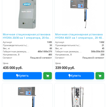
Моечная стационарная установка
Моечная стационарная установка
HYDRA 20/30 на 1 оператора, 20 бар,
HYDRA 40/21 на 1 оператора , 20-40
30 л/мин.
бар, 21 л/мин, 230 В
Артикул
1065
Артикул
1062
Производительность (л/мин)
30
Производительность (л/мин)
21
Вес, кг
60
Вес, кг
45
Габаритные размеры, мм
480x1000x370
Габаритные размеры, мм
580x350x350
Напряжение, В
400
Напряжение, В
230
Сегмент
Пищевой сегмент
Сегмент
Пищевой сегмент
Цена
Цена
435 000 руб.
339 000 руб.
Купить
Купить