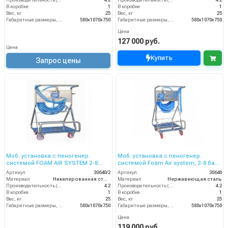
Производительность (л/мин)
4.2
Производительность (л/мин)
4.2
В коробке
1
В коробке
1
Вес, кг
25
Вес, кг
25
Габаритные размеры, мм
580x1070x750
Габаритные размеры, мм
580x1070x750
Цена
127 000 руб.
Цена
Купить
Запрос цены
Моб. установка с пеногенер.
Моб. установка с пеногенер.
системой FOAM AIR SYSTEM 2-8
системой Foam Air system, 2-8 бар,
бар, подачей воздуха,, на 2 ср-ва
подачей воздуха, на 1 ср-во
Артикул
30640/2
Артикул
30640
Материал
Никелерованная сталь
Материал
Нержавеющая сталь
Производительность (л/мин)
4.2
Производительность (л/мин)
4.2
В коробке
1
В коробке
1
Вес, кг
25
Вес, кг
25
Габаритные размеры, мм
580x1070x750
Габаритные размеры, мм
580x1070x750
Цена
119 000 руб.