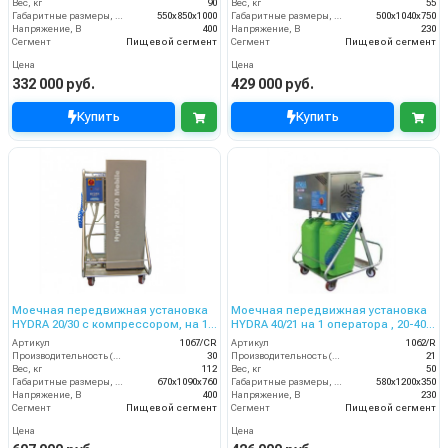
Вес, кг
90
Вес, кг
55
Габаритные размеры, мм
550x850x1000
Габаритные размеры, мм
500x1040x750
Напряжение, В
400
Напряжение, В
230
Сегмент
Пищевой сегмент
Сегмент
Пищевой сегмент
Цена
Цена
332 000 руб.
429 000 руб.
Купить
Купить
Моечная передвижная установка
Моечная передвижная установка
HYDRA 20/30 с компрессором, на 1
HYDRA 40/21 на 1 оператора , 20-40
оператора, 20 бар, 30 л/мин.
бар, 21 л/мин, 230 В
Артикул
1067/CR
Артикул
1062/R
Производительность (л/мин)
30
Производительность (л/мин)
21
Вес, кг
112
Вес, кг
50
Габаритные размеры, мм
670x1090x760
Габаритные размеры, мм
580x1200x350
Напряжение, В
400
Напряжение, В
230
Сегмент
Пищевой сегмент
Сегмент
Пищевой сегмент
Цена
Цена