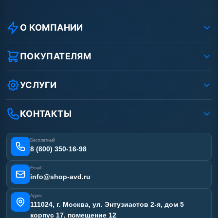
О КОМПАНИИ
О компании
Реквизиты ООО «Шоп АВД»
ПОКУПАТЕЛЯМ
Защита данных клиента
Как заказать?
Условия соглашения
Оплата
УСЛУГИ
Вакансии
Доставка
Услуги
Рассрочка
Гарантия
Аренда АВД
КОНТАКТЫ
Статьи
Лизинг
Ремонт АВД
Получить скидку
Сертификаты
Бесплатный
Наши работы
8 (800) 350-16-98
Отзывы наших клиентов
Email
Карта сайта
info@shop-avd.ru
Адрес
111024, г. Москва, ул. Энтузиастов 2-я, дом 5
корпус 17, помещение 12