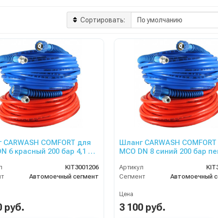
Сортировать:
г CARWASH COMFORT для
Шланг CARWASH COMFORT
N 6 красный 200 бар 4,1 м
МСО DN 8 синий 200 бар пе
 3/8 ш.
м 1/4 г. 3/8 ш.
л
KIT3001206
Артикул
KIT
нт
Автомоечный сегмент
Сегмент
Автомоечный с
Цена
0 руб.
3 100 руб.