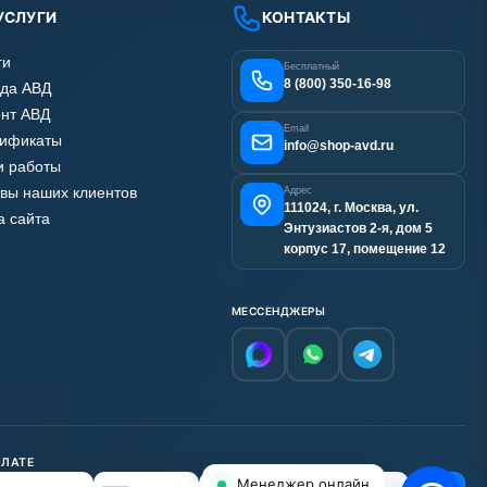
УСЛУГИ
КОНТАКТЫ
ги
Бесплатный
8 (800) 350-16-98
да АВД
нт АВД
Email
тификаты
info@shop-avd.ru
 работы
вы наших клиентов
Адрес
111024, г. Москва, ул.
а сайта
Энтузиастов 2-я, дом 5
корпус 17, помещение 12
МЕССЕНДЖЕРЫ
ПЛАТЕ
Менеджер онлайн