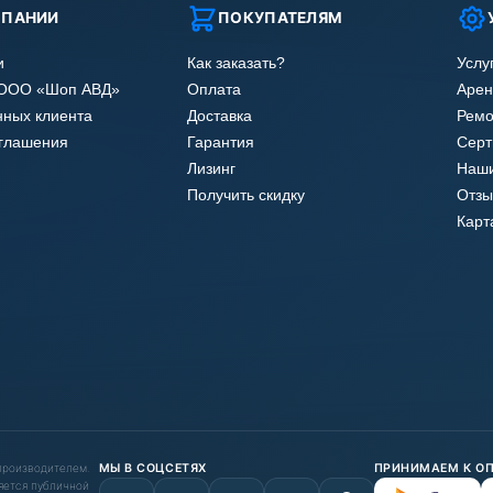
МПАНИИ
ПОКУПАТЕЛЯМ
и
Как заказать?
Услу
 ООО «Шоп АВД»
Оплата
Арен
нных клиента
Доставка
Ремо
оглашения
Гарантия
Сер
Лизинг
Наши
Получить скидку
Отзы
Карт
 производителем.
МЫ В СОЦСЕТЯХ
ПРИНИМАЕМ К О
яется публичной