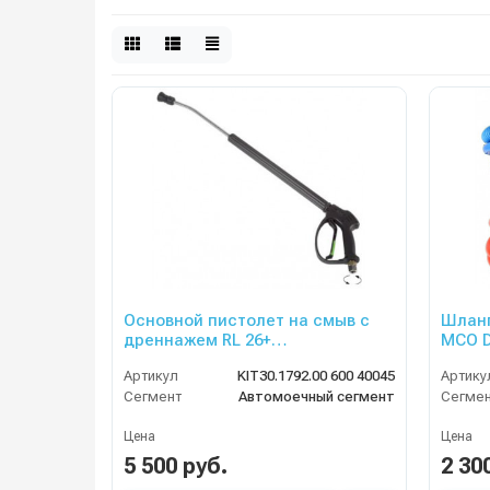
Основной пистолет на смыв с
Шлан
дреннажем RL 26+
МСО D
поворот.фит.SW6. вход 3/8 копье
1/4 г..
Артикул
KIT30.1792.00 600 40045
Артику
600 мм
Сегмент
Автомоечный сегмент
Сегме
Цена
Цена
5 500 руб.
2 30