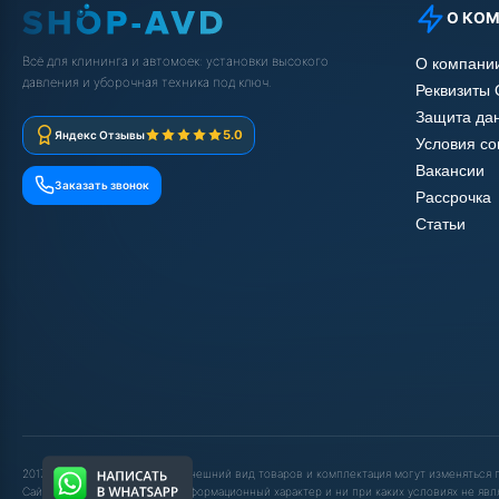
О КО
Всё для клининга и автомоек: установки высокого
О компани
давления и уборочная техника под ключ.
Реквизиты
Защита да
5.0
Яндекс Отзывы
Условия с
Вакансии
Заказать звонок
Рассрочка
Статьи
2017-2025 © ООО "ШОП АВД". Внешний вид товаров и комплектация могут изменяться
Сайт носит исключительно информационный характер и ни при каких условиях не явл