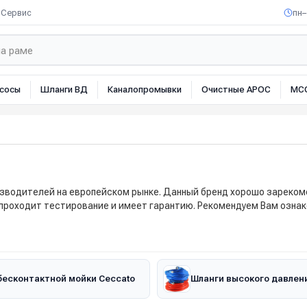
Сервис
пн–
сосы
Шланги ВД
Каналопромывки
Очистные АРОС
МС
изводителей на европейском рынке. Данный бренд хорошо зареком
 проходит тестирование и имеет гарантию. Рекомендуем Вам ознак
есконтактной мойки Ceccato
Шланги высокого давлени