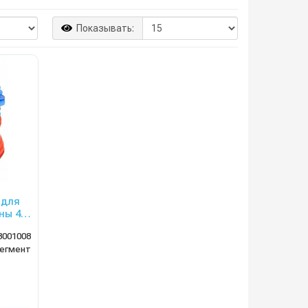
Показывать:
 для
ны 4,1
3001008
егмент