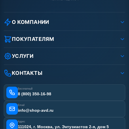
О КОМПАНИИ
О компании
Реквизиты ООО «Шоп АВД»
ПОКУПАТЕЛЯМ
Защита данных клиента
Как заказать?
Условия соглашения
Оплата
УСЛУГИ
Вакансии
Доставка
Услуги
Рассрочка
Гарантия
Аренда АВД
КОНТАКТЫ
Статьи
Лизинг
Ремонт АВД
Получить скидку
Сертификаты
Бесплатный
Наши работы
8 (800) 350-16-98
Отзывы наших клиентов
Email
Карта сайта
info@shop-avd.ru
Адрес
111024, г. Москва, ул. Энтузиастов 2-я, дом 5