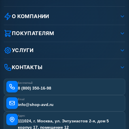
О КОМПАНИИ
О компании
Реквизиты ООО «Шоп АВД»
ПОКУПАТЕЛЯМ
Защита данных клиента
Как заказать?
Условия соглашения
Оплата
УСЛУГИ
Вакансии
Доставка
Услуги
Рассрочка
Гарантия
Аренда АВД
КОНТАКТЫ
Статьи
Лизинг
Ремонт АВД
Получить скидку
Сертификаты
Бесплатный
Наши работы
8 (800) 350-16-98
Отзывы наших клиентов
Email
Карта сайта
info@shop-avd.ru
Адрес
111024, г. Москва, ул. Энтузиастов 2-я, дом 5
корпус 17, помещение 12