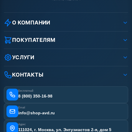
О КОМПАНИИ
О компании
Реквизиты ООО «Шоп АВД»
ПОКУПАТЕЛЯМ
Защита данных клиента
Как заказать?
Условия соглашения
Оплата
УСЛУГИ
Вакансии
Доставка
Услуги
Рассрочка
Гарантия
Аренда АВД
КОНТАКТЫ
Статьи
Лизинг
Ремонт АВД
Получить скидку
Сертификаты
Бесплатный
Наши работы
8 (800) 350-16-98
Отзывы наших клиентов
Email
Карта сайта
info@shop-avd.ru
Адрес
111024, г. Москва, ул. Энтузиастов 2-я, дом 5