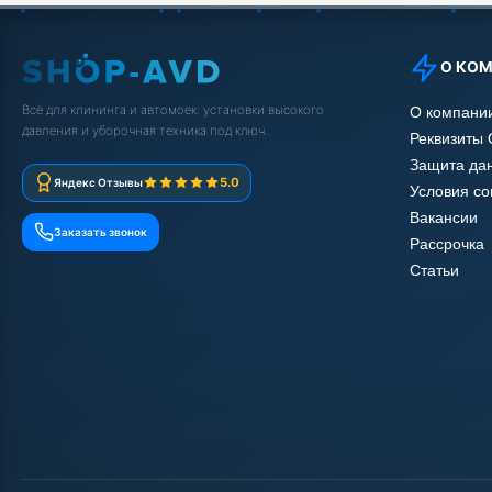
О КО
Всё для клининга и автомоек: установки высокого
О компани
давления и уборочная техника под ключ.
Реквизиты
Защита да
5.0
Яндекс Отзывы
Условия с
Вакансии
Заказать звонок
Рассрочка
Статьи