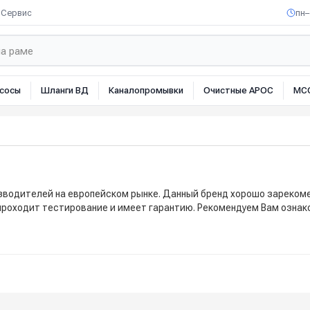
Сервис
пн–
сосы
Шланги ВД
Каналопромывки
Очистные АРОС
МС
оизводителей на европейском рынке. Данный бренд хорошо зареком
x проходит тестирование и имеет гарантию. Рекомендуем Вам ознак