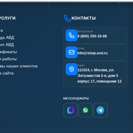
УСЛУГИ
КОНТАКТЫ
ги
Бесплатный
8 (800) 350-16-98
да АВД
нт АВД
Email
тификаты
info@shop-avd.ru
 работы
вы наших клиентов
Адрес
111024, г. Москва, ул.
а сайта
Энтузиастов 2-я, дом 5
корпус 17, помещение 12
МЕССЕНДЖЕРЫ