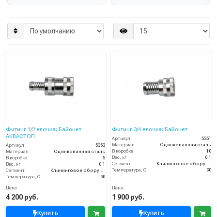
Фитинг 1/2 елочка; Байонет
Фитинг 3/4 елочка; Байонет
АКВАСТОП
Артикул
5351
Материал
Оцинкованная сталь
Артикул
5353
В коробке
10
Материал
Оцинкованная сталь
Вес, кг
0.1
В коробке
5
Сегмент
Клининговое оборудование
Вес, кг
0.1
Температура, C
90
Сегмент
Клининговое оборудование
Температура, C
90
Цена
Цена
4 200 руб.
1 900 руб.
Купить
Купить