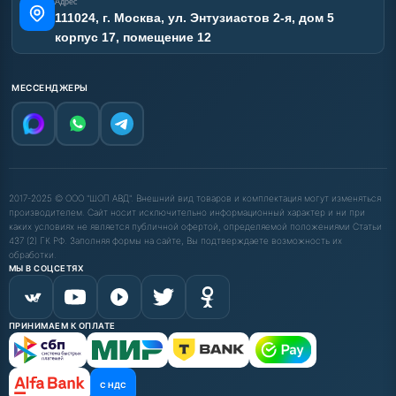
Адрес
111024, г. Москва, ул. Энтузиастов 2-я, дом 5
корпус 17, помещение 12
МЕССЕНДЖЕРЫ
2017-2025 © ООО "ШОП АВД". Внешний вид товаров и комплектация могут изменяться
производителем. Сайт носит исключительно информационный характер и ни при
каких условиях не является публичной офертой, определяемой положениями Статьи
437 (2) ГК РФ. Заполняя формы на сайте, Вы подтверждаете возможность их
обработки.
МЫ В СОЦСЕТЯХ
ПРИНИМАЕМ К ОПЛАТЕ
С НДС