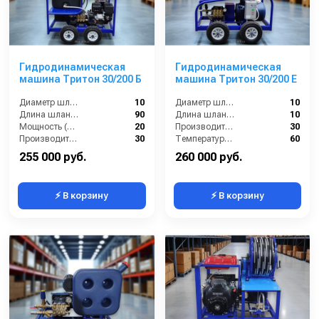
Гидродинамическая
Гидродинамическая
машина Тритон 30/200 Б
машина Тритон 30/200 Е
Диаметр шланга (⌀) мм::
10
Диаметр шланга (⌀) мм::
10
Длина шланга (м):
90
Длина шланга (м):
10
Мощность (л/с):
20
Производительность (л/мин):
30
Производительность (л/мин):
30
Температура жидкости (°С) max:
60
255 000 руб.
260 000 руб.
⚡ В корзину
⚡ В корзину