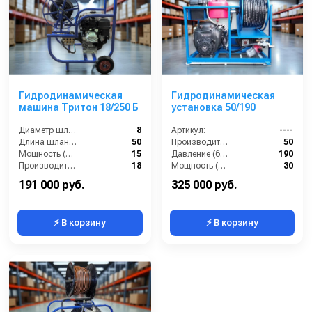
Гидродинамическая
Гидродинамическая
машина Тритон 18/250 Б
установка 50/190
Диаметр шланга (⌀) мм::
8
Артикул:
----
Длина шланга (м):
50
Производительность (л/мин):
50
Мощность (л/с):
15
Давление (бар):
190
Производительность (л/мин):
18
Мощность (л.с.):
30
Мощность (кВт):
18
191 000 руб.
325 000 руб.
⚡ В корзину
⚡ В корзину