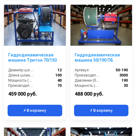
Гидродинамическая
Гидродинамическая
машина Тритон 70/150
машина 50/190 ПБ
Диаметр шланга (⌀) мм::
12
Артикул:
50-190
Длина шланга (м):
100
Производительность (л/ч):
3000
Мощность (л/с):
40
Давление (бар):
190
Производительность (л/мин):
70
Мощность (л.с.):
30
Мощность (кВт):
30
459 000 руб.
488 000 руб.
⚡ В корзину
⚡ В корзину