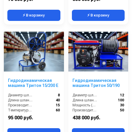
⚡ В корзину
⚡ В корзину
Гидродинамическая
Гидродинамическая
машина Тритон 15/200 Е
машина Тритон 50/190
Диаметр шланга (⌀) мм::
8
Диаметр шланга (⌀) мм::
12
Длина шланга (м):
40
Длина шланга (м):
100
Производительность (л/мин):
15
Мощность (л/с):
30
Температура жидкости (°С) max:
60
Производительность (л/мин):
50
95 000 руб.
438 000 руб.