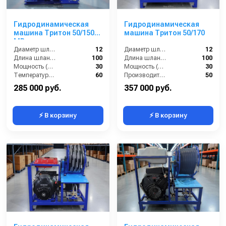
Гидродинамическая
Гидродинамическая
машина Тритон 50/150
машина Тритон 50/170
МВ
Диаметр шланга (⌀) мм::
12
Диаметр шланга (⌀) мм::
12
Длина шланга (м):
100
Длина шланга (м):
100
Мощность (л/с):
30
Мощность (л/с):
30
Температура жидкости (°С) max:
60
Производительность (л/мин):
50
285 000 руб.
357 000 руб.
⚡ В корзину
⚡ В корзину