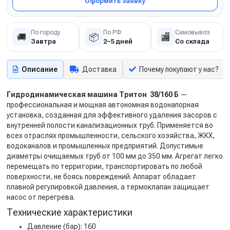
Оформить заявку
По городу
По РФ
Самовывоз
🚚
📦
🏬
Завтра
2–5 дней
Со склада
Описание
Доставка
Почему покупают у нас?
Гидродинамическая машина Тритон 38/160 Б
—
профессиональная и мощная автономная водонапорная
установка, созданная для эффективного удаления засоров с
внутренней полости канализационных труб. Применяется во
всех отраслях промышленности, сельского хозяйства, ЖКХ,
водоканалов и промышленных предприятий. Допустимые
диаметры очищаемых труб от 100 мм до 350 мм. Агрегат легко
перемещать по территории, транспортировать по любой
поверхности, не боясь повреждений. Аппарат обладает
плавной регулировкой давления, а термоклапан защищает
насос от перегрева.
Технические характеристики
Давление (бар): 160