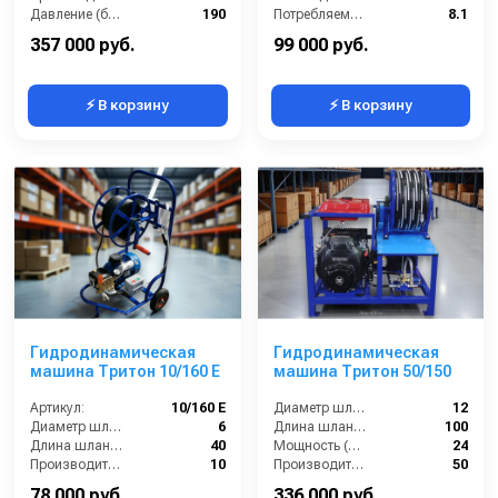
Давление (бар):
190
Потребляемая мощность (кВт):
8.1
Обороты двигателя (об/мин):
3000
Производительность (л/мин):
21
357 000 руб.
99 000 руб.
⚡ В корзину
⚡ В корзину
Гидродинамическая
Гидродинамическая
машина Тритон 10/160 Е
машина Тритон 50/150
Артикул:
10/160 Е
Диаметр шланга (⌀) мм::
12
Диаметр шланга (⌀) мм::
6
Длина шланга (м):
100
Длина шланга (м):
40
Мощность (л/с):
24
Производительность (л/мин):
10
Производительность (л/мин):
50
Температура жидкости (°С) max:
60
78 000 руб.
336 000 руб.