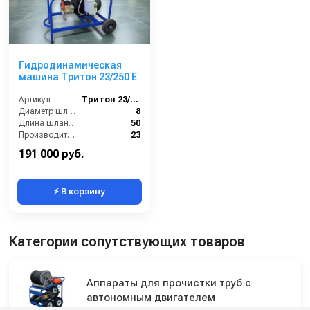
Гидродинамическая
машина Тритон 23/250 Е
Артикул:
Тритон 23/250 Е
Диаметр шланга (⌀) мм::
8
Длина шланга (м):
50
Производительность (л/мин):
23
Температура жидкости (°С) max:
60
191 000 руб.
⚡ В корзину
Категории сопутствующих товаров
Аппараты для прочистки труб с
автономным двигателем