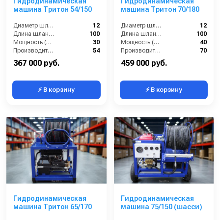
Гидродинамическая
Гидродинамическая
машина Тритон 54/150
машина Тритон 70/180
Диаметр шланга (⌀) мм::
12
Диаметр шланга (⌀) мм::
12
Длина шланга (м):
100
Длина шланга (м):
100
Мощность (л/с):
30
Мощность (л/с):
40
Производительность (л/мин):
54
Производительность (л/мин):
70
367 000 руб.
459 000 руб.
⚡ В корзину
⚡ В корзину
Гидродинамическая
Гидродинамическая
машина Тритон 65/170
машина 75/150 (шасси)