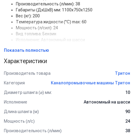
Производительность (л/мин): 38
Габариты (ДхШхВ) мм: 1100x750x1250
Вес (кг): 200
Температура жидкости (°С) max: 60
Мощность (л/сил): 24
Вид топлива: Бензин
Исполнение: Автономный на шасси
Длина шланга (м): 90
Показать полностью
Диаметр шланга (⌀) мм: 10
Комплектация
Характеристики
Прочная рамная конструкция на шасси
Производитель товара
Тритон
Бензиновый двигатель
Редуктор
Категория
Каналопромывочные машины Тритон
Надежный плунжерный насос
Диаметр шланга (⌀) мм:
10
Датчик термозащиты
Манометр глицериновый
Исполнение
Автономный на шасси
Электростартер с аккумулятором
Барабан для шланга высокого давления
Длина шланга (м)
90
Шланг для прочистки труб пониженного трения
Мощность (л/с)
24
Фреза прочистная - пробивная
Фильтр тонкой очистки
Производительность (л/мин)
38