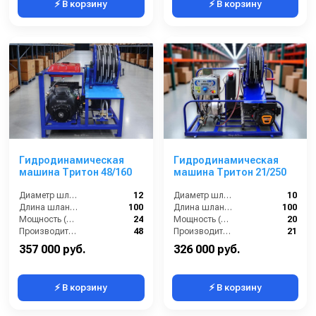
⚡ В корзину
⚡ В корзину
Гидродинамическая
Гидродинамическая
машина Тритон 48/160
машина Тритон 21/250
Диаметр шланга (⌀) мм::
12
Диаметр шланга (⌀) мм::
10
Длина шланга (м):
100
Длина шланга (м):
100
Мощность (л/с):
24
Мощность (л/с):
20
Производительность (л/мин):
48
Производительность (л/мин):
21
357 000 руб.
326 000 руб.
⚡ В корзину
⚡ В корзину