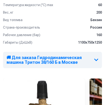
Спектр применения
Температура жидкости (°С) max
60
Очистка канализационных труб
Вес, кг
200
Промывка трубопроводов различного назначения
Удаление жировых, минеральных и твёрдых отложений
Вид топлива
Бензин
Обслуживание систем водоотведения и коллекторов
Страна-производитель
Россия
Эффективная очистка труб Ø 100–350 мм (в
зависимости от насадки)
Рабочее давление (бар)
160
Прочистка промышленных и коммунальных
коммуникаций
Габариты (ДхШхВ)
1100x750x1250
Удаление засоров в жилых зданиях и на предприятиях
Преимущества
🚚 Для заказа Гидродинамическая
Компактная и прочная рамная конструкция на шасси
машина Тритон 38/160 Б в Москве
Надежная и износостойкая конструкция
Мобильность и простота транспортировки
Эффективное удаление засоров различной плотности
Простота обслуживания и высокая ремонтопригодность
Оптимальные параметры давления и потока воды
Универсальность применения — для жилых и
коммунальных объектов
Типы форсунок