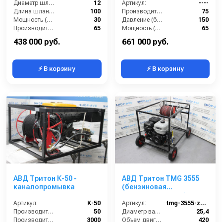
Диаметр шланга (⌀) мм::
12
Артикул:
----
Длина шланга (м):
100
Производительность (л/мин):
75
Мощность (л/с):
30
Давление (бар):
150
Производительность (л/мин):
65
Мощность (л.с.):
65
Мощность (кВт):
22
438 000 руб.
661 000 руб.
⚡ В корзину
⚡ В корзину
АВД Тритон К-50 -
АВД Тритон TMG 3555
каналопромывка
(бензиновая
каналопромывка)
Артикул:
K-50
Артикул:
tmg-3555-zs-gb-420-e
Производительность (л/мин):
50
Диаметр вала (мм):
25,4
Производительность (л/ч):
3000
Объем двигателя (см3):
420