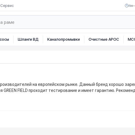
Сервис
пн–
сосы
Шланги ВД
Каналопромывки
Очистные АРОС
МС
 производителей на европейском рынке. Данный бренд хорошо зар
ия GREEN FIELD проходит тестирование и имеет гарантию. Рекомен