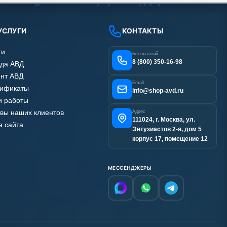
УСЛУГИ
КОНТАКТЫ
ги
Бесплатный
8 (800) 350-16-98
да АВД
нт АВД
Email
тификаты
info@shop-avd.ru
 работы
вы наших клиентов
Адрес
111024, г. Москва, ул.
а сайта
Энтузиастов 2-я, дом 5
корпус 17, помещение 12
МЕССЕНДЖЕРЫ