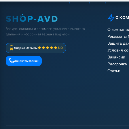
О КО
Всё для клининга и автомоек: установки высокого
О компани
давления и уборочная техника под ключ.
Реквизиты
Защита да
5.0
Яндекс Отзывы
Условия с
Вакансии
Заказать звонок
Рассрочка
Статьи