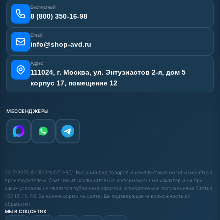
Сертификаты
Бесплатный
Наши работы
8 (800) 350-16-98
Отзывы наших клиентов
Email
Карта сайта
info@shop-avd.ru
Адрес
111024, г. Москва, ул. Энтузиастов 2-я, дом 5
корпус 17, помещение 12
МЕССЕНДЖЕРЫ
2017-2025 © ООО "ШОП АВД". Внешний вид товаров и комплектация могут изменяться
производителем. Сайт носит исключительно информационный характер и ни при
каких условиях не является публичной офертой, определяемой положениями Статьи
437 (2) ГК РФ. Заполняя формы на сайте, Вы подтверждаете возможность их
обработки.
МЫ В СОЦСЕТЯХ