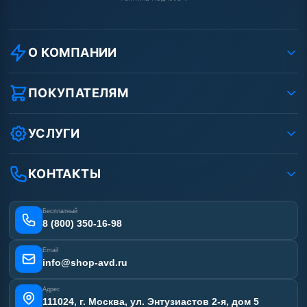
О КОМПАНИИ
О компании
Реквизиты ООО «Шоп АВД»
ПОКУПАТЕЛЯМ
Защита данных клиента
Как заказать?
Условия соглашения
Оплата
УСЛУГИ
Вакансии
Доставка
Услуги
Рассрочка
Гарантия
Аренда АВД
КОНТАКТЫ
Статьи
Лизинг
Ремонт АВД
Получить скидку
Сертификаты
Бесплатный
Наши работы
8 (800) 350-16-98
Отзывы наших клиентов
Email
Карта сайта
info@shop-avd.ru
Адрес
111024, г. Москва, ул. Энтузиастов 2-я, дом 5