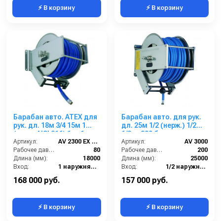
⚡ В корзину
⚡ В корзину
Барабан авто. ATEX для
Барабан авто. для рук.
рук. дл. 18м 3/4 15м 1
дл. 25м 1/2 (нерж.) 1/2ш.
(нерж. AISI 316) 1ш. 1ш.
1/2ш. 200 бар
80 бар
Артикул:
AV 2300 EX 316
Артикул:
AV 3000
Рабочее давление (бар):
80
Рабочее давление (бар):
200
Длина (мм):
18000
Длина (мм):
25000
Вход:
1 наружняя резьба
Вход:
1/2 наружняя резьба
Материал:
Нержавейка AISI 316
Выход:
1/2 наружняя резьба
168 000 руб.
157 000 руб.
⚡ В корзину
⚡ В корзину