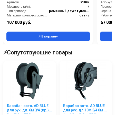
Артикул:
91097
Артикул:
Мощность (л/с):
4
Производи
Тип привода:
ременный двухступенчатый
Страна-п
Материал компрессорной головки:
сталь
Рабочее д
Объём ресивера (л):
150
Мощность
107 000 руб.
57 000 
Производительность на выходе (л/мин):
481
Масса (кг
⚡ В корзину
⚡Сопутствующие товары
Барабан авто. AD BLUE
Барабан авто. AD BLUE
для рук. дл. 6м 3/4 (кр.)
для рук. дл.13м 3/4 8м 1
1ш. 3/4ш. 20 бар
(кр.) 1ш. 3/4ш. 20 бар