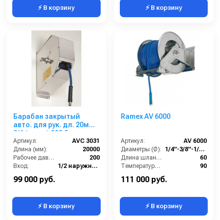
⚡ В корзину
⚡ В корзину
Барабан закрытый
Ramex AV 6000
авто. для рук. дл. 20м
3/4 (нерж.) 200 бар
Артикул:
AVC 3031
Артикул:
AV 6000
Длина (мм):
20000
Диаметры (Ø):
1/4”-3/8”-1/2” до 60м
Рабочее давление (бар):
200
Длина шланга ВД (м):
60
Вход:
1/2 наружняя резьба
Температура (°C):
90
Материал:
Нерж. сталь 304
Рабочее давление (бар):
200
99 000 руб.
111 000 руб.
⚡ В корзину
⚡ В корзину