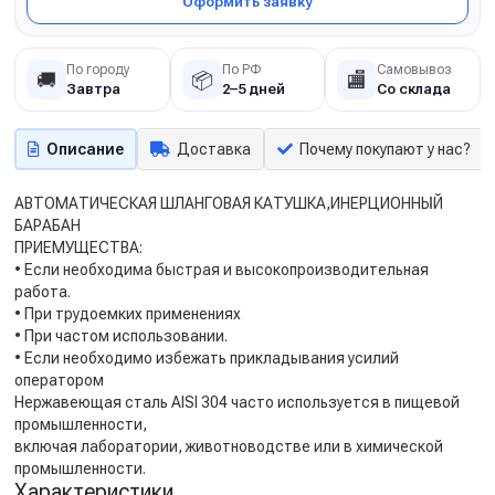
Оформить заявку
По городу
По РФ
Самовывоз
🚚
📦
🏬
Завтра
2–5 дней
Со склада
Описание
Доставка
Почему покупают у нас?
АВТОМАТИЧЕСКАЯ ШЛАНГОВАЯ КАТУШКА,ИНЕРЦИОННЫЙ
БАРАБАН
ПРИЕМУЩЕСТВА:
• Если необходима быстрая и высокопроизводительная
работа.
• При трудоемких применениях
• При частом использовании.
• Если необходимо избежать прикладывания усилий
оператором
Нержавеющая сталь AISI 304 часто используется в пищевой
промышленности,
включая лаборатории, животноводстве или в химической
промышленности.
Характеристики