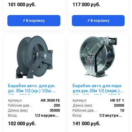
Рабочее давление (бар):
200
Выход:
1/2 наружняя резьба
101 000 руб.
117 000 руб.
⚡ В корзину
⚡ В корзину
Барабан авто. для рук.
Барабан авто.для пара
дл. 35м 1/2 (кр.) 1/2ш.
для рук.20м 1/2 (нерж.)
1/2ш. 200 бар
1/2 г. 1/2 г. 10 бар 185° С
Артикул:
HR 3500 FE
Артикул:
HR ST 1
Рабочее давление (бар):
200
Длина (мм):
20000
Длина (мм):
35000
Рабочее давление (бар):
10
Вход:
1/2 наружняя резьба
Вход:
1/2 внутренняя резьба
Материал:
Окрашенная сталь
Материал:
Нержавейка AISI 304
102 000 руб.
141 000 руб.