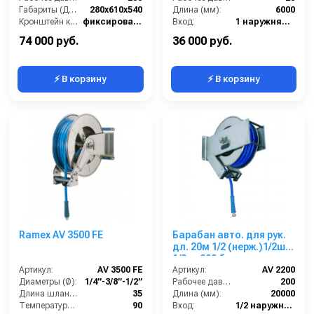
Габариты (ДхШхВ):
280x610x540
Длина (мм):
6000
Кронштейн катушки:
фиксированный
Вход:
1 наружняя резьба
Наличие шланга:
Нет
Выход:
3/4 наружняя резьба
74 000 руб.
36 000 руб.
⚡ В корзину
⚡ В корзину
Ramex AV 3500 FE
Барабан авто. для рук.
дл. 20м 1/2 (нерж.)1/2ш.
1/2ш. 200 бар
Артикул:
AV 3500 FE
Артикул:
AV 2200
Диаметры (Ø):
1/4”-3/8”-1/2”
Рабочее давление (бар):
200
Длина шланга ВД (м):
35
Длина (мм):
20000
Температура (°C):
90
Вход:
1/2 наружняя резьба