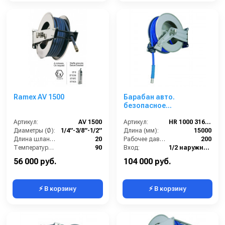
Ramex AV 1500
Барабан авто.
безопасное
сматывание для рук. дл.
Артикул:
AV 1500
15м 1/2 (нерж. AISI 316)
Артикул:
HR 1000 316 BK
Диаметры (Ø):
1/4”-3/8”-1/2”
1/2ш. 1/2ш. 200 бар
Длина (мм):
15000
Длина шланга ВД (м):
20
Рабочее давление (бар):
200
Температура (°C):
90
Вход:
1/2 наружняя резьба
Рабочее давление (бар):
200
Материал:
Нержавейка AISI 316
56 000 руб.
104 000 руб.
⚡ В корзину
⚡ В корзину