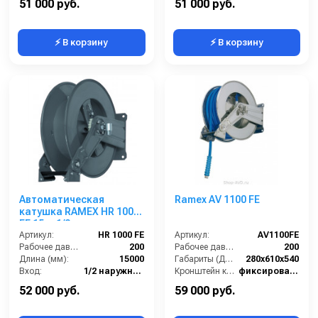
51 000 руб.
51 000 руб.
⚡ В корзину
⚡ В корзину
Автоматическая
Ramex AV 1100 FE
катушка RAMEX HR 1000
FE 15 м 1/2
Артикул:
HR 1000 FE
Артикул:
AV1100FE
Рабочее давление (бар):
200
Рабочее давление (бар):
200
Длина (мм):
15000
Габариты (ДхШхВ):
280x610x540
Вход:
1/2 наружняя резьба
Кронштейн катушки:
фиксированный
Материал:
Окрашенная сталь
Наличие шланга:
Нет
52 000 руб.
59 000 руб.