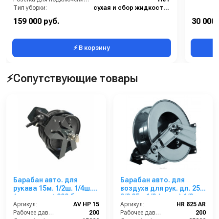
Тип уборки:
сухая и сбор жидкостей
Вместимость мусоросборника (л):
65
159 000 руб.
30 000 
Диаметр всасывающего отверстия (мм):
38
⚡ В корзину
⚡Сопутствующие товары
Барабан авто. для
Барабан авто. для
рукава 15м. 1/2ш. 1/4ш.
воздуха для рук. дл. 25м
(кр.+пласт.) 200 бар
3/8 25м 1/2 (нерж.) 1/2ш.
Артикул:
AV HP 15
1/2ш. 200 бар
Артикул:
HR 825 AR
Рабочее давление (бар):
200
Рабочее давление (бар):
200