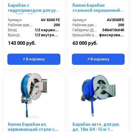
Барабан с
Ramex Барабан
гидроприводом для рук.
стальной окрашенный с
дл. 150м 1/2 (кр.)
инерционным
1/2ш.1/2ш. 200 бар
Артикул:
AV 6500 FE
механизмом AV 3500 FE
Артикул:
AV3500FE
Рабочее давление (бар):
200
Рабочее давление (бар):
200
Вход:
1/2 наружняя резьба
Габариты (ДхШхВ):
340x610x640
Выход:
1/2 внутренняя резьба
Кронштейн катушки:
фиксированный
Материал:
Окрашенная сталь
Наличие шланга:
Нет
143 000 руб.
63 000 руб.
⚡ В корзину
⚡ В корзину
Ramex Барабан из
Барабан авто. для рук.
нержавеющей стали с
дл. 18м 3/4 -15 м 1