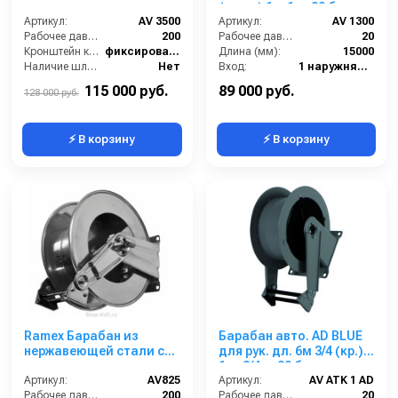
инерционным
(нерж.) 1ш.1ш. 20 бар
механизмом AV 3500
Артикул:
AV 3500
Артикул:
AV 1300
Рабочее давление (бар):
200
Рабочее давление (бар):
20
Кронштейн катушки:
фиксированный
Длина (мм):
15000
Наличие шланга:
Нет
Вход:
1 наружняя резьба
Тип катушки:
открытая
Выход:
1 наружняя резьба
115 000 руб.
89 000 руб.
128 000 руб.
⚡ В корзину
⚡ В корзину
Ramex Барабан из
Барабан авто. AD BLUE
нержавеющей стали с
для рук. дл. 6м 3/4 (кр.)
инерционным
1ш. 3/4ш. 20 бар
механизмом AV 825
Артикул:
AV825
Артикул:
AV ATK 1 AD
Рабочее давление (бар):
200
Рабочее давление (бар):
20