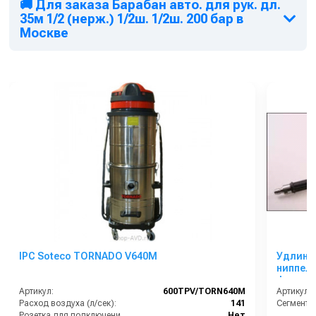
🚚 Для заказа Барабан авто. для рук. дл.
35м 1/2 (нерж.) 1/2ш. 1/2ш. 200 бар в
Москве
IPC Soteco TORNADO V640M
Удлинит
ниппель
форсун
Артикул:
600TPV/TORN640M
Артикул:
Расход воздуха (л/сек):
141
Сегмент:
Розетка для подключения инструмента:
Нет