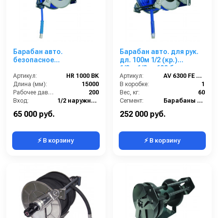
Барабан авто.
Барабан авто. для рук.
безопасное
дл. 100м 1/2 (кр.)
сматывание для рук. дл.
1/2ш.1/2ш. 600 бар
15м 1/2 (нерж.) 1/2ш.
Артикул:
HR 1000 BK
Артикул:
AV 6300 FE 600
1/2ш. 200 бар
Длина (мм):
15000
В коробке:
1
Рабочее давление (бар):
200
Вес, кг:
60
Вход:
1/2 наружняя резьба
Сегмент:
Барабаны Ramex
Материал:
Нерж. сталь 304
65 000 руб.
252 000 руб.
⚡ В корзину
⚡ В корзину