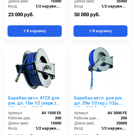
Длина (мм):
15000
Длина (мм):
25000
Вход:
1/2 наружняя резьба
Вход:
1/2 наружняя резьба
Выход:
1/4 наружняя резьба
Материал:
Нержавейка AISI 304
23 000 руб.
50 000 руб.
⚡ В корзину
⚡ В корзину
Барабан авто. ATEX для
Барабан авто. для рук.
рук. дл. 15м 1/2 (нерж.)
дл. 20м 1/2 (кр.) 1/2ш.
1/2ш. 1/2ш. 200 бар
1/2ш. 200 бар Легкая
Артикул:
AV 1500 EX
пружина
Артикул:
AV 2000 FE
Рабочее давление (бар):
200
Рабочее давление (бар):
200
Длина (мм):
15000
Длина (мм):
20000
Вход:
1/2 наружняя резьба
Вход:
1/2 наружняя резьба
Материал:
Нерж. сталь 304
Выход:
1/2 наружняя резьба