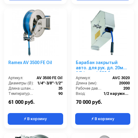
Ramex AV 3500 FE Oil
Барабан закрытый
авто. для рук. дл. 20м
1/2 (нерж.) 200 бар
Артикул:
AV 3500 FE Oil
Артикул:
AVC 3020
Диаметры (Ø):
1/4”-3/8”-1/2”
Длина (мм):
20000
Длина шланга ВД (м):
35
Рабочее давление (бар):
200
Температура (°C):
90
Вход:
1/2 наружняя резьба
Рабочее давление (бар):
200
Выход:
1/2 внутренняя резьба
61 000 руб.
70 000 руб.
⚡ В корзину
⚡ В корзину