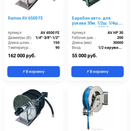
Ramex AV 6500 FE
Барабан авто. для
рукава 30м. 1/2ш. 1/4ш.
(кр.+пласт.) 200 бар
Артикул:
AV 6500 FE
Артикул:
AV HP 30
Диаметры (Ø):
1/4”-3/8”-1/2”
Рабочее давление (бар):
200
Длина шланга ВД (м):
150
Длина (мм):
30000
Температура (°C):
90
Вход:
1/2 наружняя резьба
Рабочее давление (бар):
200
Выход:
1/4 наружняя резьба
162 000 руб.
55 000 руб.
⚡ В корзину
⚡ В корзину