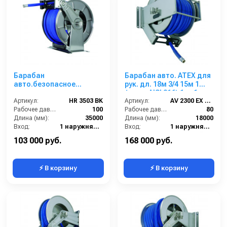
Барабан
Барабан авто. ATEX для
авто.безопасное
рук. дл. 18м 3/4 15м 1
сматывание для рук. дл.
(нерж. AISI 316) 1ш. 1ш.
35м 3/4 25м 1 (нерж.) 1ш
Артикул:
HR 3503 BK
80 бар
Артикул:
AV 2300 EX 316
3/4г 100 бар
Рабочее давление (бар):
100
Рабочее давление (бар):
80
Длина (мм):
35000
Длина (мм):
18000
Вход:
1 наружняя резьба
Вход:
1 наружняя резьба
Выход:
3/4 внутренняя резьба
Материал:
Нержавейка AISI 316
103 000 руб.
168 000 руб.
⚡ В корзину
⚡ В корзину