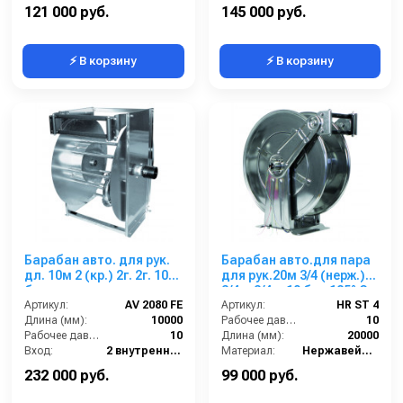
Материал:
Нерж. сталь 304
Выход:
1 наружняя резьба
121 000 руб.
145 000 руб.
⚡ В корзину
⚡ В корзину
Барабан авто. для рук.
Барабан авто.для пара
дл. 10м 2 (кр.) 2г. 2г. 10
для рук.20м 3/4 (нерж.)
бар
3/4 г. 3/4 г. 10 бар 185° С
Артикул:
AV 2080 FE
Артикул:
HR ST 4
Длина (мм):
10000
Рабочее давление (бар):
10
Рабочее давление (бар):
10
Длина (мм):
20000
Вход:
2 внутренняя резьба
Материал:
Нержавейка AISI 304
Выход:
2 внутренняя резьба
В коробке:
1
232 000 руб.
99 000 руб.