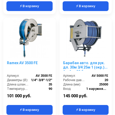
⚡ В корзину
⚡ В корзину
Ramex AV 3500 FE
Барабан авто. для рук.
дл. 30м 3/4 25м 1 (окр.)
1ш.1ш. 20 бар
Артикул:
AV 3500 FE
Артикул:
AV 5000 FE
Диаметры (Ø):
1/4”-3/8”-1/2”
Рабочее давление (бар):
20
Длина шланга ВД (м):
35
Длина (мм):
25000
Температура (°C):
90
Вход:
1 наружняя резьба
Рабочее давление (бар):
200
Выход:
1 наружняя резьба
101 000 руб.
145 000 руб.
⚡ В корзину
⚡ В корзину