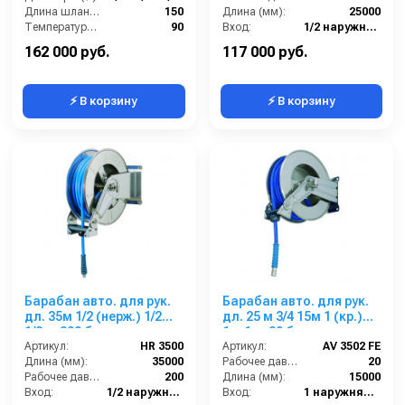
Длина шланга ВД (м):
150
Длина (мм):
25000
Температура (°C):
90
Вход:
1/2 наружняя резьба
Рабочее давление (бар):
200
Материал:
Нерж. сталь 304
162 000 руб.
117 000 руб.
⚡ В корзину
⚡ В корзину
Барабан авто. для рук.
Барабан авто. для рук.
дл. 35м 1/2 (нерж.) 1/2ш.
дл. 25 м 3/4 15м 1 (кр.)
1/2ш. 200 бар
1ш.1ш. 20 бар
Артикул:
HR 3500
Артикул:
AV 3502 FE
Длина (мм):
35000
Рабочее давление (бар):
20
Рабочее давление (бар):
200
Длина (мм):
15000
Вход:
1/2 наружняя резьба
Вход:
1 наружняя резьба