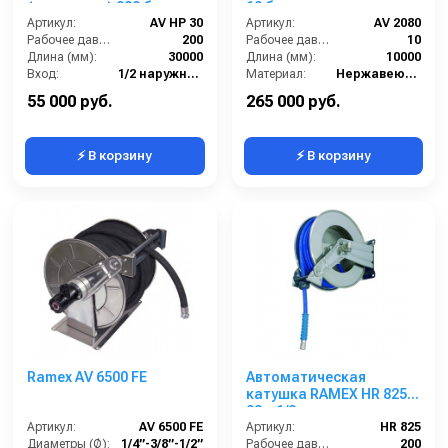
(кр.+пласт.) 200 бар
10 бар
Артикул:
AV HP 30
Артикул:
AV 2080
Рабочее давление (бар):
200
Рабочее давление (бар):
10
Длина (мм):
30000
Длина (мм):
10000
Вход:
1/2 наружняя резьба
Материал:
Нержавеющая сталь
Выход:
1/4 наружняя резьба
В коробке:
1
55 000 руб.
265 000 руб.
⚡ В корзину
⚡ В корзину
Ramex AV 6500 FE
Автоматическая
катушка RAMEX HR 825
22м 1/2
Артикул:
AV 6500 FE
Артикул:
HR 825
Диаметры (Ø):
1/4”-3/8”-1/2”
Рабочее давление (бар):
200