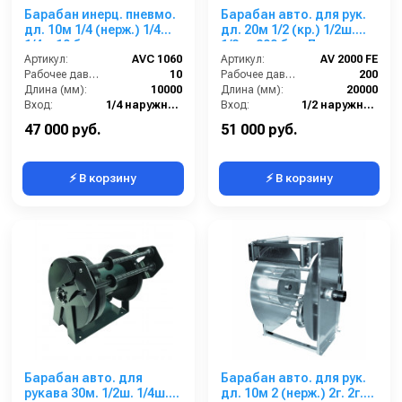
Барабан инерц. пневмо.
Барабан авто. для рук.
дл. 10м 1/4 (нерж.) 1/4ш.
дл. 20м 1/2 (кр.) 1/2ш.
1/4ш 10 бар
1/2ш. 200 бар Легкая
Артикул:
AVC 1060
пружина
Артикул:
AV 2000 FE
Рабочее давление (бар):
10
Рабочее давление (бар):
200
Длина (мм):
10000
Длина (мм):
20000
Вход:
1/4 наружняя резьба
Вход:
1/2 наружняя резьба
Выход:
1/4 наружняя резьба
Выход:
1/2 наружняя резьба
47 000 руб.
51 000 руб.
⚡ В корзину
⚡ В корзину
Барабан авто. для
Барабан авто. для рук.
рукава 30м. 1/2ш. 1/4ш.
дл. 10м 2 (нерж.) 2г. 2г.