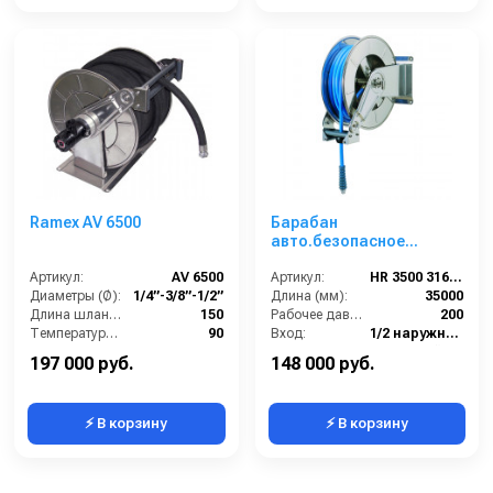
Ramex AV 6500
Барабан
авто.безопасное
сматывание для рук. дл.
Артикул:
AV 6500
35м 1/2 (нерж AISI 316.)
Артикул:
HR 3500 316 BK
Диаметры (Ø):
1/4”-3/8”-1/2”
1/2ш.1/2ш. 200 бар
Длина (мм):
35000
Длина шланга ВД (м):
150
Рабочее давление (бар):
200
Температура (°C):
90
Вход:
1/2 наружняя резьба
Рабочее давление (бар):
200
Материал:
Нержавейка AISI 316
197 000 руб.
148 000 руб.
⚡ В корзину
⚡ В корзину