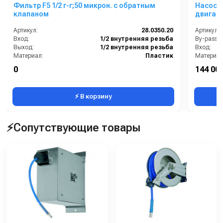
Фильтр F5 1/2 г-г;50 микрон. с обратным
Насос п
клапаном
двигате
Артикул:
28.0350.20
Артикул:
Вход:
1/2 внутренняя резьба
By-pass:
Выход:
1/2 внутренняя резьба
Вход:
Материал:
Пластик
Материал
Производительность (л/мин):
30
0
144 000
В коробке:
20
Производи
⚡ В корзину
⚡Сопутствующие товары