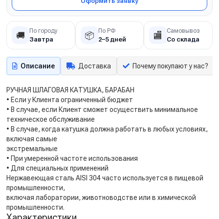
Оформить заявку
По городу
По РФ
Самовывоз
🚚
📦
🏬
Завтра
2–5 дней
Со склада
Описание
Доставка
Почему покупают у нас?
РУЧНАЯ ШЛАГОВАЯ КАТУШКА, БАРАБАН
• Если у Клиента ограниченный бюджет
• В случае, если Клиент сможет осуществить минимальное
техническое обслуживание
• В случае, когда катушка должна работать в любых условиях,
включая самые
экстремальные
• При умеренной частоте использования
• Для специальных применений
Нержавеющая сталь AISI 304 часто используется в пищевой
промышленности,
включая лаборатории, животноводстве или в химической
промышленности.
Характеристики