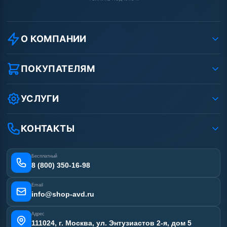
О КОМПАНИИ
О компании
Реквизиты ООО «Шоп АВД»
ПОКУПАТЕЛЯМ
Защита данных клиента
Как заказать?
Условия соглашения
Оплата
УСЛУГИ
Вакансии
Доставка
Услуги
Рассрочка
Гарантия
Аренда АВД
КОНТАКТЫ
Статьи
Лизинг
Ремонт АВД
Получить скидку
Сертификаты
Бесплатный
Наши работы
8 (800) 350-16-98
Отзывы наших клиентов
Email
Карта сайта
info@shop-avd.ru
Адрес
111024, г. Москва, ул. Энтузиастов 2-я, дом 5