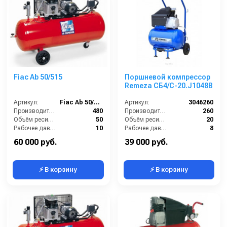
Fiac Ab 50/515
Поршневой компрессор
Remeza СБ4/С-20.J1048B
Артикул:
Fiac Ab 50/515
Артикул:
3046260
Производительность (л/мин):
480
Производительность (л/мин):
260
Объём ресивера (л):
50
Объём ресивера (л):
20
Рабочее давление (бар):
10
Рабочее давление (бар):
8
Мощность (кВт):
3
Мощность (кВт):
1.8
60 000 руб.
39 000 руб.
⚡ В корзину
⚡ В корзину