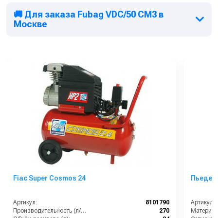
🚚 Для заказа Fubag VDC/50 CM3 в
Москве
Fiac Super Cosmos 24
Пьедес
Артикул:
8101790
Артикул:
Производительность (л/мин):
270
Материал