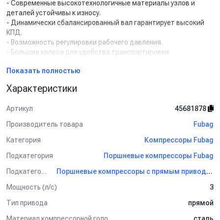
- Современные высокотехнологичные материалы узлов и
деталей устойчивы к износу.
- Динамически сбалансированный вал гарантирует высокий
КПД.
- Возможность регулировки рабочего давления.
- Большие колеса для удобства транспортировки.
Комплект поставки:
Показать полностью
Характеристики
Масляный коаксиальный компрессор с ресивером на 50 л.
Применение:
Артикул
45681878
Для периодической потребности в воздухе, а также
Производитель товара
Fubag
мобильности подачи воздуха (на стройках, улице).
Категория
Компрессоры Fubag
Подкатегория
Поршневые компрессоры Fubag
Подкатегория
Поршневые компрессоры с прямым приводом Fubag
Мощность (л/с)
3
Тип привода
прямой
Материал компрессорной головки
сталь