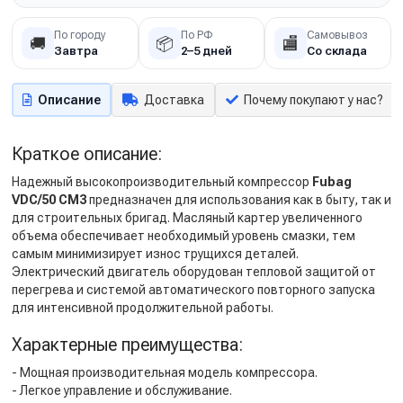
По городу
По РФ
Самовывоз
🚚
📦
🏬
Завтра
2–5 дней
Со склада
Описание
Доставка
Почему покупают у нас?
Краткое описание:
Надежный высокопроизводительный компрессор
Fubag
VDC/50 CM3
предназначен для использования как в быту, так и
для строительных бригад. Масляный картер увеличенного
объема обеспечивает необходимый уровень смазки, тем
самым минимизирует износ трущихся деталей.
Электрический двигатель оборудован тепловой защитой от
перегрева и системой автоматического повторного запуска
для интенсивной продолжительной работы.
Характерные преимущества:
- Мощная производительная модель компрессора.
- Легкое управление и обслуживание.