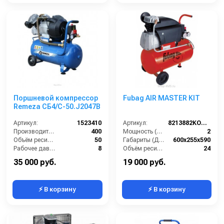
Поршневой компрессор
Fubag AIR MASTER KIT
Remeza СБ4/С-50.J2047B
Артикул:
1523410
Артикул:
8213882KOA606
Производительность (л/мин):
400
Мощность (л/с):
2
Объём ресивера (л):
50
Габариты (ДхШхВ):
600х255х590
Рабочее давление (бар):
8
Объём ресивера (л):
24
Мощность (кВт):
2.2
Производительность на выходе (л/мин):
222
35 000 руб.
19 000 руб.
⚡ В корзину
⚡ В корзину