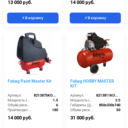
13 000 руб.
14 000 руб.
⚡ В корзину
⚡ В корзину
Fubag Paint Master Kit
Fubag HOBBY MASTER
KIT
Артикул:
8213875KOA609
Артикул:
8213811KOA608
Мощность (л/с):
1.5
Мощность (л/с):
2.5
Объём ресивера (л):
6
Габариты (ДхШхВ):
850х330х740
Производительность на выходе (л/мин):
180
Объём ресивера (л):
50
Рабочее давление (PSI):
116
Производительность на выходе (л/мин):
260
14 000 руб.
31 000 руб.