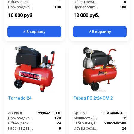
Объём ресивера (л):
-
Объём ресивера (л):
6
Производительность на выходе (л/мин):
180
Производительность на выходе (л/мин):
180
Рабочее давление (PSI):
116
Рабочее давление (PSI):
116
10 000 руб.
12 000 руб.
⚡ В корзину
⚡ В корзину
Tornаdo 24
Fubag FC 2/24 CM 2
Артикул:
9995430000F
Артикул:
FCCC404KOA617
Производительность (л/мин):
170
Мощность (л/с):
2
Объём ресивера (л):
24
Габариты (ДхШхВ):
600х260х580
Рабочее давление (бар):
8
Объём ресивера (л):
24
Мощность (кВт):
1.5
Производительность на выходе (л/мин):
222