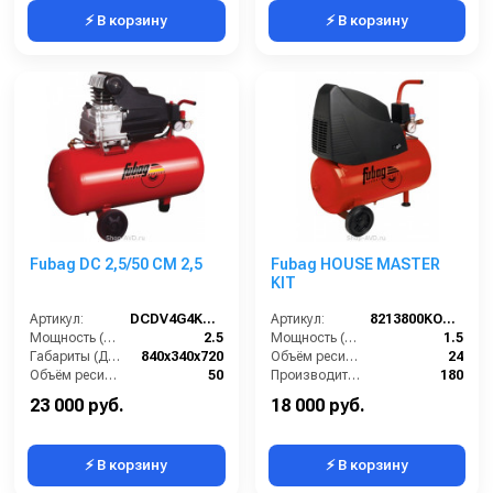
⚡ В корзину
⚡ В корзину
Fubag DC 2,5/50 CM 2,5
Fubag HOUSE MASTER
KIT
Артикул:
DCDV4G4KOA612
Артикул:
8213800KOA610
Мощность (л/с):
2.5
Мощность (л/с):
1.5
Габариты (ДхШхВ):
840x340x720
Объём ресивера (л):
24
Объём ресивера (л):
50
Производительность на выходе (л/мин):
180
Производительность на выходе (л/мин):
260
Рабочее давление (PSI):
116
23 000 руб.
18 000 руб.
⚡ В корзину
⚡ В корзину