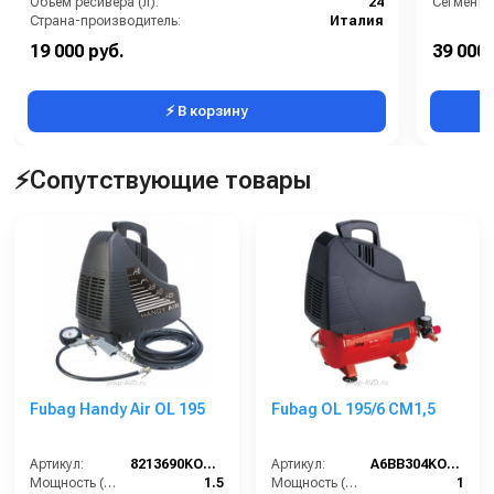
Объём ресивера (л):
24
Сегмент:
Страна-производитель:
Италия
Рабочее давление (бар):
8
19 000 руб.
39 000 
Мощность (кВт):
1.8
⚡ В корзину
⚡Сопутствующие товары
Fubag Handy Air OL 195
Fubag OL 195/6 CM1,5
Артикул:
8213690KOA607
Артикул:
A6BB304KOA600 (A6BB304KOA544)
Мощность (л/с):
1.5
Мощность (л/с):
1