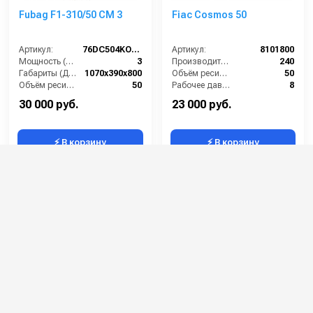
Fubag F1-310/50 CM 3
Fiac Cosmos 50
Артикул:
76DC504KOA616
Артикул:
8101800
Мощность (л/с):
3
Производительность (л/мин):
240
Габариты (ДхШхВ):
1070х390х800
Объём ресивера (л):
50
Объём ресивера (л):
50
Рабочее давление (бар):
8
Производительность на выходе (л/мин):
310
Мощность (кВт):
1.5
30 000 руб.
23 000 руб.
⚡ В корзину
⚡ В корзину
Elektro Maschinen
Fubag OL 231/50 CM 2
E245/8/50