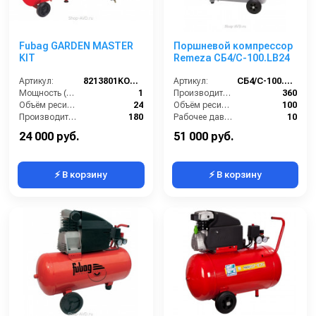
Fubag GARDEN MASTER
Поршневой компрессор
KIT
Remeza СБ4/С-100.LB24
Артикул:
8213801KOA605 (8213801KOA543)
Артикул:
СБ4/С-100.LB24
Мощность (л/с):
1
Производительность (л/мин):
360
Объём ресивера (л):
24
Объём ресивера (л):
100
Производительность на выходе (л/мин):
180
Рабочее давление (бар):
10
Рабочее давление (PSI):
116
Мощность (кВт):
2.2
24 000 руб.
51 000 руб.
⚡ В корзину
⚡ В корзину