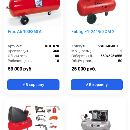
Fiac Ab 100/360 А
Fubag F1-241/50 CM 2
Артикул:
8101870
Артикул:
6SDC404KOA614
Производительность (л/мин):
360
Мощность (л/с):
2
Объём ресивера (л):
100
Габариты (ДхШхВ):
830х325х655
Рабочее давление (бар):
10
Объём ресивера (л):
50
Мощность (кВт):
2.2
Производительность на выходе (л/мин):
240
53 000 руб.
25 000 руб.
⚡ В корзину
⚡ В корзину