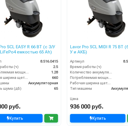
Pro SCL EASY R 66 BT (с З/У
Lavor Pro SCL MIDI R 75 BT (
 LiFePo4 емкостью 65 Ah)
У и АКБ)
л
8.516.0415
Артикул
8.
работы (ч)
2.5
Время работы (ч)
Потребляемая мощность (кВт)
1.28
Количество аккумуляторов (шт)
Рабочая ширина щеток (мм)
660
Потребляемая мощность (кВт)
ашины
Аккумуляторная
Рабочая ширина щеток (мм)
ь шума (дБ)
65
Тип машины
Аккумул
Цена
000 руб.
936 000 руб.
Купить
Купить