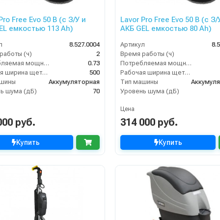
Pro Free Evo 50 B (с З/У и
Lavor Pro Free Evo 50 B (с З/
АКБ GEL емкостью 113 Ah)
АКБ GEL емкостью 80 Ah)
л
8.527.0004
Артикул
8.
работы (ч)
2
Время работы (ч)
Потребляемая мощность (кВт)
0.73
Потребляемая мощность (кВт)
Рабочая ширина щеток (мм)
500
Рабочая ширина щеток (мм)
ашины
Аккумуляторная
Тип машины
Аккумул
ь шума (дБ)
70
Уровень шума (дБ)
Цена
000 руб.
314 000 руб.
Купить
Купить