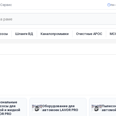
Сервис
пн–
сосы
Шланги ВД
Каналопромывки
Очистные АРОС
МС
ональные
сосы для
Оборудование для
Пылесо
ой и жидкой
автомоек LAVOR PRO
автомой
OR PRO