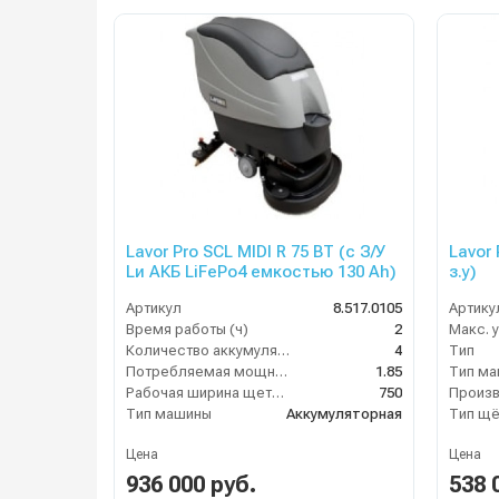
Lavor Pro SCL MIDI R 75 BT (с З/У
Lavor 
Lи АКБ LiFePo4 емкостью 130 Ah)
з.у)
Артикул
8.517.0105
Артику
Время работы (ч)
2
Количество аккумуляторов (шт)
4
Тип
Потребляемая мощность (кВт)
1.85
Тип м
Рабочая ширина щеток (мм)
750
Тип машины
Аккумуляторная
Тип щё
Цена
Цена
936 000 руб.
538 