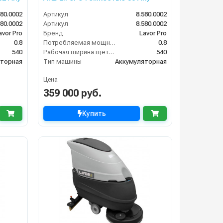
580.0002
Артикул
8.580.0002
580.0002
Артикул
8.580.0002
avor Pro
Бренд
Lavor Pro
0.8
Потребляемая мощность (кВт)
0.8
540
Рабочая ширина щеток (мм)
540
яторная
Тип машины
Аккумуляторная
Цена
359 000 руб.
Купить