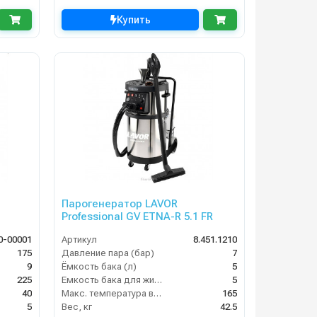
Купить
Парогенератор LAVOR
Professional GV ETNA-R 5.1 FR
0-00001
Артикул
8.451.1210
175
Давление пара (бар)
7
9
Ёмкость бака (л)
5
225
Емкость бака для жидкости (л)
5
40
Макс. температура воды (°C)
165
5
Вес, кг
42.5