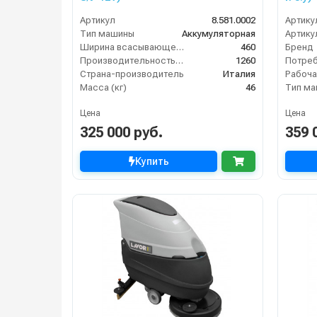
Артикул
8.581.0002
Артику
Тип машины
Аккумуляторная
Артику
Ширина всасывающей балки (мм)
460
Бренд
Производительность по площади (м2/ч)
1260
Страна-производитель
Италия
Масса (кг)
46
Тип м
Цена
Цена
325 000 руб.
359 
Купить