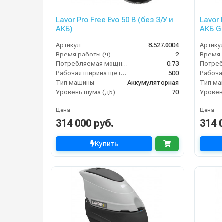
Lavor Pro Free Evo 50 B (без З/У и
Lavor 
АКБ)
Артикул
8.527.0004
Артику
Время работы (ч)
2
Время 
Потребляемая мощность (кВт)
0.73
Рабочая ширина щеток (мм)
500
Тип машины
Аккумуляторная
Тип м
Уровень шума (дБ)
70
Уровен
Цена
Цена
314 000 руб.
314 
Купить