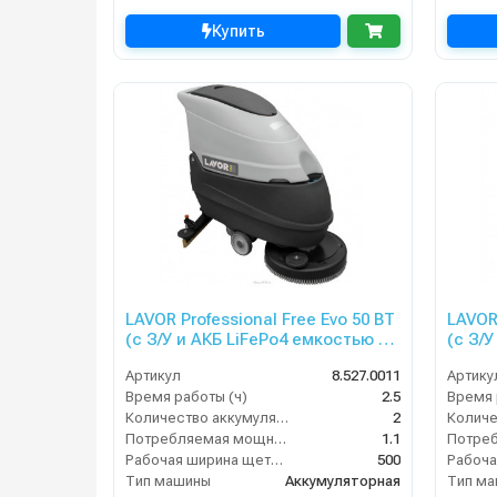
Купить
LAVOR Professional Free Evo 50 BT
LAVOR 
(с З/У и АКБ LiFePo4 емкостью Ah
(с З/
(50 = 85 GEL) + Bluetooth
Ah (65
Артикул
8.527.0011
Артику
Время работы (ч)
2.5
Время 
Количество аккумуляторов (шт)
2
Потребляемая мощность (кВт)
1.1
Рабочая ширина щеток (мм)
500
Тип машины
Аккумуляторная
Тип м