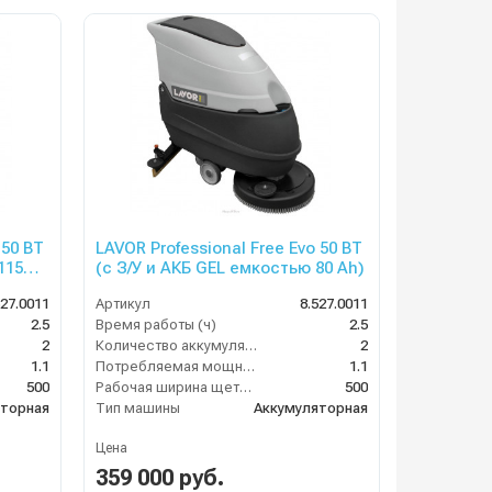
 50 BT
LAVOR Professional Free Evo 50 BT
(с З/У и АКБ GEL емкостью 80 Ah)
527.0011
Артикул
8.527.0011
2.5
Время работы (ч)
2.5
2
Количество аккумуляторов (шт)
2
1.1
Потребляемая мощность (кВт)
1.1
500
Рабочая ширина щеток (мм)
500
яторная
Тип машины
Аккумуляторная
Цена
359 000 руб.