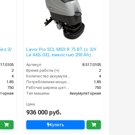
без З/
Lavor Pro SCL MIDI R 75 BT (с З/У
Lи АКБ GEL емкостью 200 Ah)
517.0105
Артикул
8.517.0105
2
Время работы (ч)
2
4
Количество аккумуляторов (шт)
4
1.85
Потребляемая мощность (кВт)
1.85
750
Рабочая ширина щеток (мм)
750
яторная
Тип машины
Аккумуляторная
Цена
936 000 руб.
Купить