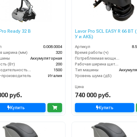
Pro Ready 32 B
Lavor Pro SCL EASY R 66 BT (
У и АКБ)
л
0.008.0004
Артикул
8.
я ширина (мм)
320
Время работы (ч)
ашины
Аккумуляторная
Потребляемая мощность (кВт)
ть (Вт)
200
Рабочая ширина щеток (мм)
Производительность по площади (м2/ч)
1500
Тип машины
Аккумул
-производитель
Италия
Уровень шума (дБ)
Цена
000 руб.
740 000 руб.
Купить
Купить