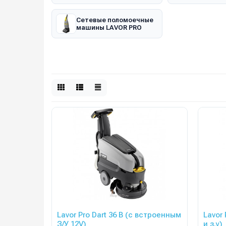
Сетевые поломоечные
машины LAVOR PRO
Lavor Pro Dart 36 B (с встроенным
Lavor
З/У 12V)
и з.у)