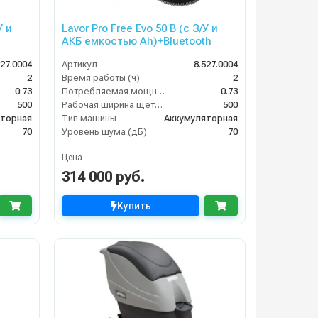
У и
Lavor Pro Free Evo 50 B (с З/У и
АКБ емкостью Ah)+Bluetooth
527.0004
Артикул
8.527.0004
2
Время работы (ч)
2
0.73
Потребляемая мощность (кВт)
0.73
500
Рабочая ширина щеток (мм)
500
яторная
Тип машины
Аккумуляторная
70
Уровень шума (дБ)
70
Цена
314 000 руб.
Купить