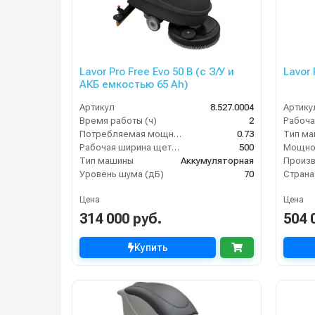
Lavor Pro Free Evo 50 B (с З/У и
Lavor 
АКБ емкостью 65 Ah)
Артикул
8.527.0004
Артику
Время работы (ч)
2
Рабоча
Потребляемая мощность (кВт)
0.73
Тип м
Рабочая ширина щеток (мм)
500
Мощнос
Тип машины
Аккумуляторная
Уровень шума (дБ)
70
Страна
Цена
Цена
314 000 руб.
504 
Купить