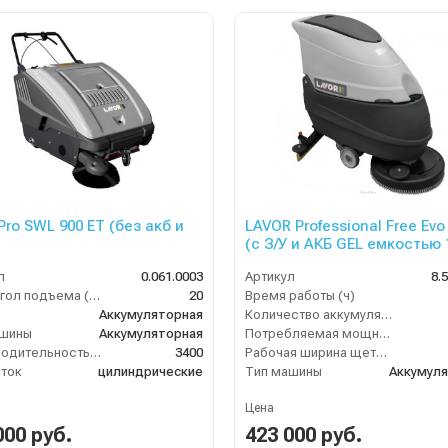
Pro SWL 900 ET (без акб и
LAVOR Professional Free Evo
(с З/У и АКБ GEL емкостью 115
Ah)
л
0.061.0003
Артикул
8.
Макс. угол подъема (%)
20
Время работы (ч)
Аккумуляторная
Количество аккумуляторов (шт)
ашины
Аккумуляторная
Потребляемая мощность (кВт)
Производительность по площади (м2/ч)
3400
Рабочая ширина щеток (мм)
ток
цилиндрические
Тип машины
Аккумул
Цена
000 руб.
423 000 руб.