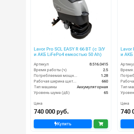
Lavor Pro SCL EASY R 66 BT (с З/У
Lavor 
и АКБ LiFePo4 емкостью 50 Ah)
и АКБ
Артикул
8.516.0415
Артику
Время работы (ч)
2.5
Время 
Потребляемая мощность (кВт)
1.28
Рабочая ширина щеток (мм)
660
Тип машины
Аккумуляторная
Тип м
Уровень шума (дБ)
65
Уровен
Цена
Цена
740 000 руб.
740 
Купить