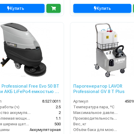
Купить
Купить
Professional Free Evo 50 BT
Парогенератор LAVOR
У и АКБ LiFePo4 емкостью 65
Professional GV 8 T Plus
 = 100 GEL)
л
8.527.0011
Артикул
4501
работы (ч)
2.5
Температура пара, ºС
Количество аккумуляторов (шт)
2
Максимальное давление (бар)
Потребляемая мощность (кВт)
1.1
Производительность пара (гр/мин)
Рабочая ширина щеток (мм)
500
Вес, кг
ашины
Аккумуляторная
Объём бака для моющего средства (л)