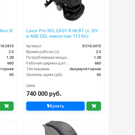
без З/
Lavor Pro SCL EASY R 66 BT (с З/У
и АКБ GEL емкостью 113 Ah)
516.0415
Артикул
8.516.0415
2.5
Время работы (ч)
2.5
1.28
Потребляемая мощность (кВт)
1.28
660
Рабочая ширина щеток (мм)
660
яторная
Тип машины
Аккумуляторная
65
Уровень шума (дБ)
65
Цена
740 000 руб.
Купить