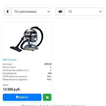
MIE Acqua
Артикул
380543
Класс пыли
L
Количество турбин (шт)
1
Напряжение
220
HEPA фильтр в комплекте
Нет
Возможность подключения электрощетки
Нет
Цена
12 000 руб.
Купить