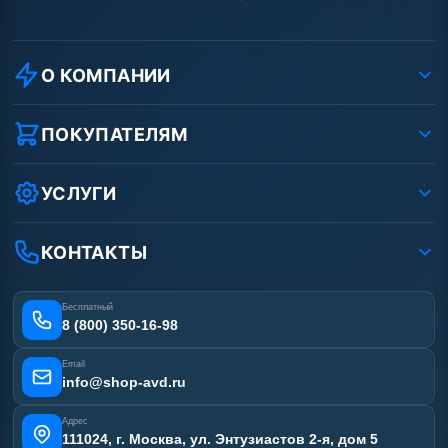
О КОМПАНИИ
О компании
Реквизиты ООО «Шоп АВД»
ПОКУПАТЕЛЯМ
Защита данных клиента
Как заказать?
Условия соглашения
Оплата
УСЛУГИ
Вакансии
Доставка
Услуги
Рассрочка
Гарантия
Аренда АВД
КОНТАКТЫ
Статьи
Лизинг
Ремонт АВД
Получить скидку
Сертификаты
Бесплатный
Наши работы
8 (800) 350-16-98
Отзывы наших клиентов
Email
Карта сайта
info@shop-avd.ru
Адрес
111024, г. Москва, ул. Энтузиастов 2-я, дом 5