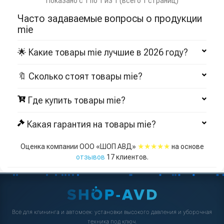
Показано с 1 по 1 из 1 (всего 1 страниц)
Часто задаваемые вопросы о продукции
mie
🌟 Какие товары mie лучшие в 2026 году?
🔖 Сколько стоят товары mie?
Где купить товары mie?
Какая гарантия на товары mie?
★★★★★
Оценка компании ООО «ШОП АВД»
на основе
отзывов
17
клиентов.
Всё для клининга и автомоек: установки высокого давления и уборочная
техника под ключ.