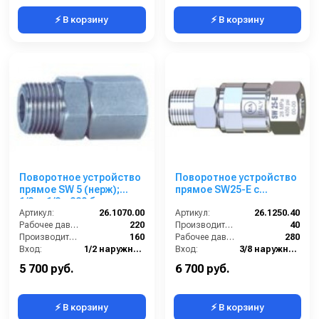
⚡ В корзину
⚡ В корзину
Поворотное устройство
Поворотное устройство
прямое SW 5 (нерж);
прямое SW25-E с
1/2ш-1/2г, 220 бар
подшипником из нерж.
Артикул:
26.1070.00
стали для консоли
Артикул:
26.1250.40
Рабочее давление (бар):
220
(нерж); 3/8ш-3/8г
Производительность (л/мин):
40
Производительность (л/мин):
160
Рабочее давление (бар):
280
Вход:
1/2 наружняя резьба
Вход:
3/8 наружняя резьба
Выход:
1/2 внутренняя резьба
Выход:
3/8 внутренняя резьба
5 700 руб.
6 700 руб.
⚡ В корзину
⚡ В корзину