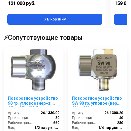
Вес, кг:
29
121 000 руб.
159 000
Длина (мм):
35000
⚡ В корзину
⚡Сопутствующие товары
Поворотное устройство
Поворотное устройство
90 гр. угловое (нерж);
SW 90 гр. угловое (нерж);
1/2ш-1/2г 600 бар.
1/4ш-1/4г
Артикул:
26.1330.00
Артикул:
26.1300.20
Производительность (л/мин):
80
Производительность (л/мин):
40
Рабочее давление (бар):
660
Рабочее давление (бар):
280
Вход:
1/2 наружняя резьба
Вход:
1/4 наружняя резьба