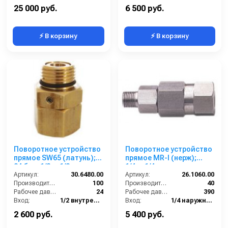
Выход:
1/2 внутренняя резьба
Выход:
1/4 внутренняя резьба
25 000 руб.
6 500 руб.
⚡ В корзину
⚡ В корзину
Поворотное устройство
Поворотное устройство
прямое SW65 (латунь);
прямое MR-I (нерж);
24 бар, 1/2ш-1/2г
1/4ш-1/4г
Артикул:
30.6480.00
Артикул:
26.1060.00
Производительность (л/мин):
100
Производительность (л/мин):
40
Рабочее давление (бар):
24
Рабочее давление (бар):
390
Вход:
1/2 внутренняя резьба
Вход:
1/4 наружняя резьба
Выход:
1/2 наружняя резьба
Выход:
1/4 внутренняя резьба
2 600 руб.
5 400 руб.