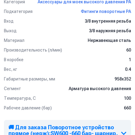
Категория
Аксессуары для моек высокого давления PA
Подкатегория
Фитинги поворотные PA
Вход
3/8 внутренняя резьба
Выход
3/8 наружняя резьба
Материал
Нержавеющая сталь
Производительность (л/мин)
60
В коробке
1
Вес, кг
0.4
Габаритные размеры, мм
958x352
Сегмент
Арматура высокого давления
Температура, C
100
Рабочее давление (бар)
660
🚚 Для заказа Поворотное устройство
прямое (нерж);SW600 -660 бар- шарнир,