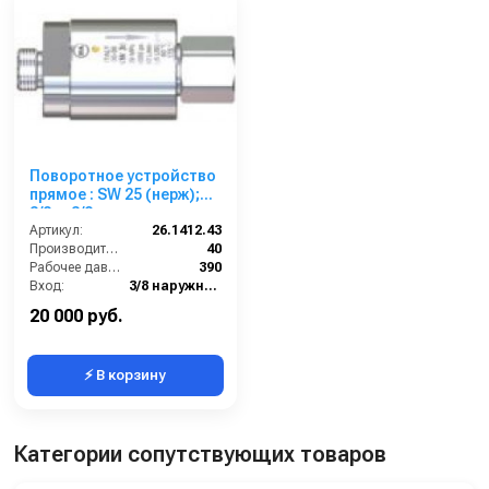
Поворотное устройство
прямое : SW 25 (нерж);
3/8ш-3/8г.
Артикул:
26.1412.43
Производительность (л/мин):
40
Рабочее давление (бар):
390
Вход:
3/8 наружняя резьба
Выход:
3/8 наружняя резьба
20 000 руб.
⚡ В корзину
Категории сопутствующих товаров