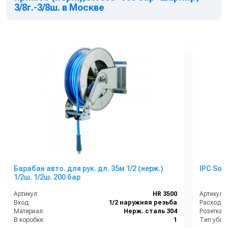
3/8г.-3/8ш. в Москве
Барабан авто. для рук. дл. 35м 1/2 (нерж.)
IPC So
1/2ш. 1/2ш. 200 бар
Артикул:
HR 3500
Артикул:
Вход:
1/2 наружняя резьба
Расход во
Материал:
Нерж. сталь 304
В коробке:
1
Тип убор