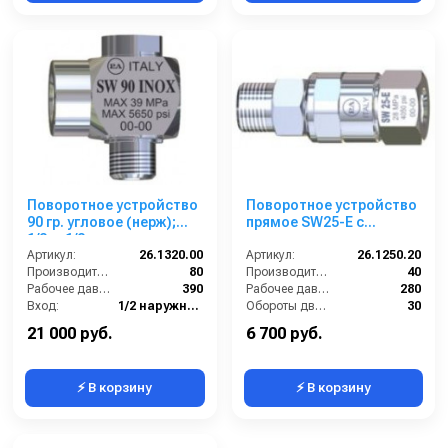
Поворотное устройство
Поворотное устройство
90 гр. угловое (нерж);
прямое SW25-E с
1/2ш-1/2г
подшипником из нерж.
Артикул:
26.1320.00
стали для консоли
Артикул:
26.1250.20
Производительность (л/мин):
80
(нерж); 1/4ш-1/4г
Производительность (л/мин):
40
Рабочее давление (бар):
390
Рабочее давление (бар):
280
Вход:
1/2 наружняя резьба
Обороты двигателя (об/мин):
30
Выход:
1/2 внутренняя резьба
Вход:
1/4 наружняя резьба
21 000 руб.
6 700 руб.
⚡ В корзину
⚡ В корзину