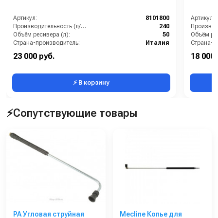
Артикул:
8101800
Артикул:
Производительность (л/мин):
240
Объём ресивера (л):
50
Объём рес
Страна-производитель:
Италия
Страна-п
Рабочее давление (бар):
8
Рабочее д
23 000 руб.
18 000 
Мощность (кВт):
1.5
Мощность
⚡ В корзину
⚡Сопутствующие товары
PA Угловая струйная
Mecline Копье для