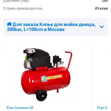
Давление (бар)
280
Страна-производитель
Италия
🚚 Для заказа Копье для мойки днища,
280bar, L=100cm в Москве
Fiac Cosmos 50
Fiac Co