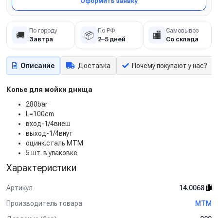
Оформить заявку
По городу
По РФ
Самовывоз
🚚
📦
🏬
Завтра
2–5 дней
Со склада
Описание
Доставка
Почему покупают у нас?
Копье для мойки днища
280bar
L=100cm
вход-1/4внеш
выход-1/4внут
оцинк.сталь MTM
5 шт. в упаковке
Характеристики
Артикул
14.0068
Производитель товара
MTM