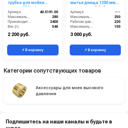
трубка для мойки
мытья днища 1200 мм
днища 900 мм
под длинный байонет
Артикул:
40.5191.00
Артикул:
----
Максимальное давление (бар):
280
Максимальное давление (бар):
250
Производительность (л/ч):
2400
Рабочее давление (бар):
220
Вес (г):
546
Максимальная температура воды (°C):
150
Вход:
M22x1.5
Вход:
KW (штуцер)
2 200 руб.
3 000 руб.
⚡ В корзину
⚡ В корзину
Категории сопутствующих товаров
Аксессуары для моек высокого
давления
Подпишитесь на наши каналы и будьте в