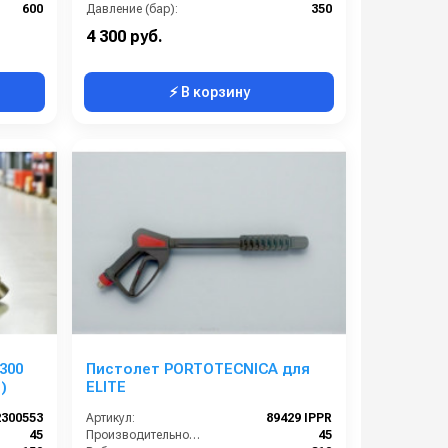
600
Давление (бар):
350
22х1,5М
Вход:
22х1,5M
4 300 руб.
⚡ В корзину
300
Пистолет PORTOTECNICA для
)
ELITE
2300553
Артикул:
89429 IPPR
45
Производительность (л/мин):
45