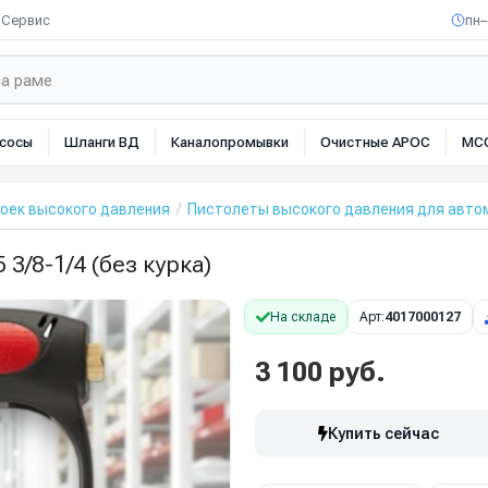
Сервис
пн–
сосы
Шланги ВД
Каналопромывки
Очистные АРОС
МС
оек высокого давления
Пистолеты высокого давления для авто
/8-1/4 (без курка)
На складе
Арт:
4017000127
3 100 руб.
Купить сейчас