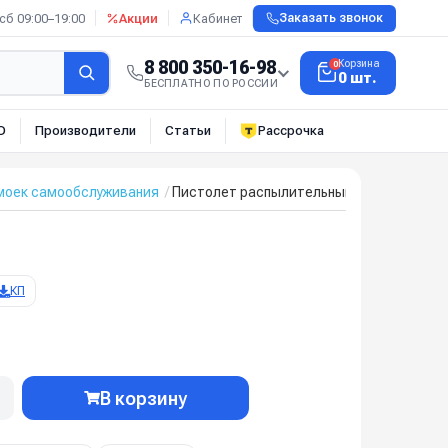
сб 09:00–19:00
Акции
Кабинет
Заказать звонок
8 800 350-16-98
Корзина
0
0 шт.
БЕСПЛАТНО ПО РОССИИ
О
Производители
Статьи
Рассрочка
моек самообслуживания
Пистолет распылительный ML955 3/8-1/4 
КП
В корзину