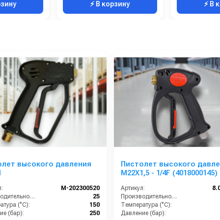
рзину
⚡ В корзину
⚡ В 
олет высокого давления
Пистолет высокого давл
1
M22X1,5 - 1/4F (4018000145)
:
M-202300520
Артикул:
8.
Производительность (л/мин):
25
Производительность (л/мин):
тура (°C):
150
Температура (°C):
е (бар):
250
Давление (бар):