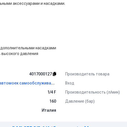
льными аксессуарами и насадками.
с дополнительными насадками
 высокого давления
Производитель товара
4017000127
Вход
Пистолеты высокого давления для автомоек самообслуживания Tecomec
Производительность (л/мин)
1/4 F
Давление (бар)
160
Италия