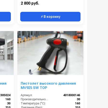
22X1,5
Вход:
M22X1,5
2 800 руб.
⚡ В корзину
ения
Пистолет высокого давления
MV925 SW TOP
2305024
Артикул:
4018000146
160
Производительность (л/мин):
30
30
Температура (°C):
160
310
Давление (бар):
310