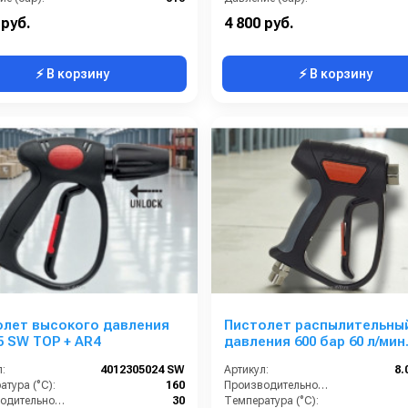
M22X1,5
Вход:
M
 руб.
4 800 руб.
⚡ В корзину
⚡ В корзину
олет высокого давления
Пистолет распылительный
 SW TOP + AR4
давления 600 бар 60 л/мин
22х1,5М - 1/2F (4013300000)
:
4012305024 SW
Артикул:
8.
тура (°C):
160
Производительность (л/мин):
Производительность (л/мин):
30
Температура (°C):