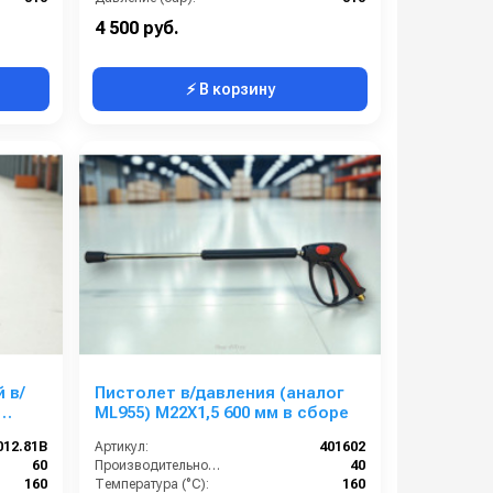
22X1,5
Страна-производитель:
Италия
4 500 руб.
⚡ В корзину
 в/
Пистолет в/давления (аналог
ML955) M22X1,5 600 мм в сборе
012.81B
Артикул:
401602
60
Производительность (л/мин):
40
160
Температура (°C):
160