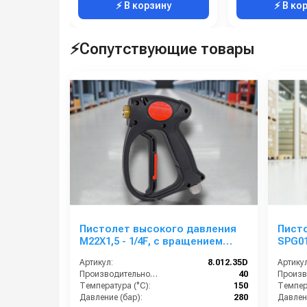
⚡ В корзину
⚡ В ко
⚡Сопутствующие товары
Пистолет высокого давления
Пист
M22X1,5 - 1/4F, с вращением
SРG0
(4018000146)
Артикул:
8.012.35D
Артикул
Производительность (л/мин):
40
Температура (°C):
150
Темпера
Давление (бар):
280
Давлени