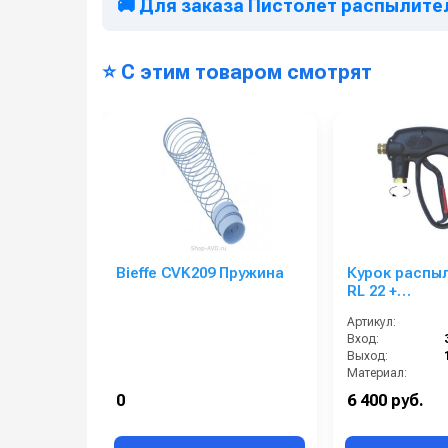
🚚 Для заказа Пистолет распылитель
⭐ С этим товаром смотрят
Bieffe CVK209 Пружина
Курок распы
RL 22 +
поворот.фит
Артикул:
3/8 г; выход 1
Вход:
Выход:
Материал:
Производительность (л/мин):
0
6 400 руб.
В коробке: