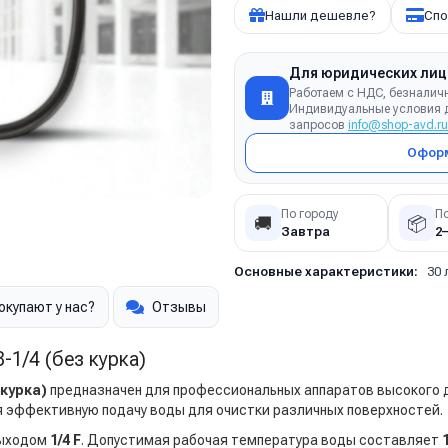
Нашли дешевле?
Спо
Для юридических лиц
Работаем с НДС, безналич
Индивидуальные условия д
запросов
info@shop-avd.ru
Оформ
По городу
П
🚚
📦
Завтра
2
Основные характеристики:
30 
окупают у нас?
Отзывы
1/4 (без курка)
 курка)
предназначен для профессиональных аппаратов высокого д
я эффективную подачу воды для очистки различных поверхностей.
ыходом
1/4 F
. Допустимая рабочая температура воды составляет