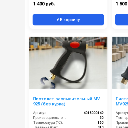
Вход:
M22X1,5 с вращением
Вход:
1 400 руб.
1 600
⚡ В корзину
Пистолет распылительный MV
Пист
925 (без курка)
MV925
Артикул:
4018000149
Артикул
Производительность (л/ч):
30
Темпера
Температура (°C):
160
Давление (бар):
310
Давлени