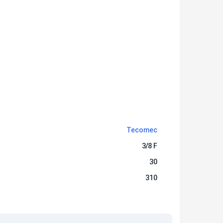
Tecomec
3/8 F
30
310