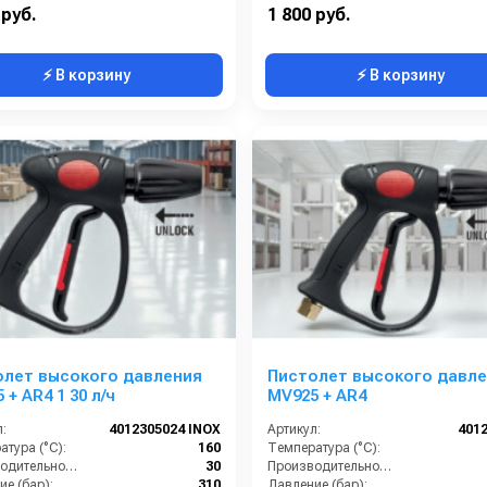
22х1,5 M
Вход:
M
 руб.
1 800 руб.
⚡ В корзину
⚡ В корзину
олет высокого давления
Пистолет высокого давл
 + AR4 1 30 л/ч
MV925 + AR4
:
4012305024 INOX
Артикул:
401
тура (°C):
160
Температура (°C):
Производительность (л/мин):
30
Производительность (л/мин):
е (бар):
310
Давление (бар):