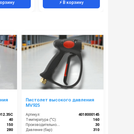
корзину
⚡ В корзину
⚡ 
ения
Пистолет высокого давления
MV925
012.35C
Артикул:
4018000145
40
Температура (°C):
160
150
Производительность (л/мин):
30
280
Давление (бар):
310