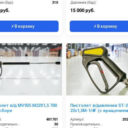
е (бар):
310
Давление (бар):
M22X1,5 SW TOP
Вход:
 руб.
15 000 руб.
⚡ В корзину
⚡ В корзину
лет в/д MV925 M22X1,5 700
Пистолет в/давления ST-2
сборе
22х1,5М-1/4F (с вращением
:
401701
Артикул:
20
Производительность (л/мин):
30
Производительность (л/мин):