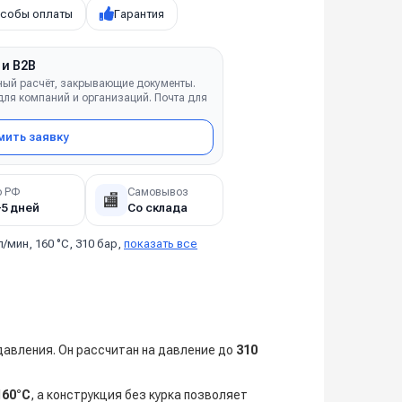
собы оплаты
Гарантия
 и B2B
ный расчёт, закрывающие документы.
ля компаний и организаций. Почта для
ить заявку
о РФ
Самовывоз
🏬
–5 дней
Со склада
л/мин, 160 °C, 310 бар,
показать все
авления. Он рассчитан на давление до
310
160°C
, а конструкция без курка позволяет