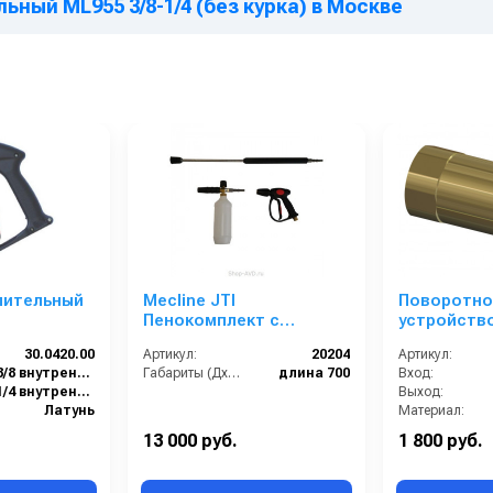
ный ML955 3/8-1/4 (без курка) в Москве
лительный
Mecline JTI
Поворотно
Пенокомплект с
устройство 
.SW8. вход
длинным байонетом KW
3/8 г. анал
30.0420.00
Артикул:
20204
Артикул:
/4г.
и поворотным
200301050
3/8 внутренняя резьба вращающаяся
Габариты (ДхШхВ):
длина 700
Вход:
соединением 700 мм
1/4 внутренняя резьба
Выход:
Латунь
Материал:
40
Производительность (л/мин
13 000 руб.
1 800 руб.
20
Вес, кг: