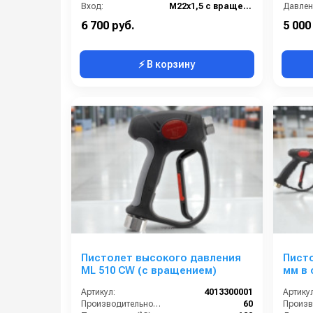
Вход:
M22х1,5 с вращением
Давлени
Выход:
1/4 F
Вход:
6 700 руб.
5 000
⚡ В корзину
Пистолет высокого давления
Писто
ML 510 CW (с вращением)
мм в 
Артикул:
4013300001
Артикул
Производительность (л/мин):
60