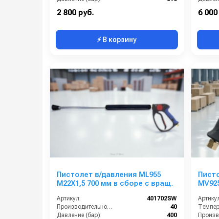
Вход:
TOP SW G 3/8 F
Вход:
2 800 руб.
6 000
⚡ В корзину
Пистолет в/давления ML955
Пист
M22X1,5 700 мм в сборе с вращ.
MV925
Артикул:
401702SW
Артикул
Производительность (л/ч):
40
Темпера
Давление (бар):
400