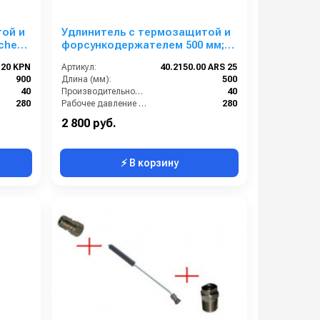
ой и
Удлинитель с термозащитой и
cher
форсункодержателем 500 мм;
од
вход ARS 25; изогнутый
.20 KPN
Артикул:
40.2150.00 ARS 25
900
Длина (мм):
500
40
Производительность (л/мин):
40
280
Рабочее давление (бар):
280
22х1,5 внутренняя резьба
Вход:
БРС (мама)
2 800 руб.
⚡ В корзину