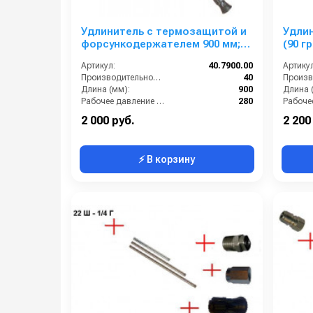
Удлинитель с термозащитой и
Удли
форсункодержателем 900 мм;
(90 г
вход 1/4ш; выход 1/4г
выход
Артикул:
40.7900.00
Артикул
изогнутый.
Производительность (л/мин):
40
Длина (мм):
900
Длина 
Рабочее давление (бар):
280
Вход:
1/4 наружняя резьба
Вход:
2 000 руб.
2 200
⚡ В корзину