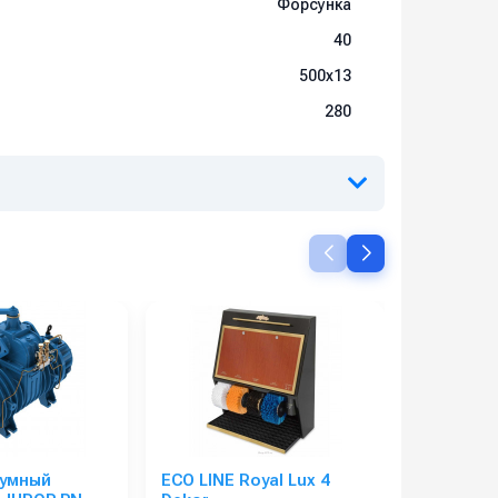
Форсунка
40
500x13
280
уумный
ECO LINE Royal Lux 4
для сухой