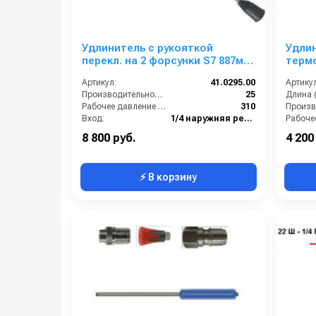
Удлинитель с рукояткой
Удлин
перекл. на 2 форсунки S7 887мм
терм
1/4г.нерж. сталь
форс
Артикул:
41.0295.00
Артикул
вход 2
Производительность (л/мин):
25
Длина 
Рабочее давление (бар):
310
Вход:
1/4 наружняя резьба
Выход:
1/4 внутренняя резьба
Вход:
8 800 руб.
4 200
⚡ В корзину