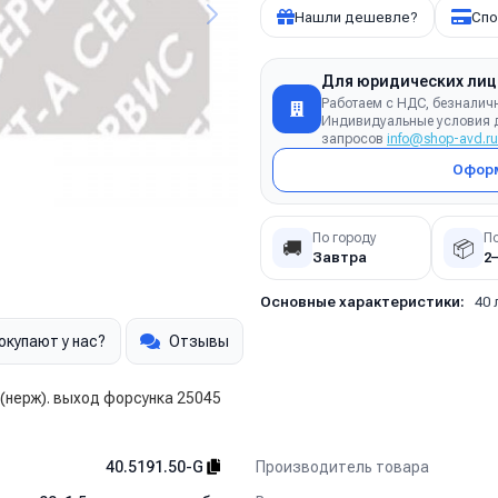
Нашли дешевле?
Спо
Для юридических лиц
Работаем с НДС, безналич
Индивидуальные условия д
запросов
info@shop-avd.ru
Оформ
По городу
П
🚚
📦
Завтра
2
Основные характеристики:
40 
окупают у нас?
Отзывы
(нерж). выход форсунка 25045
Производитель товара
40.5191.50-G