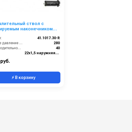
ылительный ствол с
лируемым наконечником
 035 в сборе 300мм;
:
41.1017.30-R
,5ш (нерж).
Рабочее давление (бар):
280
Производительность (л/мин):
40
22х1,5 наружняя резьба
Форсунка
 руб.
⚡ В корзину
о