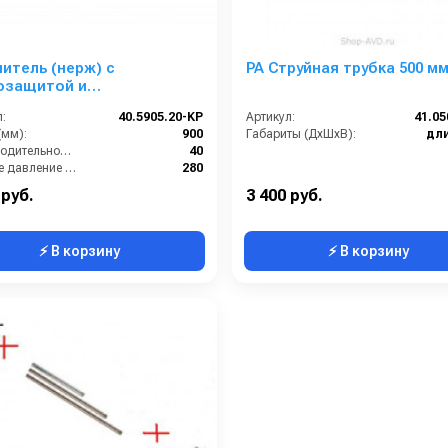
итель (нерж) с
PA Струйная трубка 500 м
озащитой и
ункодержателем 900 мм,
:
40.5905.20-KP
Артикул:
41.05
2х1,5 г; выход 1/4 г.
(мм):
900
Габариты (ДхШхВ):
дли
Производительность (л/мин):
40
Рабочее давление (бар):
280
22х1,5 внутренняя резьба
 руб.
3 400 руб.
⚡ В корзину
⚡ В корзину