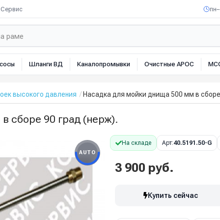
Сервис
пн–
сосы
Шланги ВД
Каналопромывки
Очистные АРОС
МС
оек высокого давления
Насадка для мойки днища 500 мм в сборе 
в сборе 90 град (нерж).
На складе
Арт:
40.5191.50-G
AUTO
3 900 руб.
Купить сейчас