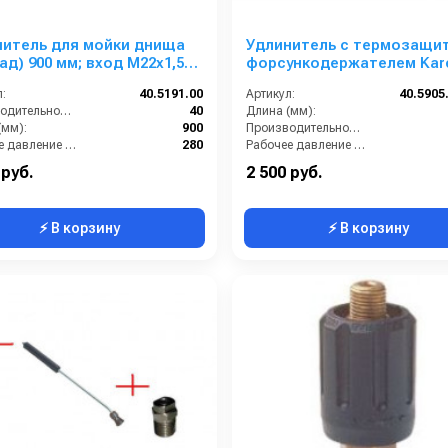
нитель для мойки днища
Удлинитель с термозащит
рад) 900 мм; вход М22х1,5ш;
форсункодержателем Kar
 1/4г.
900 мм.; вход 22*1.5 г; вых
:
40.5191.00
Артикул:
40.5905
под форс.
Производительность (л/мин):
40
Длина (мм):
(мм):
900
Производительность (л/мин):
Рабочее давление (бар):
280
Рабочее давление (бар):
22х1,5 внутренняя резьба
Вход:
 руб.
2 500 руб.
⚡ В корзину
⚡ В корзину