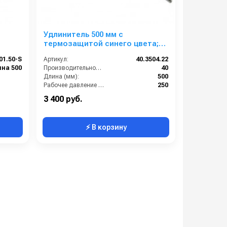
м
Удлинитель 500 мм с
термозащитой синего цвета;
вход 1/4ш; выход 1/4ш (нерж.
01.50-S
Артикул:
40.3504.22
сталь)
на 500
Производительность (л/мин):
40
Длина (мм):
500
Рабочее давление (бар):
250
Вход:
1/4 наружняя резьба
3 400 руб.
⚡ В корзину