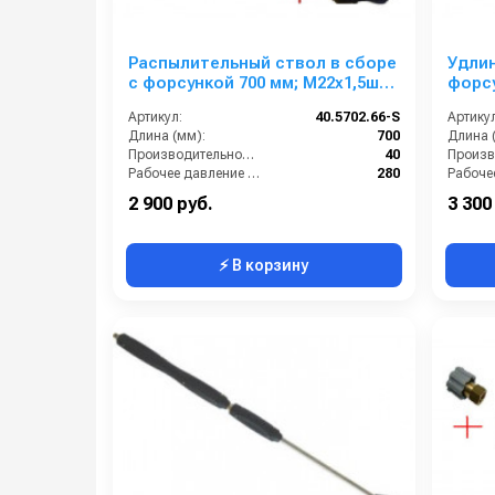
Распылительный ствол в сборе
Удли
с форсункой 700 мм; М22х1,5ш
форс
(оцин).
вход 
Артикул:
40.5702.66-S
Артикул
изог
Длина (мм):
700
Длина 
Производительность (л/мин):
40
Рабочее давление (бар):
280
Вход:
22х1,5 наружняя резьба
Вход:
2 900 руб.
3 300
⚡ В корзину