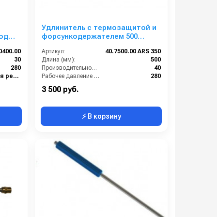
Удлинитель с термозащитой и
ход
форсункодержателем 500
мм(изогнутый);вход нипель
0400.00
Артикул:
40.7500.00 ARS 350
ARS 350, выход форсунка
30
Длина (мм):
500
280
Производительность (л/мин):
40
1/4 наружняя резьба
Рабочее давление (бар):
280
1/4 внутренняя резьба
Вход:
БРС (мама)
3 500 руб.
⚡ В корзину