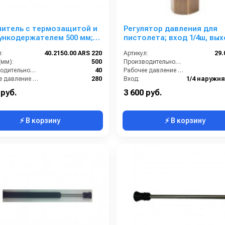
нитель с термозащитой и
Регулятор давления для
ункодержателем 500 мм;
пистолета; вход 1/4ш, вы
ARS 220; выход форсунка;
1/4г
:
40.2150.00 ARS 220
Артикул:
29.
нутый
(мм):
500
Производительность (л/мин):
Производительность (л/мин):
40
Рабочее давление (бар):
Рабочее давление (бар):
280
Вход:
БРС (мама)
Выход:
 руб.
3 600 руб.
⚡ В корзину
⚡ В корзину