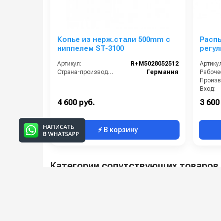
Копье из нерж.стали 500mm с
Расп
ниппелем ST-3100
регу
сопло
Артикул:
R+M5028052512
Артикул
М22х1
Страна-производитель:
Германия
Вход:
Выход:
4 600 руб.
3 600
⚡ В корзину
Категории сопутствующих товаров
Аксессуары для моек высоког
давления