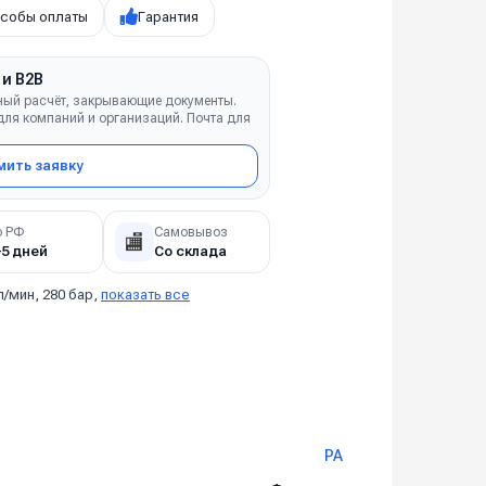
собы оплаты
Гарантия
 и B2B
ный расчёт, закрывающие документы.
ля компаний и организаций. Почта для
ить заявку
о РФ
Самовывоз
🏬
–5 дней
Со склада
л/мин, 280 бар,
показать все
PA