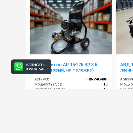
АВД Тритон AR 15/275 ВР 8.5
АВД Т
(Бензиновый, на тележке)
л/мин
Артикул:
T-RRV4G40H
Артикул
Мощность (л/с):
15
Мощнос
Производительность (л/мин):
15
Производительность (л/ч):
900
Рабочее давление (бар):
275
90 000 руб.
255 0
⚡ В корзину