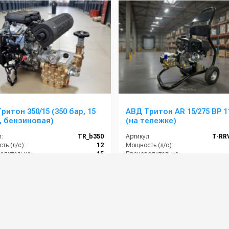
ритон 350/15 (350 бар, 15
АВД Тритон AR 15/275 ВР 1
, бензиновая)
(на тележке)
:
TR_b350
Артикул:
T-RR
ть (л/с):
12
Мощность (л/с):
Производительность (л/мин):
15
Производительность (л/мин):
Производительность (л/ч):
900
Производительность (л/ч):
Рабочее давление (бар):
350
Напряжение (В):
00 руб.
97 000 руб.
⚡ В корзину
⚡ В корзину