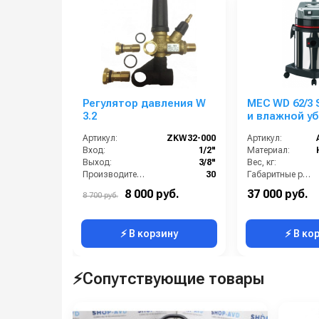
Хранить в сухом помещении, защищённом о
Проводить техобслуживание каждые 50–100
Купить Бензиновый АВД Тритон BR 15/280 15 L
Регулятор давления W
MEC WD 62/3 
3.2
и влажной уб
бак, 3 турб, 3
Артикул:
ZKW32-000
Артикул:
гараж. компл
Вход:
1/2"
Материал:
Выход:
3/8"
Вес, кг:
Производительность (л/мин):
30
Габаритные размеры, мм:
Температурные условия (°C):
80
Напряжение, В:
8 000 руб.
37 000 руб.
8 700 руб.
Страна-производитель:
Италия
Объём, л:
⚡ В корзину
⚡ В ко
⚡Сопутствующие товары