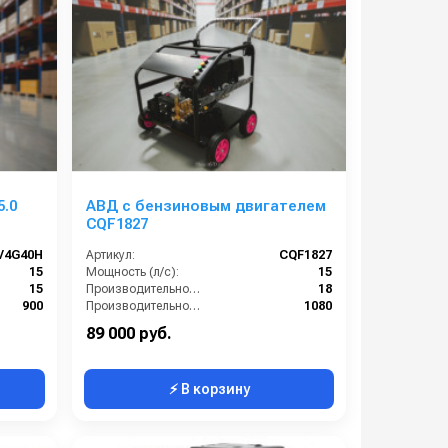
5.0
АВД с бензиновым двигателем
CQF1827
V4G40H
Артикул:
CQF1827
15
Мощность (л/с):
15
15
Производительность (л/мин):
18
900
Производительность (л/ч):
1080
380
Рабочее давление (бар):
275
89 000 руб.
⚡ В корзину