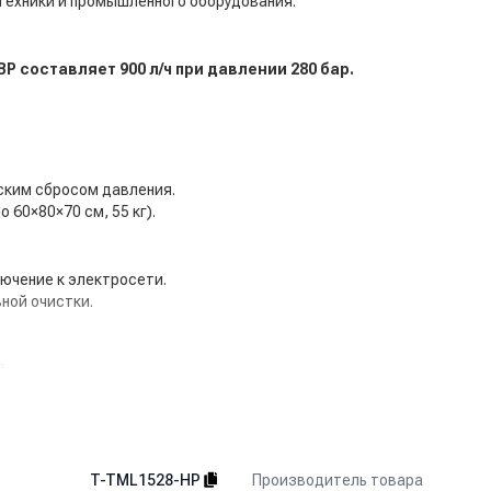
техники и промышленного оборудования.
BP составляет 900 л/ч при давлении 280 бар.
ским сбросом давления.
 60×80×70 см, 55 кг).
ючение к электросети.
ной очистки.
е.
ния.
и электрического стартера.
опровода через фильтр.
Производитель товара
T-TML1528-HP