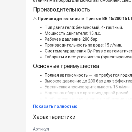
отличным выбором для мойки автомобилей, спец
Производительность
⚠️
Производительность Тритон BR 15/280 15 L 
Тип двигателя: бензиновый, 4-тактный.
Мощность двигателя: 15 л.с.
Рабочее давление: 280 бар.
Производительность по воде: 15 л/мин.
Система управления: By-Pass с автоматиче
Габариты и вес: уточняются (ориентировочно
Основные преимущества
Полная автономность — не требуется подкл
Высокое давление до 280 бар для эффектив
Увеличенная производительность 15 л/мин.
Надёжная сборка с противоударной рамой.
Удобное управление и простое обслуживани
Долговечный мотор и помпа высокого давле
Показать полностью
Принцип работы
Характеристики
Запуск бензинового двигателя с ручного ил
Подача воды из бака или центрального вод
Артикул