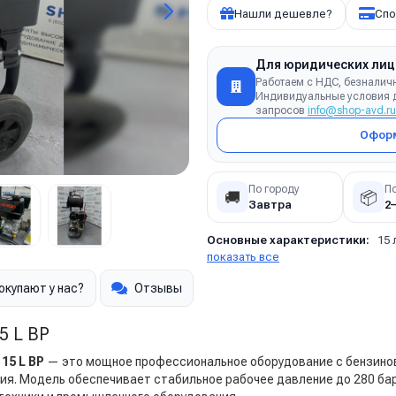
Нашли дешевле?
Спо
Для юридических лиц
Работаем с НДС, безналич
Индивидуальные условия д
запросов
info@shop-avd.ru
Оформ
По городу
П
🚚
📦
Завтра
2
Основные характеристики:
15 
показать все
окупают у нас?
Отзывы
5 L BP
15 L BP
— это мощное профессиональное оборудование с бензино
я. Модель обеспечивает стабильное рабочее давление до 280 бар 