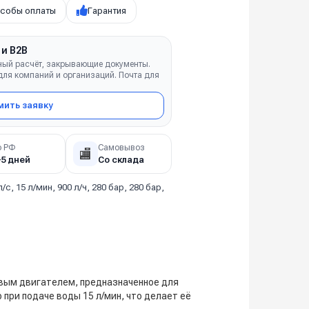
собы оплаты
Гарантия
 и B2B
ный расчёт, закрывающие документы.
ля компаний и организаций. Почта для
ить заявку
о РФ
Самовывоз
🏬
–5 дней
Со склада
л/с, 15 л/мин, 900 л/ч, 280 бар, 280 бар,
вым двигателем, предназначенное для
при подаче воды 15 л/мин, что делает её