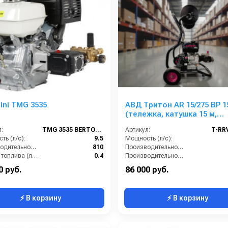
lini TMG 3535
АВД Тритон AR 15/275 ВР 1
(тележка, катушка 15 м,
манометр)
:
TMG 3535 BERTOLINI moto
Артикул:
T-RR
ть (л/с):
9.5
Мощность (л/с):
Производительность (л/ч):
810
Производительность (л/мин):
Расход топлива (л/ч):
0.4
Производительность (л/ч):
Объём топливного бака (л):
6.5
Напряжение (В):
0 руб.
86 000 руб.
⚡ В корзину
⚡ В корзину