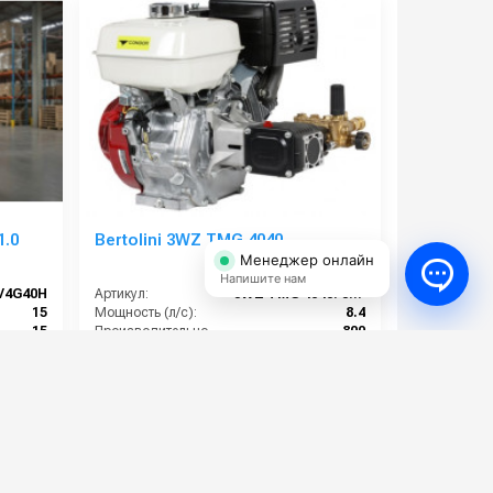
1.0
Bertolini 3WZ TMG 4040
Менеджер онлайн
Напишите нам
V4G40H
Артикул:
3WZ TMG 4040. 390 moto
15
Мощность (л/с):
8.4
15
Производительность (л/ч):
800
900
Рабочее давление (бар):
210
380
Мощность (кВт):
6.2
97 000 руб.
⚡ В корзину