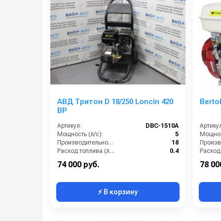
АВД Тритон D 18/250 Loncin 420
Berto
BP
Артикул:
DBC-1510A
Артикул
Мощность (л/с):
5
Мощнос
Производительность (л/мин):
18
Расход топлива (л/ч):
0.4
Мощность двигателя (кВт):
4.8
74 000 руб.
78 00
⚡ В корзину