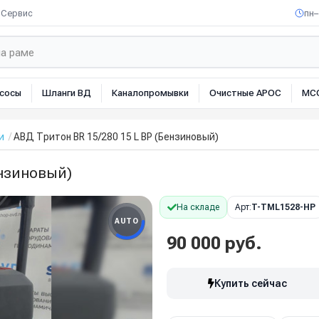
Сервис
пн–
сосы
Шланги ВД
Каналопромывки
Очистные АРОС
МС
и
АВД Тритон BR 15/280 15 L BP (Бензиновый)
ензиновый)
На складе
Арт:
T-TML1528-HP
AUTO
90 000 руб.
Купить сейчас