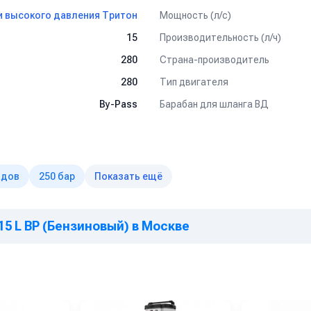
Мощность (л/с)
 высокого давления Тритон
я через пистолет и насадки.
темой By-Pass.
Производительность (л/ч)
15
Страна-производитель
280
Тип двигателя
280
.
Барабан для шланга ВД
By-Pass
ва.
тории.
ерхностей.
ударов.
адов
250 бар
Показать ещё
ортировки.
давления.
льной системе водоснабжения.
15 L BP (Бензиновый) в Москве
ильтров.
льтр.
ла.
 смены.