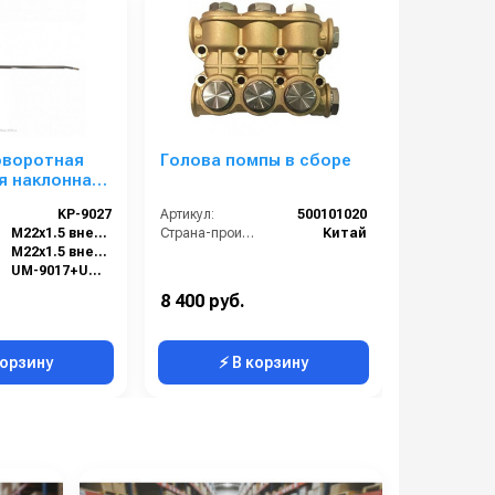
ки и наличие уточняйте у менеджеров.
оворотная
Голова помпы в сборе
Evotec C
я наклонная
ФТА UM-
KP-9027
Артикул:
500101020
Артикул:
15
M22x1.5 внеш.
Страна-производитель:
Китай
Класс пыли:
M22x1.5 внеш. вращ.
Напряжение
UM-9017+UM-9015.
1750
8 400 руб.
195 000 р
Россия
Габариты:
корзину
⚡ В корзину
⚡ 