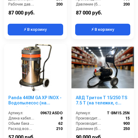
Рабочее давление (бар):
200
Давление (бар):
200
Мощность (кВт):
5.5
Напряжение (В):
380
87 000 руб.
87 000 руб.
⚡ В корзину
⚡ В корзину
Panda 440M GA XP INOX -
АВД Тритон Т 15/250 TS
Водопылесос (на
7.5 Т (на тележке, с
тележке)
манометром, электрика
Артикул:
09672 ASDO
с теплозащитой)
Артикул:
Т-BM15.25N
Длина кабеля (м):
8
Производительность (л/мин):
15
Объем бака (л):
62
Производительность (л/ч):
900
Расход воздуха (л/сек):
210
Давление (бар):
250
Уровень шума (дБ):
75
Напряжение (В):
380
57 000 руб.
90 000 руб.