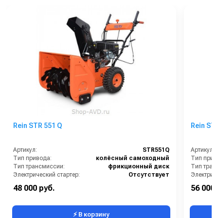
Rein STR 551 Q
Rein ST
Артикул:
STR551Q
Артикул:
Тип привода:
колёсный самоходный
Тип прив
Тип трансмиссии:
фрикционный диск
Тип тран
Электрический стартер:
Отсутствует
Электрич
Блокировка колёс:
Отсутствует
Блокиров
48 000 руб.
56 000 
Галогеновая фара:
Нет
Галогено
⚡ В корзину