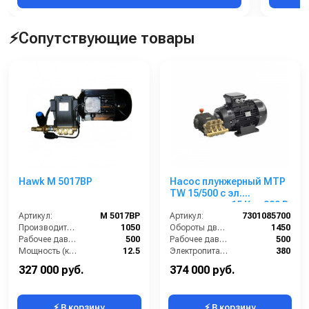
⚡Сопутствующие товары
Hawk M 5017BP
Насос плунжерный MTP
TW 15/500 с эл.
двигателем 15 Квт 380 В
Артикул:
M 5017BP
Артикул:
7301085700
Производительность (л/ч):
1050
Обороты двигателя (об/мин):
1450
Рабочее давление (бар):
500
Рабочее давление (бар):
500
Мощность (кВт):
12.5
Электропитание (В):
380
Электропитание (В):
380
Мощность (кВт):
15
327 000 руб.
374 000 руб.
⚡ В корзину
⚡ В корзину