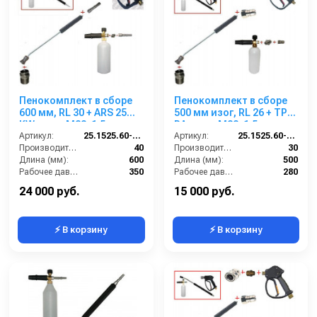
Пенокомплект в сборе
Пенокомплект в сборе
600 мм, RL 30 + ARS 25
500 мм изог, RL 26 + TPL
KW; вход М22х1,5ш.
РА; вход М22х1,5ш.
Артикул:
25.1525.60-KW2
Артикул:
25.1525.60-P26-TPL
Производительность (л/мин):
40
Производительность (л/мин):
30
Длина (мм):
600
Длина (мм):
500
Рабочее давление (бар):
350
Рабочее давление (бар):
280
Вход:
22х1,5 наружняя резьба
Вход:
22х1,5 наружняя резьба
24 000 руб.
15 000 руб.
⚡ В корзину
⚡ В корзину