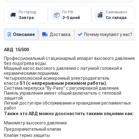
По городу
По РФ
Самовывоз
🚚
📦
🏬
Завтра
2–5 дней
Со склада
Описание
Доставка
Почему покупают у нас?
АВД 15/500
Профессиональный стационарный аппарат высокого давления
без подогрева воды.
Мощный насос высокого давления с латунной головкой и
керамическими поршнями.
Четырехполюсной асинхронный электродвигатель
класса
S1 (с непрерывным режимом работы)
.
Система перепуска "By-Pass" с регулировкой давления.
Панель управления имеет общий включатель с тепловой
защитой.
Легкий доступ при обслуживании и провидении регламентных
работ
Также это АВД можно дооснастить такими опциями как:
Манометр высокого давления
Предохранительный клапан
Клапан термо защиты