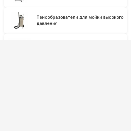
Пенообразователи для мойки высокого
давления
Пенокомплекты (пенопистолеты) для
мойки
Аксессуары для моек высокого
давления
Подпишитесь на наши каналы и будьте в
курсе
Новинки оборудования, обзоры, акции и полезные советы — в
наших официальных каналах.