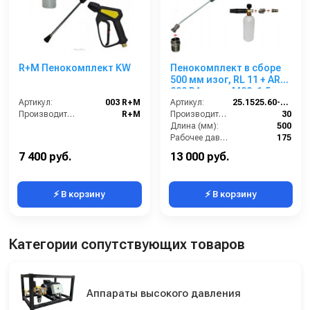
R+M Пенокомплект KW
Пенокомплект в сборе
500 мм изог, RL 11 + ARS
220 РА; вход М22х1,5ш.
Артикул:
003 R+M
Артикул:
25.1525.60-P11 -6-220
Производитель:
R+M
Производительность (л/мин):
30
Длина (мм):
500
Рабочее давление (бар):
175
Вход:
22х1,5 наружняя резьба
7 400 руб.
13 000 руб.
⚡ В корзину
⚡ В корзину
Категории сопутствующих товаров
Аппараты высокого давления