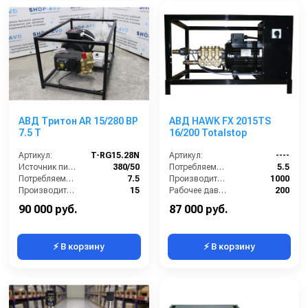
АВД Тритон AR 15/280 BP
АВД HAWK FX 2015TS
7.5 T
16/200 Totalstop
Артикул:
T-RG15.28N
Артикул:
----
Источник питания (~/В/Гц):
380/50
Потребляемая мощность (кВт):
5.5
Потребляемая мощность (кВт):
7.5
Производительность (л/ч):
1000
Производительность (л/мин):
15
Рабочее давление (бар):
200
Давление (бар):
280
Мощность (кВт):
5.5
90 000 руб.
87 000 руб.
⚡ В корзину
⚡ В корзину