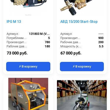
IPG M 13
АВД 15/200 Start-Stop
Артикул:
131803 М (VER.007)
Артикул:
----
Потребляемая мощность (кВт):
5
Производительность (л/ч):
900
Производительность (л/ч):
780
Рабочее давление (бар):
200
Рабочее давление (бар):
180
Мощность (кВт):
5.5
Мощность (кВт):
5
Электропитание (В):
380
73 000 руб.
67 000 руб.
⚡ В корзину
⚡ В корзину