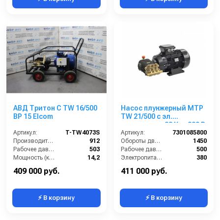
АВД Тритон C TW 16/500
Насос плунжерный MTP
BP 15 Elcom
TW 21/500 с эл.
двигателем 23 Квт 380 В
Артикул:
T-TW4073S
Артикул:
7301085800
Производительность (л/ч):
912
Обороты двигателя (об/мин):
1450
Рабочее давление (бар):
503
Рабочее давление (бар):
500
Мощность (кВт):
14,2
Электропитание (В):
380
Обороты двигателя (об/мин):
1450
Мощность (кВт):
23
409 000 руб.
411 000 руб.
⚡ В корзину
⚡ В корзину