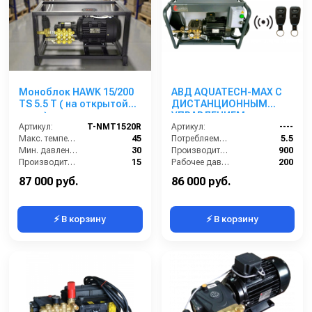
Моноблок HAWK 15/200
АВД AQUATECH-MAX С
TS 5.5 T ( на открытой
ДИСТАНЦИОННЫМ
раме)
УПРАВЛЕНИЕМ
Артикул:
T-NMT1520R
Артикул:
----
Макс. температура воды (°C):
45
Потребляемая мощность (кВт):
5.5
Мин. давление (бар):
30
Производительность (л/ч):
900
Производительность (л/мин):
15
Рабочее давление (бар):
200
Производительность (л/ч):
900
Мощность (кВт):
5.5
87 000 руб.
86 000 руб.
⚡ В корзину
⚡ В корзину