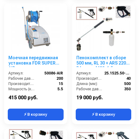
Моечная передвижная
Пенокомплект в сборе
установка FDR SUPER
500 мм, RL 30 + ARS 220
AIR с нанесением пены,
РА; вход М22х1,5ш.
200 бар, 15 л/мин с
Артикул:
50086-AIR
Артикул:
25.1525.50-P2-220 изог.
барабаном
Рабочее давление (бар):
200
Производительность (л/мин):
40
Производительность (л/мин):
15
Длина (мм):
500
Мощность (кВт):
5.5
Рабочее давление (бар):
350
Обороты двигателя (об/мин):
1450
Вход:
22х1,5 наружняя резьба
415 000 руб.
19 000 руб.
⚡ В корзину
⚡ В корзину