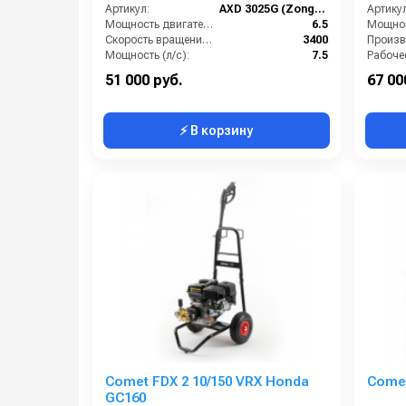
Артикул:
AXD 3025G (Zongshen)
Артикул
Мощность двигателя (лс):
6.5
Мощнос
Скорость вращения вала (об/мин):
3400
Мощность (л/с):
7.5
Производительность (л/ч):
720
51 000 руб.
67 00
⚡ В корзину
Comet FDX 2 10/150 VRX Honda
Comet
GC160