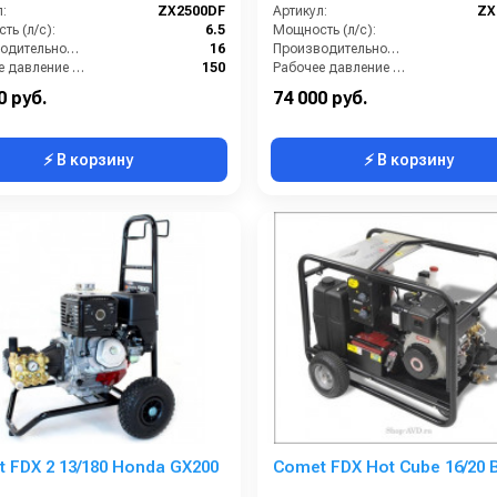
:
ZX2500DF
Артикул:
ZX
ть (л/с):
6.5
Мощность (л/с):
Производительность (л/мин):
16
Производительность (л/мин):
Рабочее давление (бар):
150
Рабочее давление (бар):
Обороты двигателя (об/мин):
3400
Обороты двигателя (об/мин):
0 руб.
74 000 руб.
⚡ В корзину
⚡ В корзину
 FDX 2 13/180 Honda GX200
Comet FDX Hot Cube 16/20 