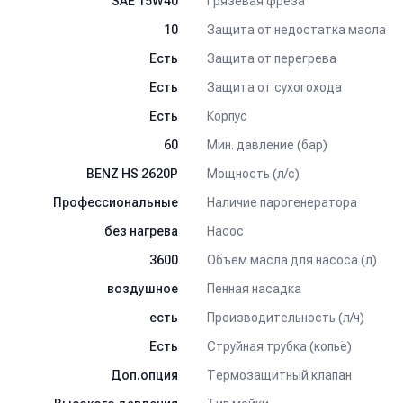
Грязевая фреза
SAE 15W40
Защита от недостатка масла
10
Защита от перегрева
Есть
Защита от сухогохода
Есть
Корпус
Есть
Мин. давление (бар)
60
Мощность (л/с)
BENZ HS 2620P
Наличие парогенератора
Профессиональные
Насос
без нагрева
Объем масла для насоса (л)
3600
Пенная насадка
воздушное
Производительность (л/ч)
есть
Струйная трубка (копьё)
Есть
Термозащитный клапан
Доп.опция