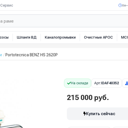
Сервис
пн–
сосы
Шланги ВД
Каналопромывки
Очистные АРОС
МС
и
Portotecnica BENZ HS 2620P
На складе
Арт:
IDAF40352
215 000 руб.
Купить сейчас