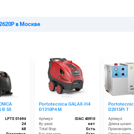
 2620P в Москве
CNICA
Portotecnica GALAX-H4
Portotecni
 B 50
D1310P4 М
D2015Pi T
LPTE 01694
Артикул:
IDAC 40910
Артикул:
24
By-pass:
нет
Длина шланга ВД (
68
Total Stop:
Есть
Производительность (л/ч