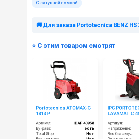
С латунной помпой
🚚 Для заказа Portotecnica BENZ HS
⭐ С этим товаром смотрят
Portotecnica ATOMAX-C
IPC PORTOTE
1813 P
LAVAMATIC 46
Артикул:
IDAF 40958
Артикул:
By-pass:
есть
Напряжение:
Total Stop:
Нет
Вес без аккумуляторов (кг):