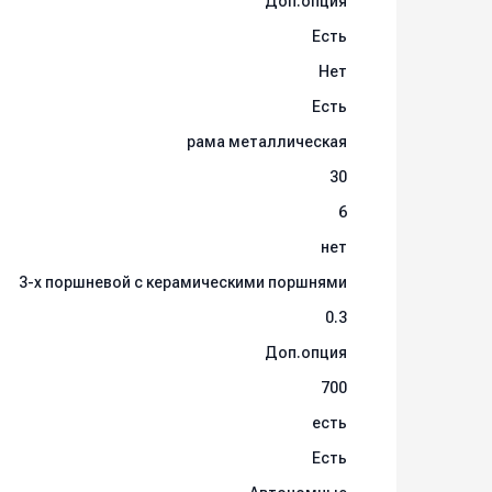
Доп.опция
Есть
Нет
Есть
рама металлическая
30
6
нет
3-х поршневой c керамическими поршнями
0.3
Доп.опция
700
есть
Есть