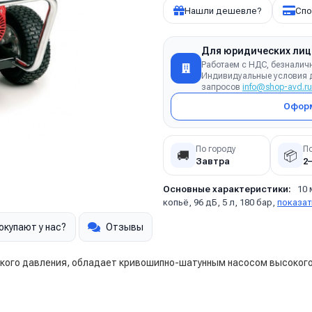
Нашли дешевле?
Спо
Для юридических лиц
Работаем с НДС, безналич
Индивидуальные условия д
запросов
info@shop-avd.ru
Оформ
По городу
П
🚚
📦
Завтра
2
Основные характеристики:
10 
копьё, 96 дБ, 5 л, 180 бар,
показат
окупают у нас?
Отзывы
кого давления, обладает кривошипно-шатунным насосом высокого 