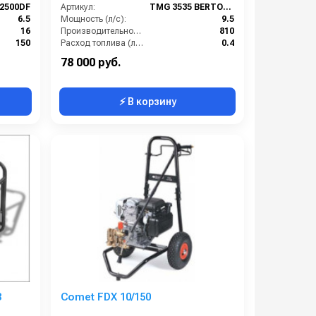
2500DF
Артикул:
TMG 3535 BERTOLINI moto
6.5
Мощность (л/с):
9.5
16
Производительность (л/ч):
810
150
Расход топлива (л/ч):
0.4
3400
Объём топливного бака (л):
6.5
78 000 руб.
⚡ В корзину
B
Comet FDX 10/150