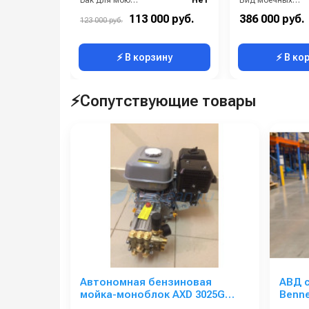
Бак для моющих средств:
Нет
Вид моечных щеток:
Бренд:
IPC Portotecnica
Время работы от аккумуляторов (ч):
113 000 руб.
386 000 руб.
123 000 руб.
Грязевая фреза:
Доп.опция
Габариты:
⚡ В корзину
⚡ В ко
⚡Сопутствующие товары
Автономная бензиновая
АВД 
мойка-моноблок AXD 3025G
Benne
(Zongshen)
старт