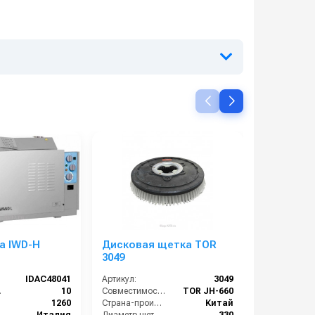
ca IWD-H
Дисковая щетка TOR
R+M Пист
3049
струйная
+ форсун
IDAC48041
Артикул:
3049
Артикул:
м):
10
Совместимость:
TOR JH-660
):
1260
Страна-производитель:
Китай