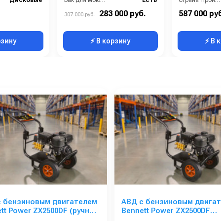
Дисковые
Бак для моющих средств:
Есть
Страна-производитель:
3
Бренд:
IPC Portotecnica
Тип автомойки:
283 000 руб.
587 000 ру
307 000 руб.
855х580х1220 мм
Длина шланга ВД (м):
10
Электропитание:
рзину
⚡ В корзину
⚡ В 
с бензиновым двигателем
АВД с бензиновым двига
tt Power ZX2500DF (ручной
Bennett Power ZX2500DF
ер)
(электрический стартер)