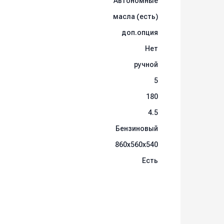
Автономные
масла (есть)
доп.опция
Нет
ручной
5
180
4.5
Бензиновый
860x560x540
Есть