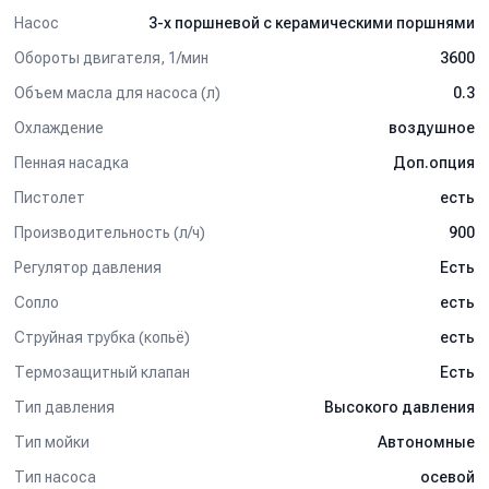
Насос
3-х поршневой c керамическими поршнями
Обороты двигателя, 1/мин
3600
Объем масла для насоса (л)
0.3
Охлаждение
воздушное
Пенная насадка
Доп.опция
Пистолет
есть
Производительность (л/ч)
900
Регулятор давления
Есть
Сопло
есть
Струйная трубка (копьё)
есть
Термозащитный клапан
Есть
Тип давления
Высокого давления
Тип мойки
Автономные
Тип насоса
осевой