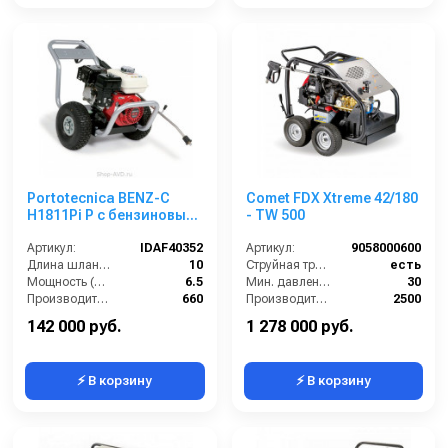
Portotecnica BENZ-C
Comet FDX Xtreme 42/180
H1811Pi P с бензиновым
- TW 500
двигателем
Артикул:
IDAF40352
Артикул:
9058000600
Длина шланга ВД (м):
10
Струйная трубка (копьё):
есть
Мощность (л/с):
6.5
Мин. давление (бар):
30
Производительность (л/ч):
660
Производительность (л/ч):
2500
Мощность (кВт/лс):
4.8 / 6.5
Рабочее давление (бар):
180
142 000 руб.
1 278 000 руб.
⚡ В корзину
⚡ В корзину