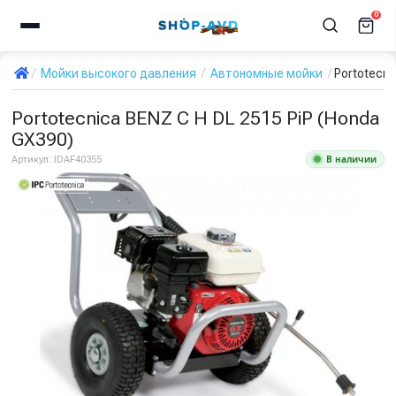
0
Мойки высокого давления
Автономные мойки
Portotecni
Portotecnica BENZ C H DL 2515 PiP (Honda
GX390)
В наличии
Артикул:
IDAF40355