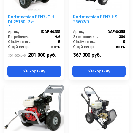
Portotecnica BENZ-C H
Portotecnica BENZ HS
DL2515Pi P с
3860P/DL
бензиновым
двигателем
Артикул:
IDAF 40355
Артикул:
IDAF40355
Потребляемая мощность (Вт):
9.6
Электропитание (В):
380
Объём топливного бака (л):
5
Объём топливного бака (л):
5
Струйная трубка (копьё):
есть
Струйная трубка (копьё):
есть
Уровень шума (дБ):
86
Уровень шума (дБ):
86
281 000 руб.
367 000 руб.
304 000 руб.
⚡ В корзину
⚡ В корзину