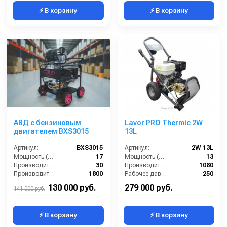
⚡ В корзину
⚡ В корзину
АВД с бензиновым
Lavor PRO Thermic 2W
двигателем BXS3015
13L
Артикул:
BXS3015
Артикул:
2W 13L
Мощность (л/с):
17
Мощность (л/с):
13
Производительность (л/мин):
30
Производительность (л/ч):
1080
Производительность (л/ч):
1800
Рабочее давление (бар):
250
Рабочее давление (бар):
150
Мощность (кВт):
9.5
130 000 руб.
279 000 руб.
141 000 руб.
⚡ В корзину
⚡ В корзину