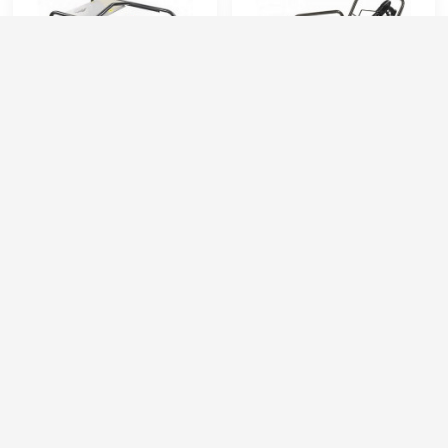
Comet FDX Hot Cube
Comet FDX 4 16/250
16/200 B (GX 390 + FW2)
Honda GX 390
Артикул:
9058050200
Артикул:
9020012000
Струйная трубка (копьё):
есть
Рабочее давление (бар):
250
Макс. температура горячей воды (°C):
140
Электропитание (В):
380
Производительность (л/ч):
1000
Объём топливного бака (л):
20
Объём топливного бака (л):
30
Производительность (л/ч):
1000
1 254 000 руб.
249 000 руб.
⚡ В корзину
⚡ В корзину