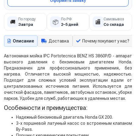
Оформить заявку
По городу
По РФ
Самовывоз
🚚
📦
🏬
Завтра
2–5 дней
Со склада
Описание
Доставка
Почему покупают у нас?
Автономная мойка IPC Portotecnica BENZ HS 3860P/D - аппарат
высокого давления с бензиновым двигателем Honda.
Предназначен для профессионального применения, без
нагрева. Отличается высокой мощностью, надежностью.
Подходит для сложных условий эксплуатации вдали от
централизованных источников питания. Используется для
очисткой фасадов, памятников, автобусных остановок, уборке
парков. Удобен для служб, работающих в удаленных местах.
Особенности и преимущества:
Надежный бензиновый двигатель Honda GX 200.
3-х поршневой латунный насос со встроенным клапаном
By-Pass.
Поршни с керамическим покрытием.