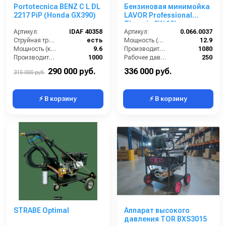
Portotecnica BENZ C L DL
Бензиновая минимойка
2217 PiP (Honda GX390)
LAVOR Professional
Thermic 2W 13L
Артикул:
IDAF 40358
Артикул:
0.066.0037
Струйная трубка (копьё):
есть
Мощность (л/с):
12.9
Мощность (кВт):
9.6
Производительность (л/ч):
1080
Производительность (л/ч):
1000
Рабочее давление (бар):
250
Уровень шума (дБ):
86
Мощность (кВт):
9.5
290 000 руб.
336 000 руб.
315 000 руб.
⚡ В корзину
⚡ В корзину
STRABE Optimal
Аппарат высокого
давления TOR BXS3015