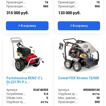
Производительность (л/мин):
16
Производительность (л/мин):
15
Производительность (л/ч):
960
Производительность (л/ч):
900
Рабочее давление (бар):
500
Напряжение (В):
380
315 000 руб.
133 000 руб.
⚡ В корзину
⚡ В корзину
Portotecnica BENZ-C L
Comet FDX Xtreme 15/500
DL2217Pi P с
бензиновым
двигателем
Артикул:
IDAF40358
Артикул:
9058000100
Потребляемая мощность (Вт):
9.6
Струйная трубка (копьё):
есть
Объём топливного бака (л):
5
Мин. давление (бар):
30
Струйная трубка (копьё):
есть
Производительность (л/ч):
900
Уровень шума (дБ):
86
Мощность двигателя (лс):
24