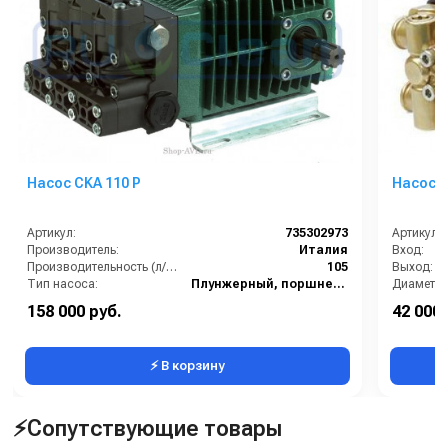
Насос CKA 110 P
Насос W
Артикул:
735302973
Артикул:
Производитель:
Италия
Вход:
Производительность (л/мин):
105
Выход:
Тип насоса:
Плунжерный, поршневой
Диаметр 
Вес, кг:
33
158 000 руб.
42 000 
Давление (бар):
70
⚡ В корзину
⚡Сопутствующие товары