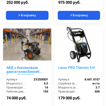
252 000 руб.
975 000 руб.
⚡ В корзину
⚡ В корзину
АВД с бензиновым
Lavor PRO Thermic 5 H
двигателем Bennett
Power ZX2500DF
(электрический
Артикул:
ZX2500DF
Артикул:
8.601.0107
стартер)
Мощность (л/с):
6.5
Струйная трубка (копьё):
есть
Производительность (л/мин):
16
Мощность (кВт):
3.7
Рабочее давление (бар):
150
Производительность (л/ч):
600
Обороты двигателя (об/мин):
3400
Уровень шума (дБ):
96
74 000 руб.
179 000 руб.