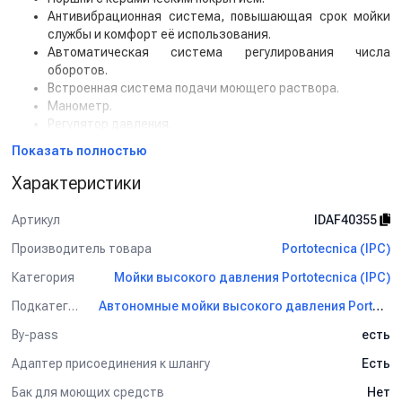
Антивибрационная система, повышающая срок мойки
службы и комфорт её использования.
Автоматическая система регулирования числа
оборотов.
Встроенная система подачи моющего раствора.
Манометр.
Регулятор давления.
Прочная стальная рама.
Показать полностью
Большие пневматические колеса.
Характеристики
Комплектация:
Барабан для сматывания шланга: нет
Артикул
IDAF40355
Шланг высокого давления (м): 10
Производитель товара
Portotecnica (IPC)
Пистолет: есть
Струйная трубка (копьё): есть
Категория
Мойки высокого давления Portotecnica (IPC)
Фильтр тонкой очистки: доп.опция
Грязевая фреза: дол.опция
Подкатегория
Автономные мойки высокого давления Portotecnica (IPC)
Форсунка: есть (высокого давления)
By-pass
есть
Пенная насадка: доп. опция
Адаптер присоединения к шлангу: есть
Адаптер присоединения к шлангу
Есть
Бак для моющих средств
Нет