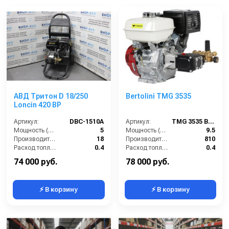
АВД Тритон D 18/250
Bertolini TMG 3535
Loncin 420 BP
Артикул:
DBC-1510A
Артикул:
TMG 3535 BERTOLINI moto
Мощность (л/с):
5
Мощность (л/с):
9.5
Производительность (л/мин):
18
Производительность (л/ч):
810
Расход топлива (л/ч):
0.4
Расход топлива (л/ч):
0.4
Мощность двигателя (кВт):
4.8
Объём топливного бака (л):
6.5
74 000 руб.
78 000 руб.
⚡ В корзину
⚡ В корзину