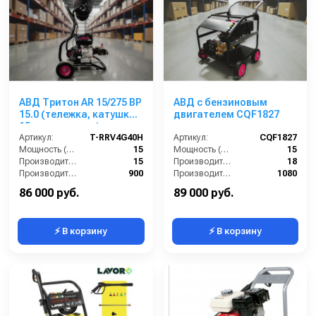
АВД Тритон AR 15/275 ВР
АВД с бензиновым
15.0 (тележка, катушка
двигателем CQF1827
15 м, манометр)
Артикул:
T-RRV4G40H
Артикул:
CQF1827
Мощность (л/с):
15
Мощность (л/с):
15
Производительность (л/мин):
15
Производительность (л/мин):
18
Производительность (л/ч):
900
Производительность (л/ч):
1080
Напряжение (В):
380
Рабочее давление (бар):
275
86 000 руб.
89 000 руб.
⚡ В корзину
⚡ В корзину