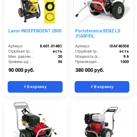
Lavor INDEPENDENT 2800
Portotecnica BENZ LS
3160P/DL
Артикул:
8.601.0148C
Артикул:
IDAF40358
Струйная трубка (копьё):
есть
Струйная трубка (копьё):
есть
Мин. давление (бар):
30
Мощность (кВт):
9.6
Уровень шума (дБ):
96
Производительность (л/ч):
1000
Производительность (л/ч):
700
Уровень шума (дБ):
86
90 000 руб.
380 000 руб.
⚡ В корзину
⚡ В корзину