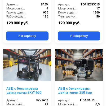
Артикул:
BA5V
Артикул:
TOR BXS3015
Мощность (л/с):
9
Мощность (л/с):
17
Производительность (л/ч):
900
Поток воды (л/час):
1800
Рабочее давление (бар):
190
Температура (°C):
50
Обороты двигателя (об/мин):
1450
Рабочее давление (бар):
150
129 000 руб.
129 000 руб.
⚡ В корзину
⚡ В корзину
АВД с бензиновым
АВД с бензиновым
двигателем BXV1650
двигателем 250 Бар
Артикул:
BXV1650
Артикул:
T-DANAU3WZ-1509A
Мощность (л/с):
22
Мощность (л/с):
6,5