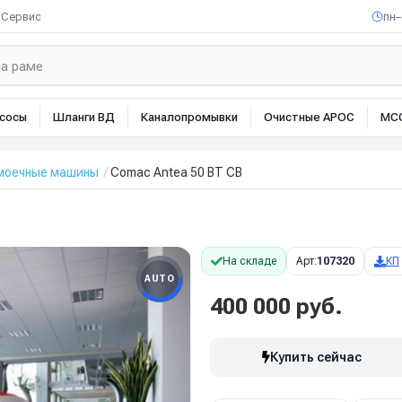
Сервис
пн–
сосы
Шланги ВД
Каналопромывки
Очистные АРОС
МС
омоечные машины
Comac Antea 50 BT CB
На складе
Арт:
107320
КП
AUTO
400 000 руб.
Купить сейчас