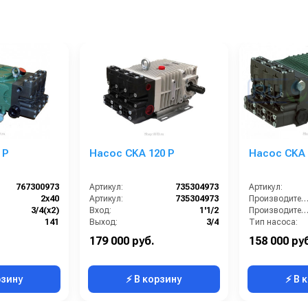
 Р
Насос CKA 120 Р
Насос CKA 
767300973
Артикул:
735304973
Артикул:
2x40
Артикул:
735304973
Производитель
3/4(х2)
Вход:
1'1/2
Производительность (л/мин
141
Выход:
3/4
Тип насоса:
39
Производитель:
Bertolini
Вес, кг:
179 000 руб.
158 000 ру
Италия
Серия помпы:
CKA
Давление (ба
рзину
⚡ В корзину
⚡ В 