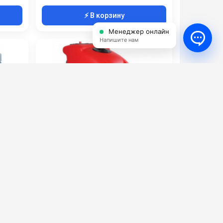
⚡ В корзину
Менеджер онлайн
Напишите нам
660
Portotecnica LAVAMATIC 100 BT
м.)
70
2035
Артикул:
LPTB 01552
660
Потребляемая мощность (кВт):
1.95
4000
Объём бака для чистой воды (л):
100
320
Ёмкость аккумуляторов (Ач):
320
Китай
Габариты (ДхШхВ):
1596x744x1075
1 191 000 руб.
1 291 000 руб.