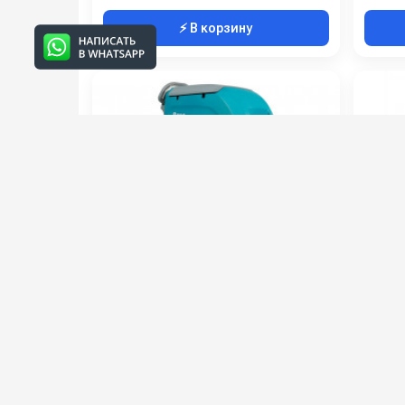
⚡ В корзину
Поломоечная машина
COMA
VinnerMyer S530B-L100
Артикул:
VM5350-L100
Артикул
Аккумулятор АКБ (В/А·ч):
100 Ач С2
Количество аккумуляторов (шт):
1
Ширина всасывающей балки (мм):
780
Производительность по площади (м2/ч):
2100
Электро
375 000 руб.
117 0