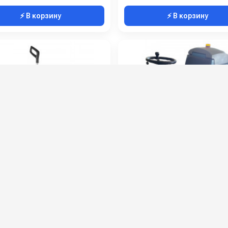
⚡ В корзину
⚡ В корзину
C Igea
Поломоечная машина JH-
(зар. устр + VRLA GEL акку
:
109452
Артикул:
Потребляемая мощность (кВт):
0.24
Рабочая ширина (мм):
Рабочая ширина (мм):
340
Производительность по площади (м2/ч):
Объём бака для чистой воды (л):
1
Масса (кг):
питание (В):
220
Страна-производитель:
00 руб.
284 000 руб.
308 000 руб.