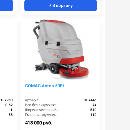
⚡ В корзину
COMAC Antea 50Bt
107980
Артикул:
107448
0.82
Вес без аккумуляторов (кг):
74
1
Ширина чистки щёток (мм):
510
33
Ёмкость аккумуляторов (Ач):
110
400
Габариты (ДхШхВ):
1175х595х995
413 000 руб.