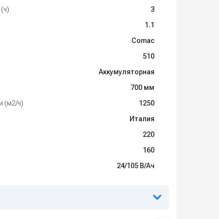
(ч)
3
1.1
Comac
510
Аккумуляторная
700 мм
 (м2/ч)
1250
Италия
220
160
24/105 В/Ач