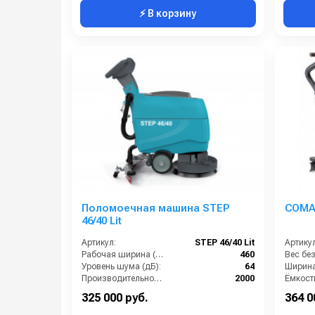
⚡ В корзину
Поломоечная машина STEP
COMA
46/40 Lit
Артикул:
STEP 46/40 Lit
Артикул
Рабочая ширина (мм):
460
Уровень шума (дБ):
64
Производительность по площади (м2/ч):
2000
Габариты (ДхШхВ):
1140х620х1000 мм
325 000 руб.
364 0