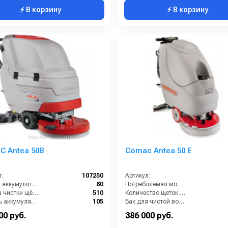
⚡ В корзину
⚡ В корзину
C Antea 50B
Comac Antea 50 E
:
107250
Артикул:
Вес без аккумуляторов (кг):
80
Потребляемая мощность (кВт):
Ширина чистки щёток (мм):
510
Количество щеток (шт):
Ёмкость аккумуляторов (Ач):
105
Бак для чистой воды (л):
Давление прижима щетки (г/см2):
23
Мощность мотора щетки (Вт):
00 руб.
386 000 руб.