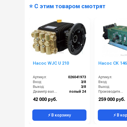
⭐ С этим товаром смотрят
Насос WJC U 210
Насос CK 146
Артикул:
026041973
Артикул:
Вход:
3/8
Вход:
Выход:
3/8
Выход:
Диаметр вала (мм):
полый 24
Производительность (л/мин):
Макс. температура воды (°C):
60
Вес, кг:
42 000 руб.
259 000 руб.
Производительность (л/мин):
2
Страна-производитель:
⚡ В корзину
⚡ В ко