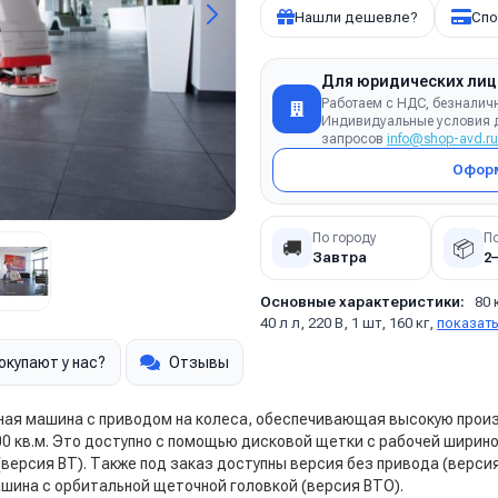
Нашли дешевле?
Спо
Для юридических лиц
Работаем с НДС, безналич
Индивидуальные условия д
запросов
info@shop-avd.ru
Оформ
По городу
П
🚚
📦
Завтра
2
Основные характеристики:
80 
40 л л, 220 В, 1 шт, 160 кг,
показать
окупают у нас?
Отзывы
чная машина с приводом на колеса, обеспечивающая высокую про
200 кв.м. Это доступно с помощью дисковой щетки с рабочей ширино
версия BT). Также под заказ доступны версия без привода (верси
ашина с орбитальной щеточной головкой (версия BTO).