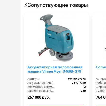
⚡Сопутствующие товары
Аккумуляторная поломоечная
Comet
машина VinnerMyer S460B-G78
Артикул:
VM4640-G78
Артикул
Аккумулятор АКБ (В/А·ч):
78 Ач С20
Количество аккумуляторов (шт):
2
Ширина всасывающей балки (мм):
780
Производительность по площади (м2/ч):
1900
267 000 руб.
764 0