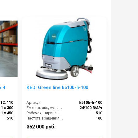
 4
KEDI Green line k510b-li-100
12, 110
Артикул:
k510b-li-100
1 х 300
Ёмкость аккумуляторов (Ач):
24/100 В/А/ч
1 х 450
Рабочая ширина щеток (мм):
510
510
Частота вращения щетки (об/мин):
180
Масса (кг):
150
352 000 руб.