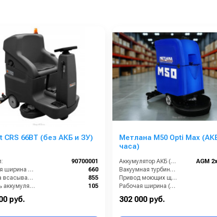
 CRS 66BT (без АКБ и ЗУ)
Метлана М50 Opti Max (АКБ
часа)
:
90700001
Аккумулятор АКБ (В/А·ч):
AGM 2х
Рабочая ширина щеток (мм):
660
Вакуумная турбина (Вт):
Ширина всасывающей балки (мм):
855
Привод моющих щеток (Вт):
Ёмкость аккумуляторов (Ач):
105
Рабочая ширина (мм):
Бак для грязной воды (л):
85
00 руб.
302 000 руб.