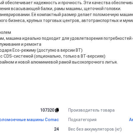
й обеспечивает надежность и прочность. Эти качества обеспечи
ления всасывающей балки, рамы машины, щеточной головки.
маневрировании. Её компактный размер делает поломоечную машин
ного бизнеса, крупных торговых центров, автотранспортных и мун
тролем
м, машина идеально подходит для удовлетворения потребностей 
служивания и ремонта
годаря Eco-режиму (доступно в версии BT)
с CDS-системой (опционально, только в BT-версиях)
зайном и новой алюминиевой рамой высокопрочного литья.
Производитель товара
107320
Подкатегория
оломоечные машины Comac
А
Вес без аккумуляторов (кг)
24