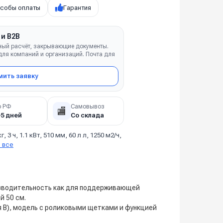
собы оплаты
Гарантия
 и B2B
ный расчёт, закрывающие документы.
ля компаний и организаций. Почта для
ить заявку
о РФ
Самовывоз
🏬
–5 дней
Со склада
кг, 3 ч, 1.1 кВт, 510 мм, 60 л л, 1250 м2/ч,
 все
изводительность как для поддерживающей
й 50 см.
я B), модель с роликовыми щетками и функцией