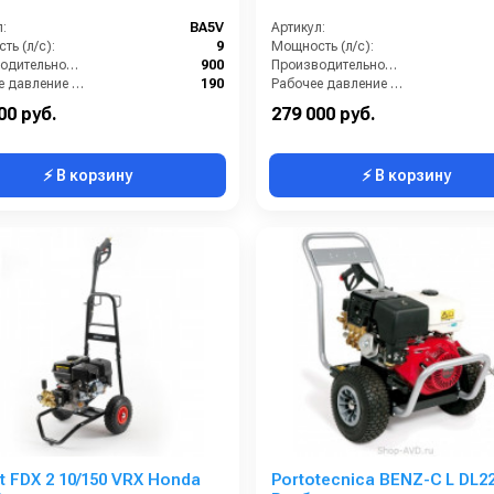
:
BA5V
Артикул:
ть (л/с):
9
Мощность (л/с):
Производительность (л/ч):
900
Производительность (л/ч):
Рабочее давление (бар):
190
Рабочее давление (бар):
Обороты двигателя (об/мин):
1450
Мощность (кВт):
00 руб.
279 000 руб.
⚡ В корзину
⚡ В корзину
 FDX 2 10/150 VRX Honda
Portotecnica BENZ-C L DL22