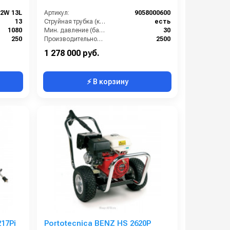
2W 13L
Артикул:
9058000600
13
Струйная трубка (копьё):
есть
1080
Мин. давление (бар):
30
250
Производительность (л/ч):
2500
9.5
Рабочее давление (бар):
180
1 278 000 руб.
⚡ В корзину
17Pi
Portotecnica BENZ HS 2620P