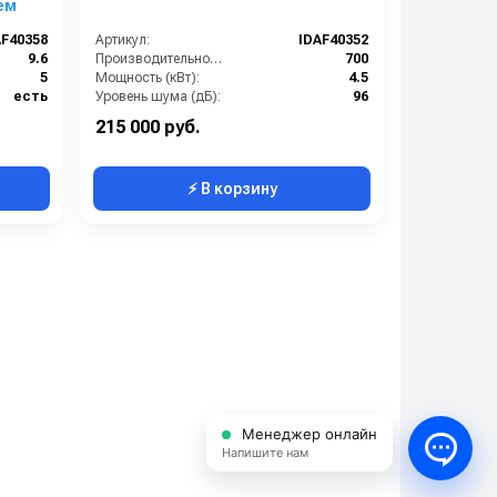
ем
AF40358
Артикул:
IDAF40352
9.6
Производительность (л/ч):
700
5
Мощность (кВт):
4.5
есть
Уровень шума (дБ):
96
86
Объем масла для насоса (л):
0.3
215 000 руб.
⚡ В корзину
Менеджер онлайн
Напишите нам