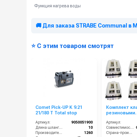
Функция нагрева воды
🚚 Для заказа STRABE Communal в 
⭐ С этим товаром смотрят
Comet Pick-UP K 9.21
Комплект кл
21/180 T Total stop
резиновыми
уплотнениям
Артикул:
9050051900
Артикул:
ZM-5022 ZM-
Длина шланга ВД (м):
10
Совместимость:
Производительность (л/ч):
1260
Страна-производитель: