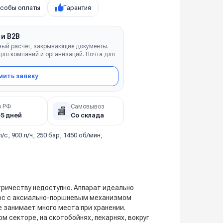
собы оплаты
Гарантия
 и B2B
ный расчёт, закрывающие документы.
ля компаний и организаций. Почта для
ить заявку
о РФ
Самовывоз
🏬
–5 дней
Со склада
л/с, 900 л/ч, 250 бар, 1450 об/мин,
тричеству недоступно. Аппарат идеально
сос с аксиально-поршневым механизмом
е занимает много места при хранении.
 секторе, на скотобойнях, пекарнях, вокруг