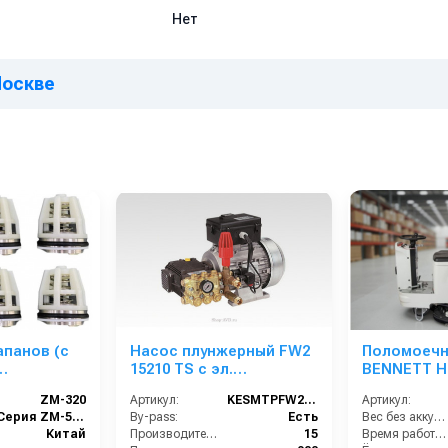
Нет
Москве
апанов (с
Насос плунжерный FW2
Поломоечн
15210 TS с эл.
BENNETT H
и) для АВД
двигателем 380 В 5,5
ZM-320
Артикул:
KESMTPFW2 15/200
Артикул:
320
кВт c электрическим
Серия ZM-5022 (помпа HP-1822)
By-pass:
Есть
Вес без аккумуляторов (кг):
блоком управления
Китай
Производительность (л/мин):
15
Время работы (ч):