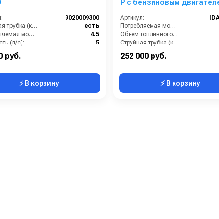
0
P с бензиновым двигател
:
9020009300
Артикул:
ID
Струйная трубка (копьё):
есть
Потребляемая мощность (Вт):
Потребляемая мощность (Вт):
4.5
Объём топливного бака (л):
ть (л/с):
5
Струйная трубка (копьё):
Мин. давление (бар):
30
Уровень шума (дБ):
0 руб.
252 000 руб.
⚡ В корзину
⚡ В корзину