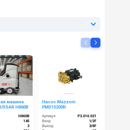
ая машина
Насос Mazzoni
Hawk NLT
USSAR H860B
PMD15200R
H860B
Артикул:
P3.010.021
Артикул:
145
Вход:
1/2F
3
Выход:
3/8F