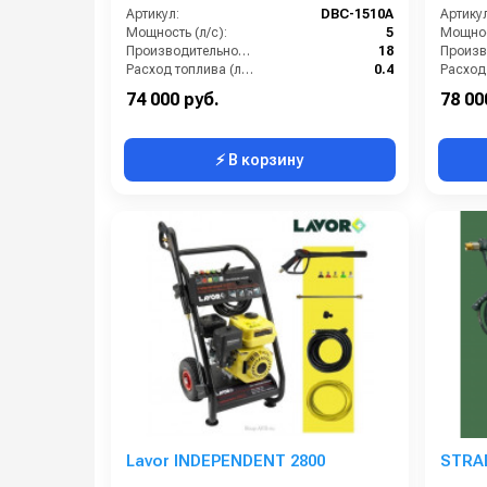
Артикул:
DBC-1510A
Артикул
Мощность (л/с):
5
Мощнос
Производительность (л/мин):
18
Расход топлива (л/ч):
0.4
Мощность двигателя (кВт):
4.8
74 000 руб.
78 00
⚡ В корзину
Lavor INDEPENDENT 2800
STRAB