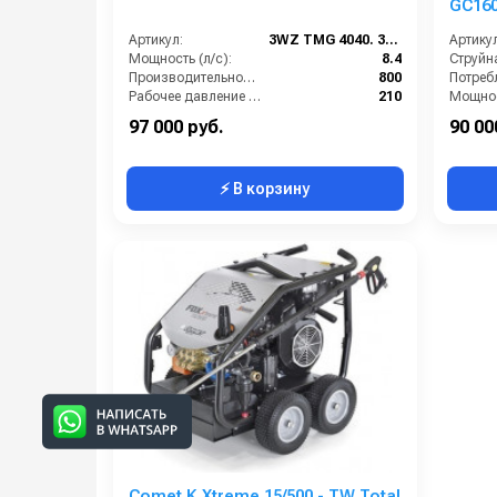
GC16
Артикул:
3WZ TMG 4040. 390 moto
Артикул
Мощность (л/с):
8.4
Производительность (л/ч):
800
Рабочее давление (бар):
210
Мощнос
Мощность (кВт):
6.2
97 000 руб.
90 00
⚡ В корзину
Comet K Xtreme 15/500 - TW Total