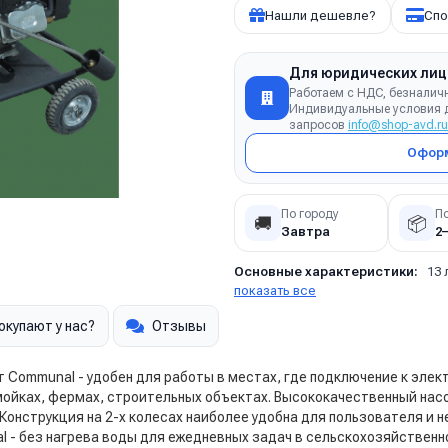
Нашли дешевле?
Спо
Для юридических лиц
Работаем с НДС, безналич
Индивидуальные условия д
запросов
info@shop-avd.ru
Оформ
По городу
П
🚚
📦
Завтра
2
Основные характеристики:
13 
показать все
окупают у нас?
Отзывы
т Communal - удобен для работы в местах, где подключение к элек
мойках, фермах, строительных объектах. Высококачественный на
Конструкция на 2-х колесах наиболее удобна для пользователя и н
- без нагрева воды для ежедневных задач в сельскохозяйственном