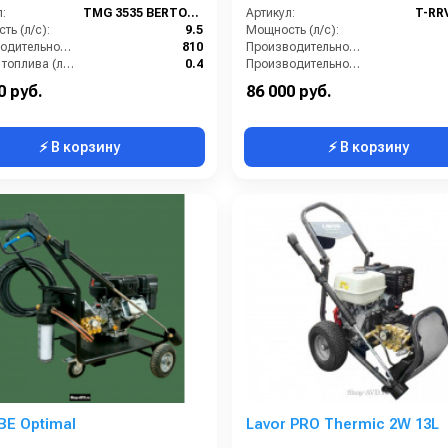
:
TMG 3535 BERTOLINI moto
Артикул:
T-RR
ть (л/с):
9.5
Мощность (л/с):
Производительность (л/ч):
810
Производительность (л/мин):
Расход топлива (л/ч):
0.4
Производительность (л/ч):
Объём топливного бака (л):
6.5
Напряжение (В):
0 руб.
86 000 руб.
⚡ В корзину
⚡ В корзину
E Optimal
Lavor PRO Thermic 2W 13L