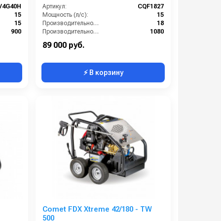
V4G40H
Артикул:
CQF1827
15
Мощность (л/с):
15
15
Производительность (л/мин):
18
900
Производительность (л/ч):
1080
380
Рабочее давление (бар):
275
89 000 руб.
⚡ В корзину
Comet FDX Xtreme 42/180 - TW
500