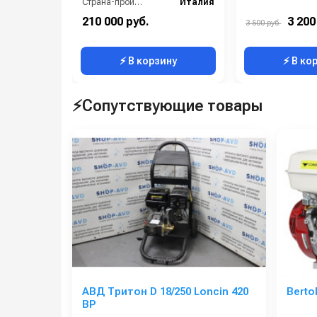
Страна-производитель:
Италия
Рабочее давление (бар):
180
210 000 руб.
3 200
3 500 руб.
Мощность (кВт):
7.5
⚡ В корзину
⚡ В ко
⚡Сопутствующие товары
АВД Тритон D 18/250 Loncin 420
Berto
BP