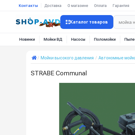
Контакты
Доставка
О магазине
Оплата
Гарантия
Каталог товаров
Новинки
Мойки ВД
Насосы
Поломойки
Пыле
Мойки высокого давления
Автономные мойк
STRABE Communal