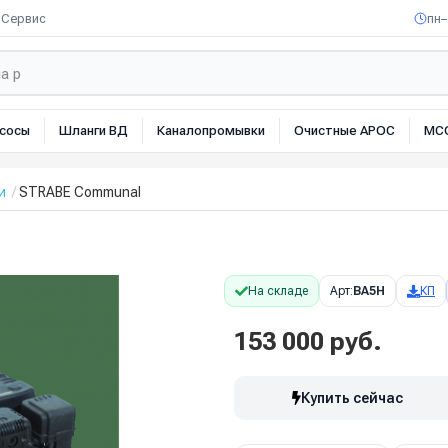
Сервис
пн–
сосы
Шланги ВД
Каналопромывки
Очистные АРОС
МС
и
STRABE Communal
На складе
Арт:
BA5H
КП
153 000 руб.
Купить сейчас