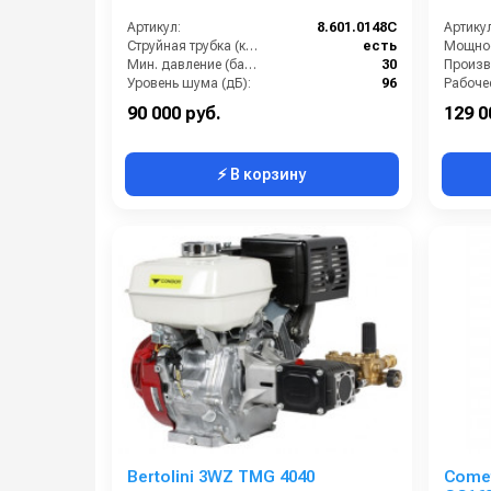
Артикул:
8.601.0148C
Артикул
Струйная трубка (копьё):
есть
Мощнос
Мин. давление (бар):
30
Уровень шума (дБ):
96
Производительность (л/ч):
700
90 000 руб.
129 0
⚡ В корзину
Bertolini 3WZ TMG 4040
Comet