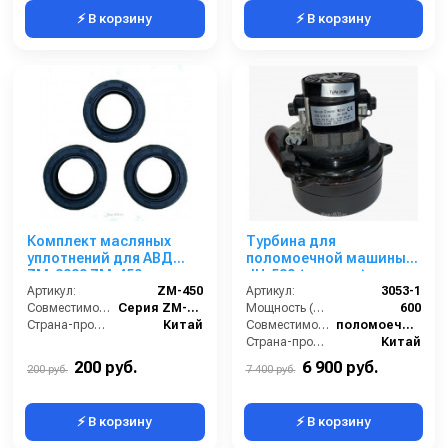
⚡ В корзину
⚡ В корзину
Комплект масляных
Турбина для
уплотнений для АВД
поломоечной машины
ZM-3020 ZM-450
JH-530 (сетевая)
Артикул:
ZM-450
Артикул:
3053-1
Совместимость:
Серия ZM-3020 (помпа ZM-2015)
Мощность (Вт):
600
Страна-производитель:
Китай
Совместимость:
поломоечная машина JH-530
Страна-производитель:
Китай
200 руб.
6 900 руб.
200 руб.
7 400 руб.
⚡ В корзину
⚡ В корзину