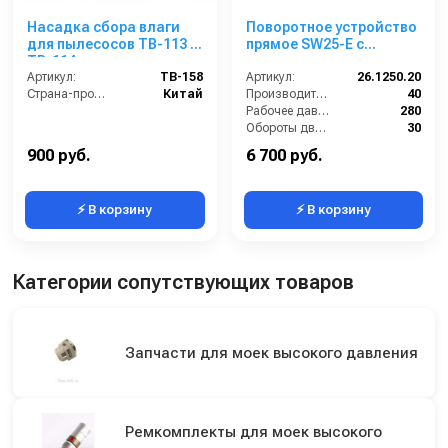
Насадка сбора влаги
Поворотное устройство
для пылесосов TB-113 и
прямое SW25-E с
TB-114
подшипником из нерж.
Артикул:
TB-158
стали для консоли
Артикул:
26.1250.20
Страна-производитель:
Китай
(нерж); 1/4ш-1/4г
Производительность (л/мин):
40
Рабочее давление (бар):
280
Обороты двигателя (об/мин):
30
Вход:
1/4 наружняя резьба
900 руб.
6 700 руб.
⚡ В корзину
⚡ В корзину
Категории сопутствующих товаров
Запчасти для моек высокого давления
Ремкомплекты для моек высокого