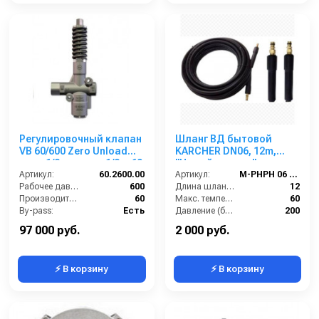
Регулировочный клапан
Шланг ВД бытовой
VB 60/600 Zero Unload
KARCHER DN06, 12m,
вход 1/2 г, выход 1/2 г. 60
"Новый штуцер",
л/мин 600 бар нерж.
Артикул:
60.2600.00
штуцер-штуцер без
Артикул:
M-PHPH 06 NN-12
Рабочее давление (бар):
600
подшипника, 60 °C,
Длина шланга (м):
12
Производительность (л/мин):
60
200bar,
Макс. температура воды (°C):
60
By-pass:
Есть
штуцер8,8:штуцер8,8
Давление (бар):
200
Вход:
1/2 внутренняя резьба
Страна-производитель:
Италия
97 000 руб.
2 000 руб.
⚡ В корзину
⚡ В корзину