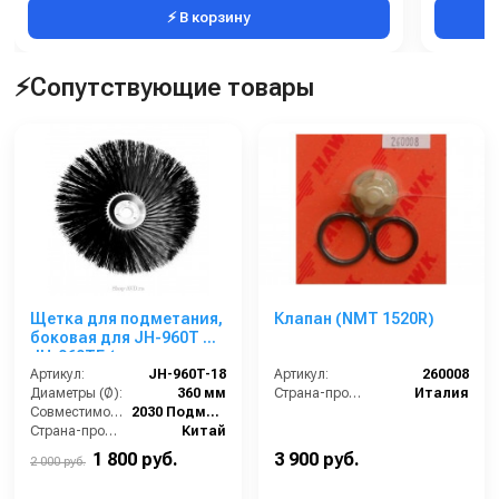
⚡ В корзину
⚡Сопутствующие товары
Щетка для подметания,
Клапан (NMT 1520R)
боковая для JH-960T и
JH-960TF (щетина
вправо) JH-960T-18
Артикул:
JH-960T-18
Артикул:
260008
Диаметры (Ø):
360 мм
Страна-производитель:
Италия
Совместимость:
2030 Подметальная машина TOR JH-960T, 2055 Подметальная машина TOR JH-960TF с системой фильтрации
Страна-производитель:
Китай
1 800 руб.
3 900 руб.
2 000 руб.