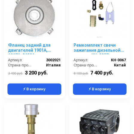
Фланец задний для
Ремкомплект свечи
двигателей 1901A,
зажигания дизельной
1917A, 2609A
горелки KH-0057
(алюминий)
Артикул:
3002021
Артикул:
KH-0067
Страна-производитель:
Италия
Страна-производитель:
Китай
3 200 руб.
7 400 руб.
3 400 руб.
8 100 руб.
⚡ В корзину
⚡ В корзину