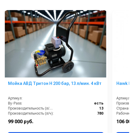
Мойка АВД Тритон H 200 бар, 13 л/мин. 4 кВт
Hawk FS
Артикул:
Артикул:
By-Pass:
есть
Производи
Производительность (л/мин):
13
Страна-п
Производительность (л/ч):
780
Рабочее д
Страна-производитель:
Россия
Мощность
99 000 руб.
106 000
Рабочее давление (бар):
200
Электропи