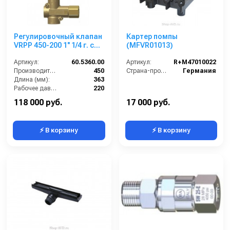
Регулировочный клапан
Картер помпы
VRPP 450-200 1'' 1/4 г. c
(MFVR01013)
воздушным
управлением 1/4 г. 450 л/
Артикул:
60.5360.00
Артикул:
R+M47010022
мин 220 бар
Производительность (л/мин):
450
Страна-производитель:
Германия
Длина (мм):
363
Рабочее давление (бар):
220
By-pass:
Есть
118 000 руб.
17 000 руб.
⚡ В корзину
⚡ В корзину