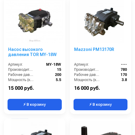
Насос высокого
Mazzoni PM13170R
давления TOR MY-18W
Артикул:
MY-18W
Артикул:
----
Производительность (л/мин):
15
Производительность (л/ч):
780
Рабочее давление (бар):
200
Рабочее давление (бар):
170
Мощность (кВт):
5.5
Мощность (кВт):
3.8
Масса (кг):
10
Масса (кг):
7.2
15 000 руб.
16 000 руб.
⚡ В корзину
⚡ В корзину