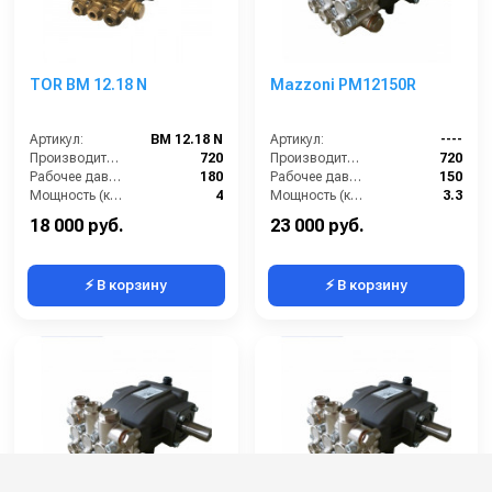
TOR BM 12.18 N
Mazzoni PM12150R
Артикул:
BM 12.18 N
Артикул:
----
Производительность (л/ч):
720
Производительность (л/ч):
720
Рабочее давление (бар):
180
Рабочее давление (бар):
150
Мощность (кВт):
4
Мощность (кВт):
3.3
Электропитание (В):
380
Масса (кг):
7.2
18 000 руб.
23 000 руб.
⚡ В корзину
⚡ В корзину