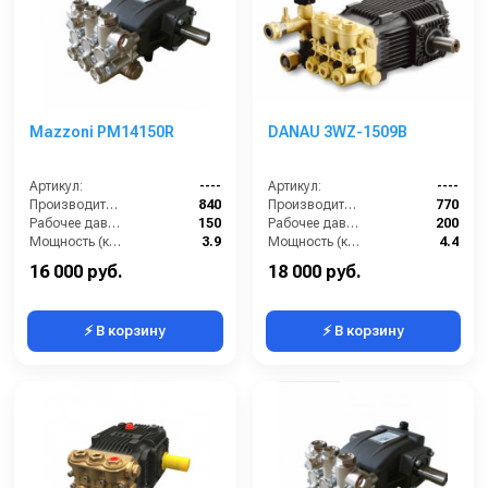
Mazzoni PM14150R
DANAU 3WZ-1509B
Артикул:
----
Артикул:
----
Производительность (л/ч):
840
Производительность (л/ч):
770
Рабочее давление (бар):
150
Рабочее давление (бар):
200
Мощность (кВт):
3.9
Мощность (кВт):
4.4
Масса (кг):
7.2
Масса (кг):
7.2
16 000 руб.
18 000 руб.
⚡ В корзину
⚡ В корзину