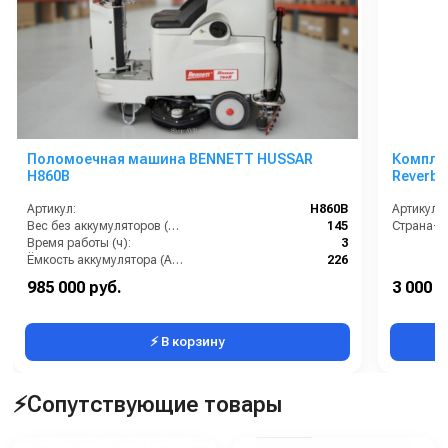
Поломоечная машина BENNETT HUSSAR
Компле
H860B
Reverbe
Артикул:
H860B
Артикул:
Вес без аккумуляторов (кг):
145
Страна-п
Время работы (ч):
3
Ёмкость аккумулятора (Ач):
226
Максимальный расход воздуха, куб.м/мин:
10
985 000 руб.
3 000 р
Мощность мотора щеток:
2 х 550
⚡ В корзину
⚡Сопутствующие товары