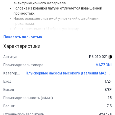
антифрикционного материала.
Головка из кованой латуни отличается повышенной
прочностью.
Насос оснащён системой уплотнений с двойными
прокалками.
Уплотнения имеют U-образную форму.
Области использования:
Показать полностью
Оборудование отличается высоким качеством изготовления,
Характеристики
надежностью и простотой в обслуживании, что делает его
оптимальным для применения в автомоечном бизнесе.
Артикул
P3.010.021
Данный товар доступен для сборки «под ключ».
Производитель товара
MAZZONI
Категория
Плунжерные насосы высокого давления MAZZONI
Вход
1/2F
Выход
3/8F
Производительность (л/мин)
15
Вес, кг
7.5
Страна-производитель
Италия