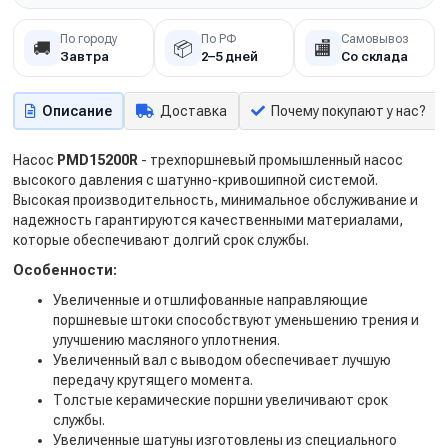
По городу
По РФ
Самовывоз
🚚
📦
🏬
Завтра
2–5 дней
Со склада
Описание
Доставка
Почему покупают у нас?
Насос
PMD15200R
- трехпоршневый промышленный насос
высокого давления с шатунно-кривошипной системой.
Высокая производительность, минимальное обслуживание и
надежность гарантируются качественными материалами,
которые обеспечивают долгий срок службы.
Особенности:
Увеличенные и отшлифованные направляющие
поршневые штоки способствуют уменьшению трения и
улучшению масляного уплотнения.
Увеличенный вал с выводом обеспечивает лучшую
передачу крутящего момента.
Толстые керамические поршни увеличивают срок
службы.
Увеличенные шатуны изготовлены из специального