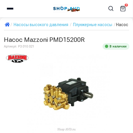
0
Насосы высокого давления
Плунжерные насосы
Насос M
Насос Mazzoni PMD15200R
В наличии
Артикул:
P3.010.021