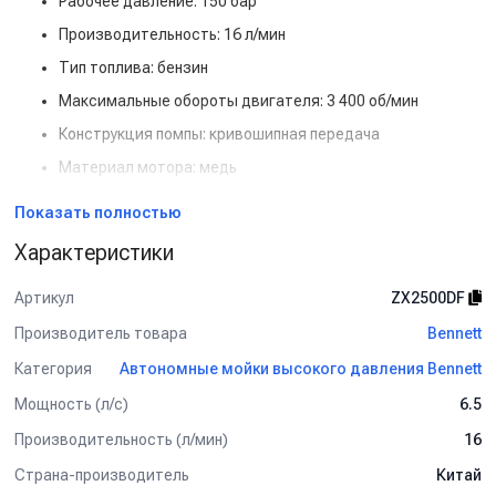
Рабочее давление: 150 бар
Производительность: 16 л/мин
Тип топлива: бензин
Максимальные обороты двигателя: 3 400 об/мин
Конструкция помпы: кривошипная передача
Материал мотора: медь
Материал помпы: латунь
Показать полностью
Особенности и преимущества:
Характеристики
Латунная помпа с кривошипной передачей
Мотор с медной обмоткой
Артикул
ZX2500DF
Компактная и устойчивая конструкция
Производитель товара
Bennett
Высокая надёжность и долговечность
Категория
Автономные мойки высокого давления Bennett
Для детальной консультации и подбора оборудования
Мощность (л/с)
6.5
обращайтесь к нашим менеджерам.
Производительность (л/мин)
16
Страна-производитель
Китай