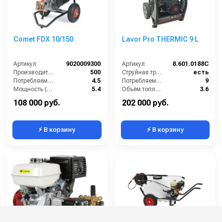
Comet FDX 10/150
Lavor Pro THERMIC 9 L
Артикул:
9020009300
Артикул:
8.601.0188C
Производительность (л/ч):
500
Струйная трубка (копьё):
есть
Потребляемая мощность (Вт):
4.5
Потребляемая мощность (Вт):
9
Мощность (л/с):
5.4
Объём топливного бака (л):
3.6
Мощность двигателя (лс):
5
Мощность (л/с):
9
108 000 руб.
202 000 руб.
⚡ В корзину
⚡ В корзину