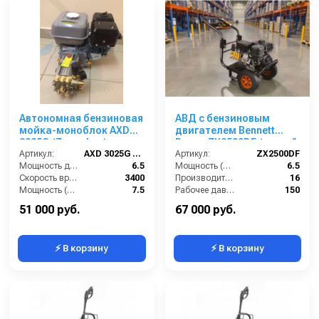
Автономная бензиновая
АВД с бензиновым
мойка-моноблок AXD
двигателем Bennett
3025G (Zongshen)
Power ZX2500DF (ручной
Артикул:
AXD 3025G (Zongshen)
стартер)
Артикул:
ZX2500DF
Мощность двигателя (лс):
6.5
Мощность (л/с):
6.5
Скорость вращения вала (об/мин):
3400
Производительность (л/мин):
16
Мощность (л/с):
7.5
Рабочее давление (бар):
150
Производительность (л/ч):
720
Обороты двигателя (об/мин):
3400
51 000 руб.
67 000 руб.
⚡ В корзину
⚡ В корзину