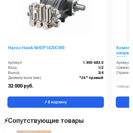
Насос Hawk NHDP1420CWR
Комплек
направл
0110
Артикул:
1.905-683.0
Артикул:
Вход:
1/2
Совмести
Выход:
3/4
Страна-п
Диаметр вала (мм):
"24 " правый
Объем масла для насоса:
0.4 л.
32 000 руб.
1 500 руб.
Производительность (л/мин):
14
⚡ В корзину
⚡Сопутствующие товары