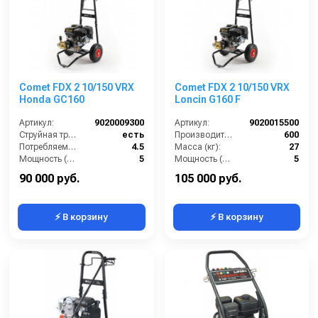
Comet FDX 2 10/150 VRX
Comet FDX 2 10/150 VRX
Honda GC160
Loncin G160 F
Артикул:
9020009300
Артикул:
9020015500
Струйная трубка (копьё):
есть
Производительность (л/ч):
600
Потребляемая мощность (Вт):
4.5
Масса (кг):
27
Мощность (л/с):
5
Мощность (л/с):
5
Мин. давление (бар):
30
Струйная трубка (копьё):
есть
90 000 руб.
105 000 руб.
⚡ В корзину
⚡ В корзину