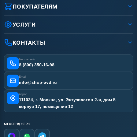
Реквизиты ООО «Шоп АВД»
ПОКУПАТЕЛЯМ
Защита данных клиента
Как заказать?
Условия соглашения
Оплата
УСЛУГИ
Вакансии
Доставка
Услуги
Рассрочка
Гарантия
Аренда АВД
КОНТАКТЫ
Статьи
Лизинг
Ремонт АВД
Получить скидку
Сертификаты
Бесплатный
Наши работы
8 (800) 350-16-98
Отзывы наших клиентов
Email
Карта сайта
info@shop-avd.ru
Адрес
111024, г. Москва, ул. Энтузиастов 2-я, дом 5
корпус 17, помещение 12
МЕССЕНДЖЕРЫ