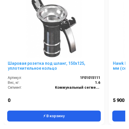
Шаровая розетка под шланг, 150х125,
Hawk Ко
уплотнительное кольцо
мм (сер
Артикул:
1F01015111
Вес, кг:
1.6
Сегмент:
Коммунальный сегмент
0
5 900 р
⚡ В корзину