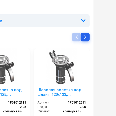
е
озетка под
Шаровая розетка под
Шаровая 
125,
шланг, 120х133,
шланг, 10
льное кольцо
уплотнительное кольцо
уплотнит
1F01012111
Артикул:
1F01012311
Артикул:
2.05
Вес, кг:
2.05
Вес, кг:
Коммунальный сегмент
Сегмент:
Коммунальный сегмент
Сегмент: