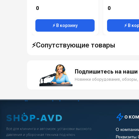
0
0
⚡ В корзину
⚡ В ко
⚡Сопутствующие товары
Подпишитесь на наши 
Новинки оборудования, обзоры, 
О КО
Всё для клининга и автомоек: установки высокого
О компани
давления и уборочная техника под ключ.
Реквизиты