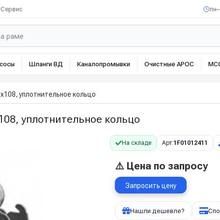
Сервис
пн–
сосы
Шланги ВД
Каналопромывки
Очистные АРОС
МС
х108, уплотнительное кольцо
108, уплотнительное кольцо
На складе
Арт:
1F01012411
⚠️ Цена по запросу
Запросить цену
Нашли дешевле?
Спо