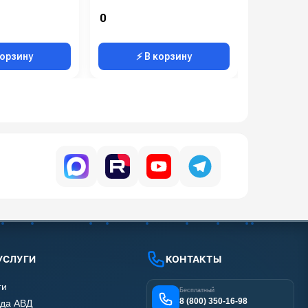
0
0
корзину
⚡ В корзину
⚡ 
УСЛУГИ
КОНТАКТЫ
ги
Бесплатный
8 (800) 350-16-98
да АВД