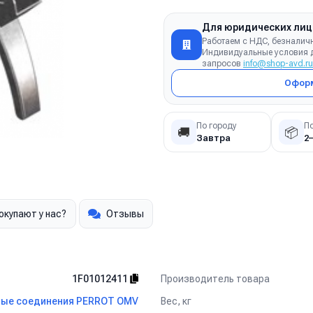
Для юридических лиц
Работаем с НДС, безналич
Индивидуальные условия д
запросов
info@shop-avd.ru
Оформ
По городу
П
🚚
📦
Завтра
2
окупают у нас?
Отзывы
Производитель товара
1F01012411
Вес, кг
ые соединения PERROT OMV