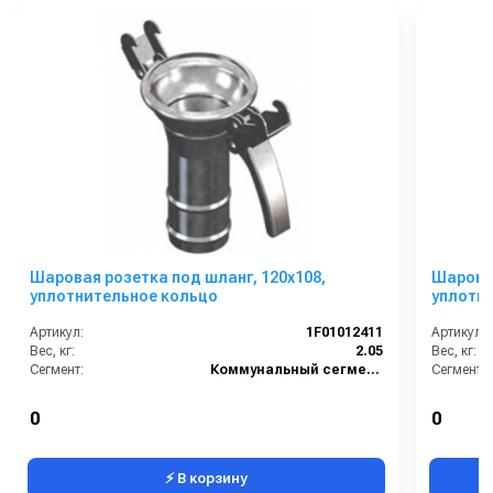
Шаровая розетка под шланг, 120х108,
Шаровая
уплотнительное кольцо
уплотн
Артикул:
1F01012411
Артикул:
Вес, кг:
2.05
Вес, кг:
Сегмент:
Коммунальный сегмент
Сегмент:
0
0
⚡ В корзину