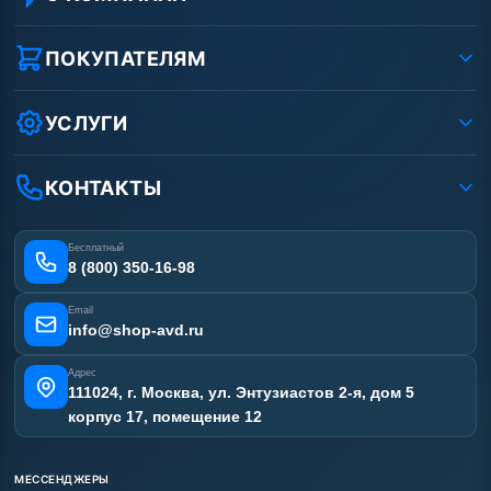
О компании
Реквизиты ООО «Шоп АВД»
ПОКУПАТЕЛЯМ
Защита данных клиента
Как заказать?
Условия соглашения
Оплата
УСЛУГИ
Вакансии
Доставка
Услуги
Рассрочка
Гарантия
Аренда АВД
КОНТАКТЫ
Статьи
Лизинг
Ремонт АВД
Получить скидку
Сертификаты
Бесплатный
Наши работы
8 (800) 350-16-98
Отзывы наших клиентов
Email
Карта сайта
info@shop-avd.ru
Адрес
111024, г. Москва, ул. Энтузиастов 2-я, дом 5
корпус 17, помещение 12
МЕССЕНДЖЕРЫ