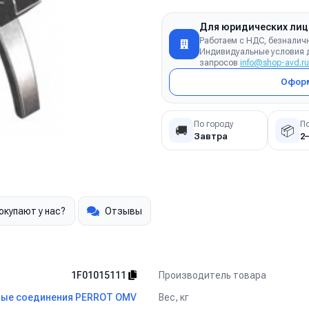
Для юридических лиц
Работаем с НДС, безналич
Индивидуальные условия д
запросов
info@shop-avd.ru
Оформ
По городу
П
🚚
📦
Завтра
2
окупают у нас?
Отзывы
Производитель товара
1F01015111
Вес, кг
ые соединения PERROT OMV