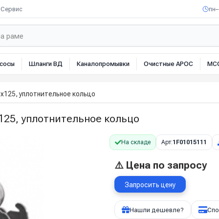
Сервис
пн–
сосы
Шланги ВД
Каналопромывки
Очистные АРОС
МС
х125, уплотнительное кольцо
125, уплотнительное кольцо
На складе
Арт:
1F01015111
⚠️ Цена по запросу
Запросить цену
Нашли дешевле?
Спо