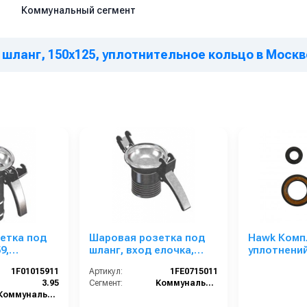
Коммунальный сегмент
 шланг, 150х125, уплотнительное кольцо в Москв
етка под
Шаровая розетка под
Hawk Комп
9,
шланг, вход елочка,
уплотнений
ное кольцо
150х152,
15 мм (сер
1F01015911
Артикул:
1FE0715011
уплотнительное кольцо
бар)
3.95
Сегмент:
Коммунальный сегмент
Коммунальный сегмент