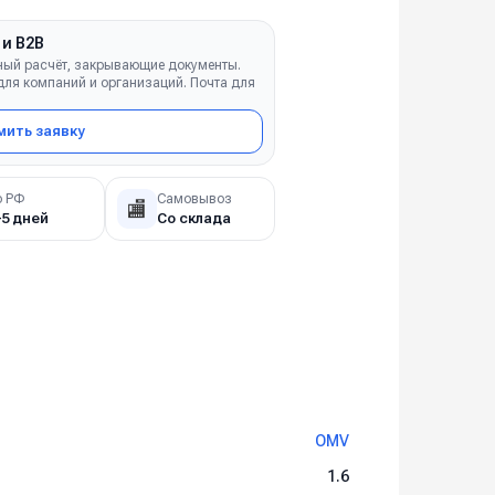
 и B2B
ный расчёт, закрывающие документы.
ля компаний и организаций. Почта для
ить заявку
о РФ
Самовывоз
🏬
–5 дней
Со склада
OMV
1.6