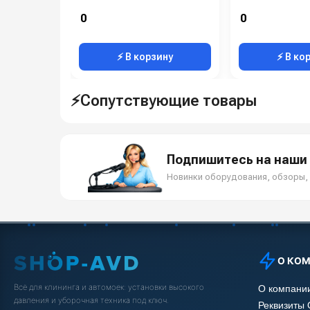
0
0
⚡ В корзину
⚡ В ко
⚡Сопутствующие товары
Подпишитесь на наши 
Новинки оборудования, обзоры, 
О КО
Всё для клининга и автомоек: установки высокого
О компани
давления и уборочная техника под ключ.
Реквизиты