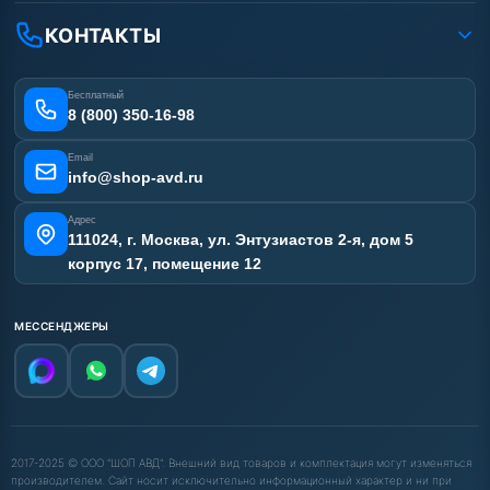
Рассрочка
Гарантия
Аренда АВД
КОНТАКТЫ
Статьи
Лизинг
Ремонт АВД
Получить скидку
Сертификаты
Бесплатный
Наши работы
8 (800) 350-16-98
Отзывы наших клиентов
Email
Карта сайта
info@shop-avd.ru
Адрес
111024, г. Москва, ул. Энтузиастов 2-я, дом 5
корпус 17, помещение 12
МЕССЕНДЖЕРЫ
2017-2025 © ООО "ШОП АВД". Внешний вид товаров и комплектация могут изменяться
производителем. Сайт носит исключительно информационный характер и ни при