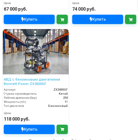
Цена
Цена
67 000 руб.
74 000 руб.
Купить
Купить
АВД с бензиновым двигателем
Bennett Power ZX3600GF
Артикул
ZX3600GF
Страна-производитель
Китай
Рабочее давление (бар)
250
Мощность (л/с)
11
Тип двигателя
Бензиновый
Цена
118 000 руб.
Купить