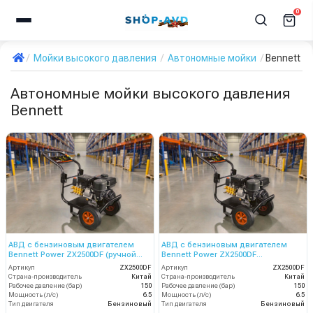
0
Мойки высокого давления
Автономные мойки
Bennett
Автономные мойки высокого давления
Bennett
АВД с бензиновым двигателем
АВД с бензиновым двигателем
Bennett Power ZX2500DF (ручной
Bennett Power ZX2500DF
стартер)
(электрический стартер)
Артикул
ZX2500DF
Артикул
ZX2500DF
Страна-производитель
Китай
Страна-производитель
Китай
Рабочее давление (бар)
150
Рабочее давление (бар)
150
Мощность (л/с)
6.5
Мощность (л/с)
6.5
Тип двигателя
Бензиновый
Тип двигателя
Бензиновый