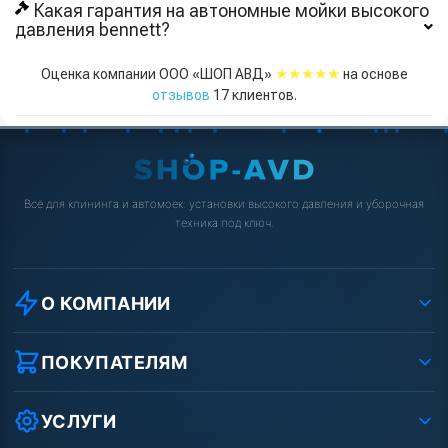
Какая гарантия на автономные мойки высокого
давления bennett?
★★★★★
Оценка компании ООО «ШОП АВД»
на основе
отзывов
17
клиентов.
Всё для клининга и автомоек: установки высокого давления и уборочная
техника под ключ.
О КОМПАНИИ
О компании
Реквизиты ООО «Шоп АВД»
ПОКУПАТЕЛЯМ
Защита данных клиента
Как заказать?
Условия соглашения
Оплата
УСЛУГИ
Вакансии
Доставка
Услуги