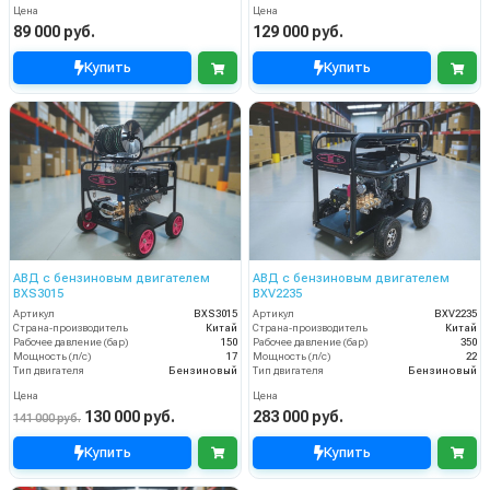
Цена
Цена
89 000 руб.
129 000 руб.
Купить
Купить
АВД с бензиновым двигателем
АВД с бензиновым двигателем
BXS3015
BXV2235
Артикул
BXS3015
Артикул
BXV2235
Страна-производитель
Китай
Страна-производитель
Китай
Рабочее давление (бар)
150
Рабочее давление (бар)
350
Мощность (л/с)
17
Мощность (л/с)
22
Тип двигателя
Бензиновый
Тип двигателя
Бензиновый
Цена
Цена
130 000 руб.
283 000 руб.
141 000 руб.
Купить
Купить