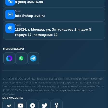
Наши работы
8 (800) 350-16-98
Отзывы наших клиентов
Email
Карта сайта
info@shop-avd.ru
Адрес
111024, г. Москва, ул. Энтузиастов 2-я, дом 5
корпус 17, помещение 12
МЕССЕНДЖЕРЫ
2017-2025 © ООО "ШОП АВД". Внешний вид товаров и комплектация могут изменяться
производителем. Сайт носит исключительно информационный характер и ни при
каких условиях не является публичной офертой, определяемой положениями Статьи
437 (2) ГК РФ. Заполняя формы на сайте, Вы подтверждаете возможность их
обработки.
МЫ В СОЦСЕТЯХ