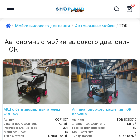
0
Мойки высокого давления
Автономные мойки
TOR
Автономные мойки высокого давления
TOR
АВД с бензиновым двигателем
Аппарат высокого давления TOR
CQF1827
BXS3015
Артикул
CQF1827
Артикул
TOR BXS3015
Страна-производитель
Китай
Страна-производитель
Китай
Рабочее давление (бар)
275
Рабочее давление (бар)
150
Мощность (л/с)
15
Мощность (л/с)
17
Тип двигателя
Бензиновый
Тип двигателя
Бензиновый