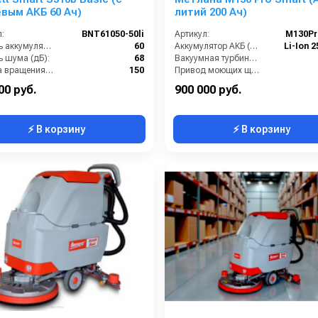
вым АКБ 60 Ач)
литий 200 Ач)
:
BNT61050-50li
Артикул:
М130Pr
Ёмкость аккумуляторов (Ач):
60
Аккумулятор АКБ (В/А·ч):
Li-Ion 2
ь шума (дБ):
68
Вакуумная турбина (Вт):
Частота вращения щетки (об/мин):
150
Привод моющих щеток (Вт):
кг):
160
Привод хода ( Вт):
00 руб.
900 000 руб.
⚡ В корзину
⚡ В корзину