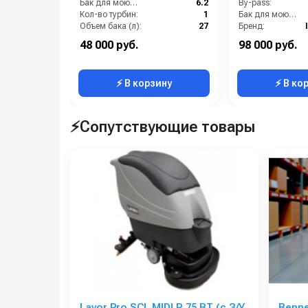
Бак для моющих средств:
6.2
By-pass:
Кол-во турбин:
1
Бак для моющих средств:
Объем бака (л):
27
Бренд:
Расход воздуха (л/сек):
58
Грязевая фреза:
48 000 руб.
98 000 руб.
Расход моющего средства:
0.8
Длина шланга ВД (м):
⚡ В корзину
⚡ В ко
⚡Сопутствующие товары
Lavor Pro SCL MIDI R 75 BT (с З/У
Bennet