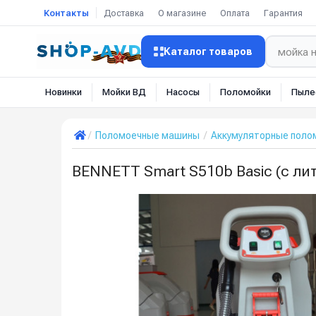
Контакты
Доставка
О магазине
Оплата
Гарантия
Каталог товаров
Новинки
Мойки ВД
Насосы
Поломойки
Пыле
Поломоечные машины
Аккумуляторные пол
BENNETT Smart S510b Basic (с ли