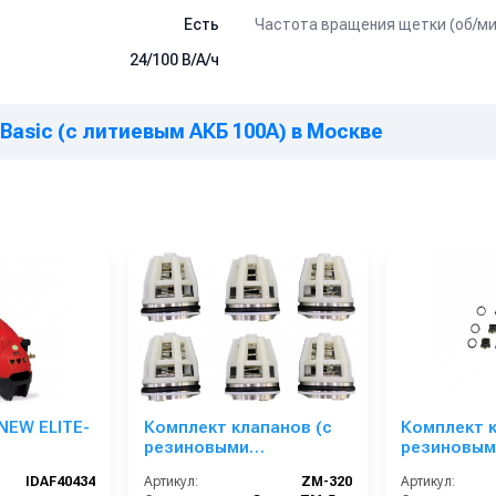
Частота вращения щетки (об/ми
Есть
24/100 В/А/ч
Basic (с литиевым АКБ 100А) в Москве
 NEW ELITE-
Комплект клапанов (с
Комплект к
резиновыми
резиновым
уплотнениями) для АВД
уплотнени
IDAF40434
Артикул:
ZM-320
Артикул:
ZM-5022 ZM-320
ZM-3020 ZM