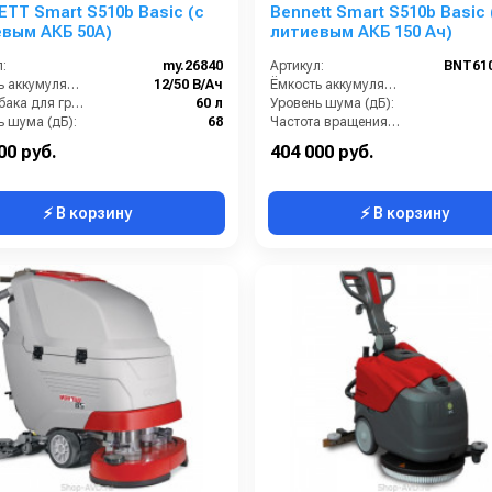
TT Smart S510b Basic (с
Bennett Smart S510b Basic 
вым АКБ 50А)
литиевым АКБ 150 Ач)
:
my.26840
Артикул:
BNT610
Ёмкость аккумуляторов (Ач):
12/50 В/Ач
Ёмкость аккумуляторов (Ач):
Объём бака для грязной воды (л):
60 л
Уровень шума (дБ):
ь шума (дБ):
68
Частота вращения щетки (об/мин):
Вес без аккумуляторов (кг):
85
Масса (кг):
00 руб.
404 000 руб.
⚡ В корзину
⚡ В корзину