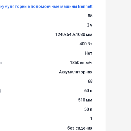
ккумуляторные поломоечные машины Bennett
85
3 ч
1240х540х1030 мм
400 Вт
Нет
и
1850 кв.м/ч
Аккумуляторная
68
)
60 л
510 мм
50 л
1
без сидения