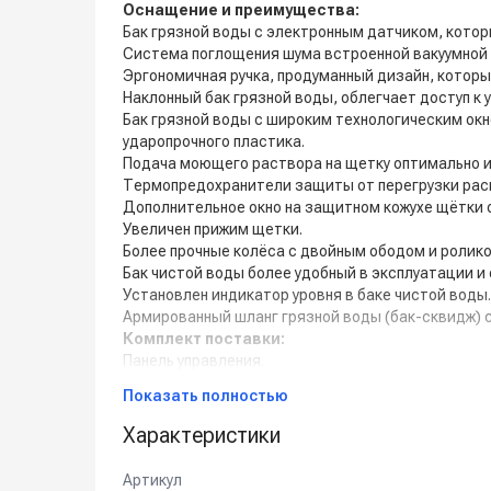
Оснащение и преимущества:
Бак грязной воды с электронным датчиком, котор
Система поглощения шума встроенной вакуумной 
Эргономичная ручка, продуманный дизайн, которы
Наклонный бак грязной воды, облегчает доступ к 
Бак грязной воды с широким технологическим окно
ударопрочного пластика.
Подача моющего раствора на щетку оптимально и
Термопредохранители защиты от перегрузки рас
Дополнительное окно на защитном кожухе щётки 
Увеличен прижим щетки.
Более прочные колёса с двойным ободом и роли
Бак чистой воды более удобный в эксплуатации и
Установлен индикатор уровня в баке чистой воды.
Армированный шланг грязной воды (бак-сквидж) 
Комплект поставки:
Панель управления.
Дисковая щетка с щетиной из полипропилена 510
Показать полностью
Всасывающая балка.
Резиновый сквидж (водосборное лезвие).
Характеристики
Транспортировочные колеса.
Аккумуляторная Li-Ion батарея 24 В/100 Ач
Артикул