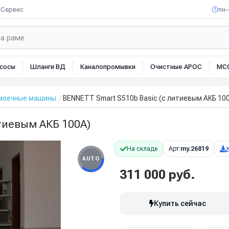
Сервис
пн–
сосы
Шланги ВД
Каналопромывки
Очистные АРОС
МС
омоечные машины
BENNETT Smart S510b Basic (с литиевым АКБ 10
тиевым АКБ 100А)
На складе
Арт:
my.26819
AUTO
311 000 руб.
Купить сейчас