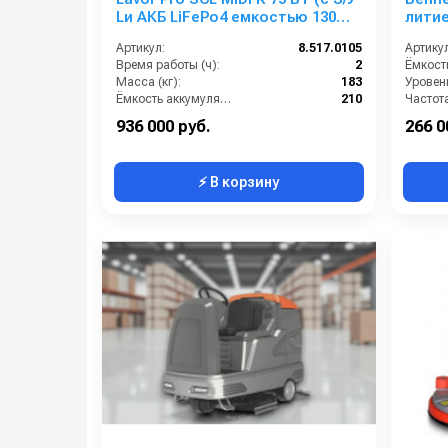
Lи АКБ LiFePo4 емкостью 130
литие
Ah)
Артикул:
8.517.0105
Артикул
Время работы (ч):
2
Масса (кг):
183
Уровен
Ёмкость аккумуляторов (Ач):
210
Бак для грязной воды (л):
95
Масса (
936 000 руб.
266 0
⚡ В корзину