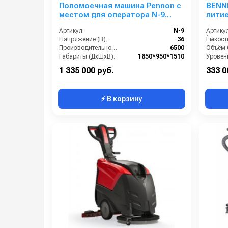
Поломоечная машина Pennon с
BENNE
местом для оператора N-9
литие
(36V))
Артикул:
N-9
Артикул
Напряжение (В):
36
Производительность по площади (м2/ч):
6500
Габариты (ДхШхВ):
1850*950*1510
Уровен
Бак для чистой воды (л):
240
1 335 000 руб.
333 0
⚡ В корзину