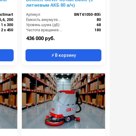
литиевым АКБ 80 а/ч)
oSmart
Артикул:
BNT61050-80li
5,6, 200
Ёмкость аккумуляторов (Ач):
80
1 х 300
Уровень шума (дБ):
68
2 х 450
Частота вращения щетки (об/мин):
180
450
Масса (кг):
155
436 000 руб.
⚡ В корзину