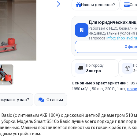
Нашли дешевле?
Спо
Для юридических лиц
Работаем с НДС, безналич
Индивидуальные условия д
запросов
info@shop-avd.ru
Оформ
По городу
П
🚚
📦
Завтра
2
Основные характеристики:
85 
1850 м2/ч, 50 л л, 220 В, 1 шт,
пока
окупают у нас?
Отзывы
Basic (с литиевым АКБ 100А) с дисковой щеткой диаметром 510 м
 уборки. Модель Smart S510b Basic лучше всего подходит для по
авленных. Машина поставляется полностью готовой к работе, в к
рядным устройством.