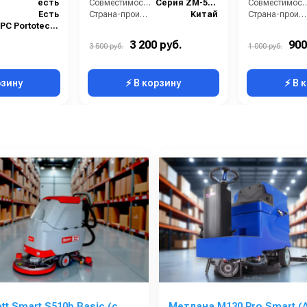
есть
Совместимость:
Серия ZM-5022 (помпа HP-1822)
Совместим
Есть
Страна-производитель:
Китай
Страна-производитель:
IPC Portotecnica
Доп.опция
3 200 руб.
900
3 500 руб.
1 000 руб.
10
рзину
⚡ В корзину
⚡ В 
t Smart S510b Basic (с
Метлана М130 Pro Smart (