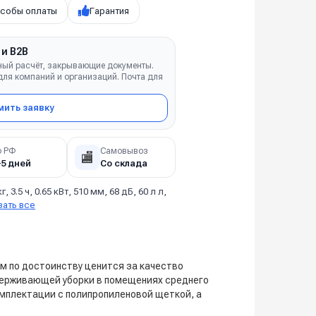
собы оплаты
Гарантия
 и B2B
ный расчёт, закрывающие документы.
ля компаний и организаций. Почта для
ить заявку
о РФ
Самовывоз
🏬
–5 дней
Со склада
кг, 3.5 ч, 0.65 кВт, 510 мм, 68 дБ, 60 л л,
зать все
м по достоинству ценится за качество
ддерживающей уборки в помещениях среднего
омплектации с полипропиленовой щеткой, а