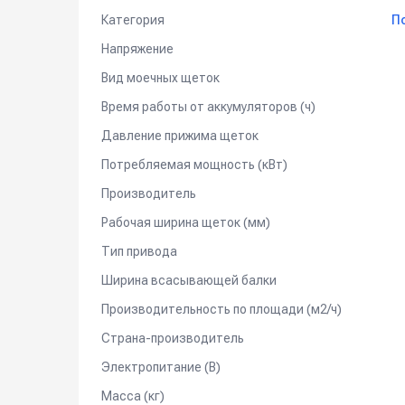
Внешнее зарядное устройство (24В/15А).
Категория
П
Напряжение
Вид моечных щеток
Время работы от аккумуляторов (ч)
Давление прижима щеток
Потребляемая мощность (кВт)
Производитель
Рабочая ширина щеток (мм)
Тип привода
Ширина всасывающей балки
Производительность по площади (м2/ч)
Страна-производитель
Электропитание (В)
Масса (кг)