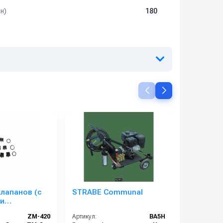
н)
180
лапанов (с
STRABE Communal
Регулято
и
SETMATIC
ями) для АВД
ZM-420
Артикул:
BA5H
Артикул:
-420