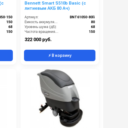
(с
Bennett Smart S510b Basic (с
литиевым АКБ 80 Ач)
50-150
Артикул:
BNT61050-80li
150
Ёмкость аккумуляторов (Ач):
80
68
Уровень шума (дБ):
68
150
Частота вращения щетки (об/мин):
150
160
Масса (кг):
160
322 000 руб.
⚡ В корзину