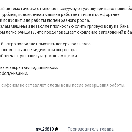
ый автоматически отключает вакуумную турбину при наполнении ба
турбины, поломоечная машина работает тише и комфортнее.
й подходит для работы людей разного роста.
узлам машины и позволяет полностью слить грязную воду из бака.
м легко очищать, что предотвращает скопление загрязнений в баке
 быстро позволяет смочить поверхность пола.
положены в зоне видимости оператора
облегчает установку и демонтаж щетки.
ковым закрытым подшипником.
 обслуживании.
с сифоном не оставляет следы воды после завершения работы.
 мм.
Производитель товара
my.26819