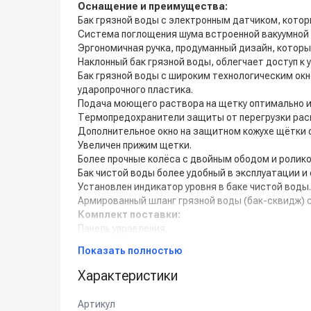
Оснащение и преимущества:
Бак грязной воды с электронным датчиком, котор
Система поглощения шума встроенной вакуумной 
Эргономичная ручка, продуманный дизайн, которы
Наклонный бак грязной воды, облегчает доступ к 
Бак грязной воды с широким технологическим окно
ударопрочного пластика.
Подача моющего раствора на щетку оптимально и
Термопредохранители защиты от перегрузки рас
Дополнительное окно на защитном кожухе щётки 
Увеличен прижим щетки.
Более прочные колёса с двойным ободом и роли
Бак чистой воды более удобный в эксплуатации и
Установлен индикатор уровня в баке чистой воды.
Армированный шланг грязной воды (бак-сквидж) 
Комплект поставки:
Панель управления.
Дисковая щетка с щетиной из полипропилена 510
Показать полностью
Всасывающая балка.
Резиновый сквидж (водосборное лезвие).
Характеристики
Транспортировочные колеса.
Комплект аккумуляторных GEL батарей 12В/113 Ач,
Артикул