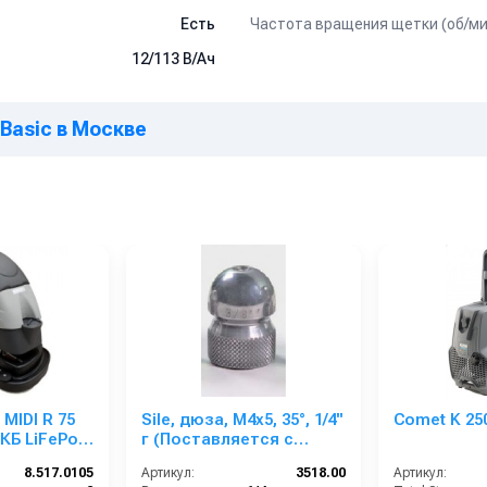
Частота вращения щетки (об/ми
Есть
12/113 В/Ач
Basic в Москве
 MIDI R 75
Sile, дюза, M4x5, 35°, 1/4''
Comet K 250
АКБ LiFePo4
г (Поставляется с
 Ah)
заглушкой и доп.
8.517.0105
Артикул:
3518.00
Артикул:
вставкой для передней