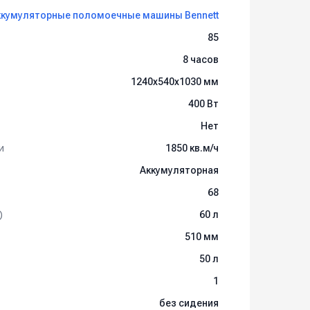
ккумуляторные поломоечные машины Bennett
85
8 часов
1240х540х1030 мм
400 Вт
Нет
и
1850 кв.м/ч
Аккумуляторная
68
)
60 л
510 мм
50 л
1
без сидения