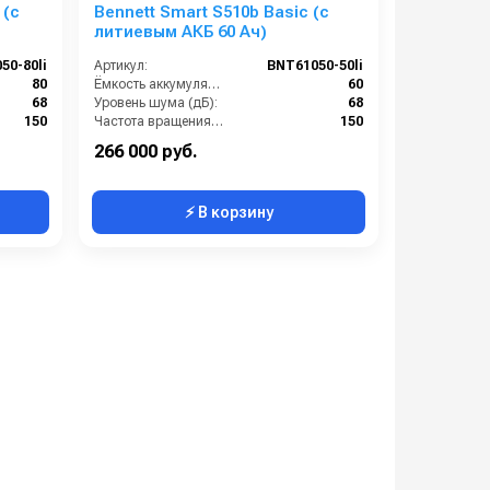
 (с
Bennett Smart S510b Basic (с
литиевым АКБ 60 Ач)
50-80li
Артикул:
BNT61050-50li
80
Ёмкость аккумуляторов (Ач):
60
68
Уровень шума (дБ):
68
150
Частота вращения щетки (об/мин):
150
160
Масса (кг):
160
266 000 руб.
⚡ В корзину