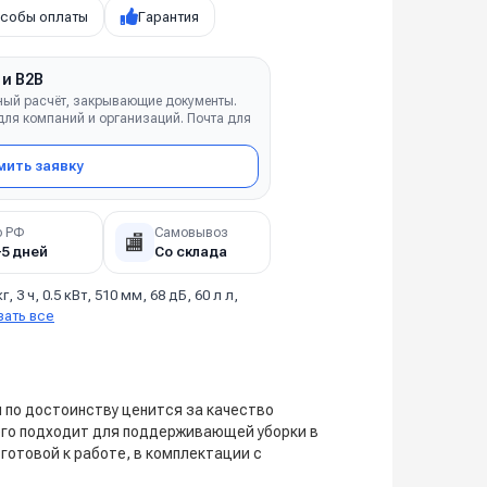
собы оплаты
Гарантия
 и B2B
ный расчёт, закрывающие документы.
ля компаний и организаций. Почта для
ить заявку
о РФ
Самовывоз
🏬
–5 дней
Со склада
кг, 3 ч, 0.5 кВт, 510 мм, 68 дБ, 60 л л,
зать все
 по достоинству ценится за качество
сего подходит для поддерживающей уборки в
отовой к работе, в комплектации с