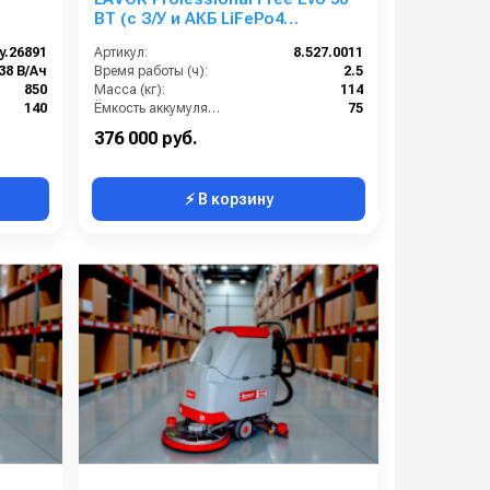
BT (с З/У и АКБ LiFePo4
емкостью 65 Ah (65 Ah LiFePo4 =
y.26891
Артикул:
8.527.0011
100 Ah GEL)
38 В/Ач
Время работы (ч):
2.5
850
Масса (кг):
114
140
Ёмкость аккумуляторов (Ач):
75
40
Бак для грязной воды (л):
50
376 000 руб.
⚡ В корзину