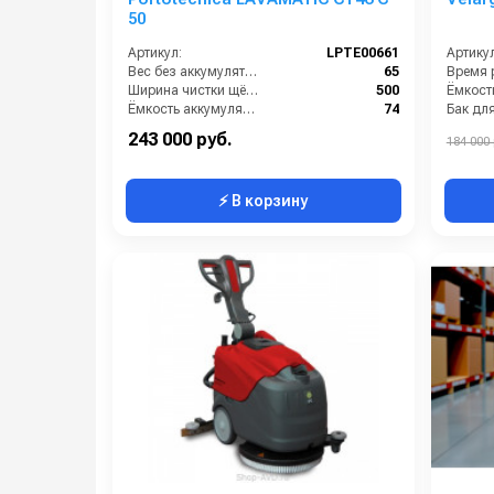
50
Артикул:
LPTE00661
Артикул
Вес без аккумуляторов (кг):
65
Ширина чистки щёток (мм):
500
Ёмкость аккумуляторов (Ач):
74
Габариты (ДхШхВ):
821x576x1220
243 000 руб.
184 000 
⚡ В корзину