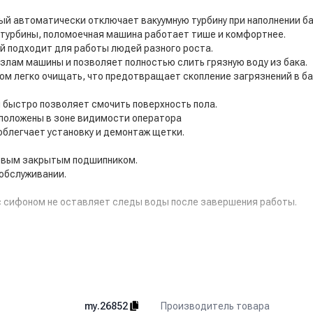
ый автоматически отключает вакуумную турбину при наполнении ба
турбины, поломоечная машина работает тише и комфортнее.
й подходит для работы людей разного роста.
узлам машины и позволяет полностью слить грязную воду из бака.
м легко очищать, что предотвращает скопление загрязнений в баке
 быстро позволяет смочить поверхность пола.
положены в зоне видимости оператора
облегчает установку и демонтаж щетки.
ковым закрытым подшипником.
 обслуживании.
с сифоном не оставляет следы воды после завершения работы.
 мм.
 2 шт.
Производитель товара
my.26852