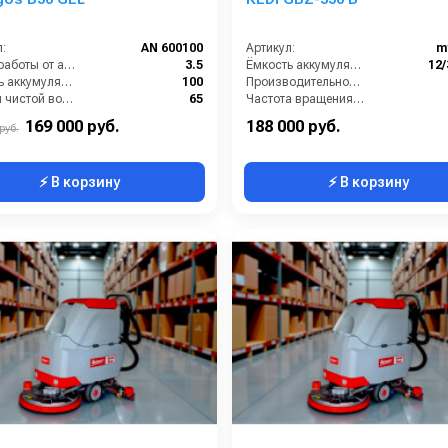
:
AN 600100
Артикул:
m
Время работы от аккумуляторов (ч):
3.5
Ёмкость аккумуляторов (Ач):
12/
Ёмкость аккумулятора (Ач):
100
Производительность по площади (м2/ч):
Бак для чистой воды (л):
65
Частота вращения щетки (об/мин):
Диаметр щетки Ø (мм):
510
Масса (кг):
169 000 руб.
188 000 руб.
руб.
⚡ В корзину
⚡ В корзину