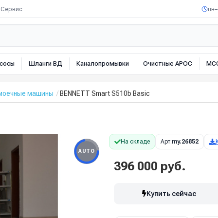
Сервис
пн–
сосы
Шланги ВД
Каналопромывки
Очистные АРОС
МС
омоечные машины
BENNETT Smart S510b Basic
На складе
Арт:
my.26852
AUTO
396 000 руб.
Купить сейчас