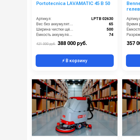
Portotecnica LAVAMATIC 45 B 50
Benne
гелев
Артикул:
LPTB 02630
Артикул
Вес без аккумуляторов (кг):
65
Время р
Ширина чистки щёток (мм):
500
Ёмкость аккумуляторов (Ач):
74
Разряж
Габариты (ДхШхВ):
821x576x1220
388 000 руб.
357 0
421 000 руб.
⚡ В корзину