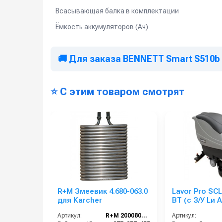
Всасывающая балка в комплектации
Ёмкость аккумуляторов (Ач)
🚚 Для заказа BENNETT Smart S510b 
⭐ С этим товаром смотрят
R+M Змеевик 4.680-063.0
Lavor Pro SCL
для Karcher
BT (с З/У Lи 
емкостью 130
Артикул:
R+M 200080512
Артикул: