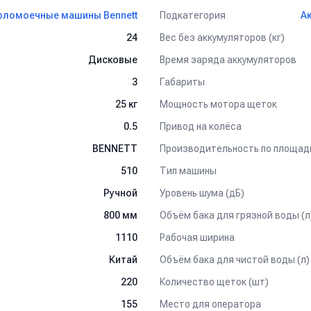
Подкатегория
оломоечные машины Bennett
А
Вес без аккумуляторов (кг)
24
Время заряда аккумуляторов
Дисковые
Габариты
3
Мощность мотора щеток
25 кг
Привод на колёса
0.5
Производительность по площад
BENNETT
Тип машины
510
Уровень шума (дБ)
Ручной
Объём бака для грязной воды (л
800 мм
Рабочая ширина
1110
Объём бака для чистой воды (л)
Китай
Количество щеток (шт)
220
Место для оператора
155