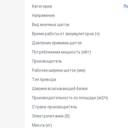
Внешнее зарядное устройство (24В/15А).
Категория
П
Напряжение
Вид моечных щеток
Время работы от аккумуляторов (ч)
Давление прижима щеток
Потребляемая мощность (кВт)
Производитель
Рабочая ширина щеток (мм)
Тип привода
Ширина всасывающей балки
Производительность по площади (м2/ч)
Страна-производитель
Электропитание (В)
Масса (кг)