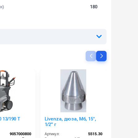
н)
180
 13/190 T
Livenza, дюза, M6, 15°,
Sile, дюза,
1/2'' г
г
9057000800
Артикул:
5515.30
Артикул: