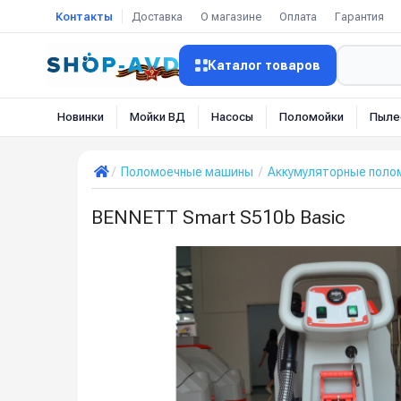
Контакты
Доставка
О магазине
Оплата
Гарантия
Каталог товаров
Новинки
Мойки ВД
Насосы
Поломойки
Пыле
Поломоечные машины
Аккумуляторные пол
BENNETT Smart S510b Basic