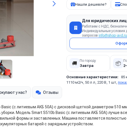
Нашли дешевле?
Спо
Для юридических лиц
Работаем с НДС, безналич
Индивидуальные условия д
запросов
info@shop-avd.ru
Оформ
По городу
П
🚚
📦
Завтра
2
Основные характеристики:
85 
1110 м2/ч, 50 л л, 220 В, 1 шт,
пока
окупают у нас?
Отзывы
Basic (с литиевым АКБ 50А) с дисковой щеткой диаметром 510 мм
уборки. Модель Smart S510b Basic (с литиевым АКБ 50А) лучше в
авильной формы и заставленных. Машина поставляется полностью г
ккумуляторных батарей с зарядным устройством.