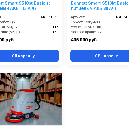
tt Smart S510bt Basic (с
Bennett Smart S510bt Basic
ыми АКБ 113 А ч)
литиевым АКБ 80 Ач)
:
BNT61060
Артикул:
BNT610
аботы (ч):
3
Ёмкость аккумуляторов (Ач):
Ёмкость аккумулятора (Ач):
113
Уровень шума (дБ):
ение (мБар):
160
Частота вращения щетки (об/мин):
Мощность вакуумного мотора (Вт):
550
Масса (кг):
00 руб.
405 000 руб.
⚡ В корзину
⚡ В корзину