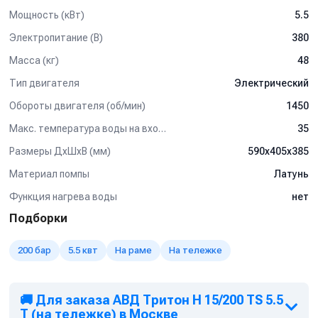
установки.
Мощность (кВт)
5.5
Дополнительные опции:
Электропитание (В)
380
Вы можете подобрать любые пистолеты, аксессуары и шланги
Масса (кг)
48
любой длины, исходя из конкретных условий работы:
- Распылительная струйная трубка.
Тип двигателя
Электрический
- Грязевая фреза.
- Пенная насадка для бесконтактной мойки.
Обороты двигателя (об/мин)
1450
- Шланг высокого давления, длина до 20 м.
Макс. температура воды на входе (°C)
35
- Внешний навесной барабан для сматывания шланга.
- Внешний разборный фильтр тонкой очистки воды.
Размеры ДхШхВ (мм)
590х405х385
- Подставка под каркас аппарата высокого давления.
Материал помпы
Латунь
Функция нагрева воды
нет
Подборки
200 бар
5.5 квт
На раме
На тележке
🚚 Для заказа АВД Тритон H 15/200 TS 5.5
T (на тележке) в Москве