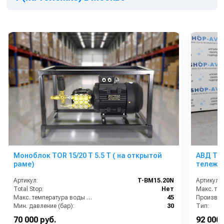
Моноблок TOR 15/20 T 5.5 T ( на открытой
АВД ТРИ
раме)
тележке
Артикул:
T-BM15.20N
Артикул:
Total Stop:
Нет
Макс. температура воды (°C):
45
Мин. давление (бар):
30
Тип:
Производительность (л/мин):
15
Тип вала
70 000 руб.
92 000 
Производительность (л/ч):
900
Вес, кг: