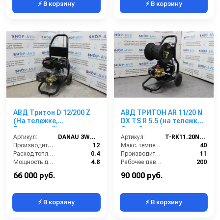
⚡ В корзину
⚡ В корзину
АВД Тритон D 12/200 Z
АВД ТРИТОН AR 11/20 N
(На тележке,
DX TS R 5.5 (на тележке с
Бензиновый)
барабаном)
Артикул:
DANAU 3WZ-1506
Артикул:
T-RK11.20NDX
Производительность (л/мин):
12
Макс. температура воды (°C):
40
Расход топлива (л/ч):
0.4
Производительность (л/мин):
11
Мощность двигателя (кВт):
4.8
Рабочее давление (бар):
200
Объём топливного бака (л):
3.6
Мощность (кВт):
5.5
66 000 руб.
90 000 руб.
⚡ В корзину
⚡ В корзину