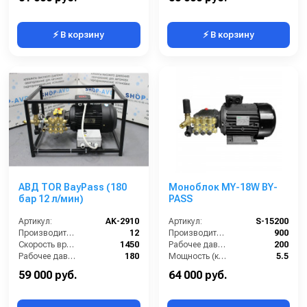
⚡ В корзину
⚡ В корзину
АВД TOR BayPass (180
Моноблок MY-18W BY-
бар 12 л/мин)
PASS
Артикул:
AK-2910
Артикул:
S-15200
Производительность (л/мин):
12
Производительность (л/ч):
900
Скорость вращения (об/мин):
1450
Рабочее давление (бар):
200
Рабочее давление (бар):
180
Мощность (кВт):
5.5
Мощность (кВт):
4
Электропитание (В):
380
59 000 руб.
64 000 руб.