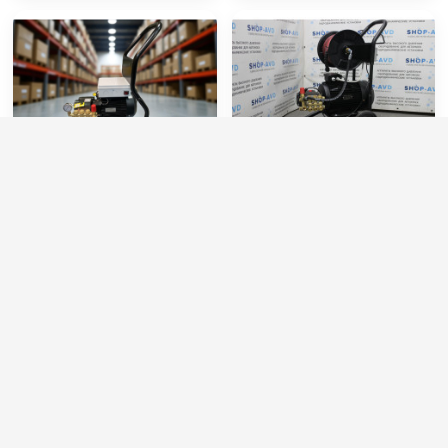
Мойка АВД Тритон H T
АВД ТРИТОН FW2 5530
250 бар, 15 л/мин. 7.5 кВт
TS T 7.5 (на тележке с
барабаном)
Производительность (л/мин):
15
Артикул:
FW2-5530
Производительность (л/ч):
900
Макс. температура воды (°C):
40
Рабочее давление (бар):
250
Производительность (л/мин):
21
Мощность (кВт):
7.5
Рабочее давление (бар):
200
Мощность (кВт):
7.5
90 000 руб.
90 000 руб.
⚡ В корзину
⚡ В корзину