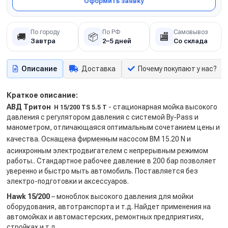
Оформить заявку
По городу
По РФ
Самовывоз
🚚
📦
🏬
Завтра
2–5 дней
Со склада
Описание
Доставка
Почему покупают у нас?
Краткое описание:
АВД Тритон
- стационарная мойка высокого
H 15/200 TS 5.5 T
давления с регулятором давления с системой By-Pass и
манометром, отличающаяся оптимальным сочетанием цены и
качества. Оснащена фирменным насосом
BM 15.20 N
и
асинхронным электродвигателем с непрерывным режимом
работы.. Стандартное рабочее давление в 200 бар позволяет
уверенно и быстро мыть автомобиль. Поставляется без
электро-подготовки и аксессуаров.
Hawk 15/200
– моноблок высокого давления для мойки
оборудования, автотранспорта и т.д. Найдет применения на
автомойках и автомастерских, ремонтных предприятиях,
стройках и т.д.