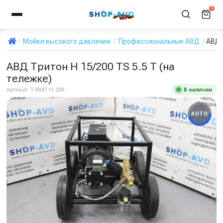
0
Мойки высокого давления
Профессиональные АВД
АВД 
АВД Тритон H 15/200 TS 5.5 T (на
тележке)
В наличии
Артикул:
T-NMT15.20R
AUTO