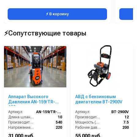
⚡ В корзину
⚡Сопутствующие товары
Аппарат Высокого
АВД с бензиновым
Давления AN-159/TR-
двигателем BT-2900V
159
Артикул:
AN-159/TR-159
Артикул:
BT-2900V
Длина шланга (м):
10
Производительность (л/мин):
12
Производительность (л/ч):
540
Мощность (л.с.):
7.5
Напряжение (В):
220
Рабочее давление (бар):
200
Рабочее давление (бар):
150-225
Обороты двигателя (об/мин):
3400
31 000 руб.
55 000 руб.