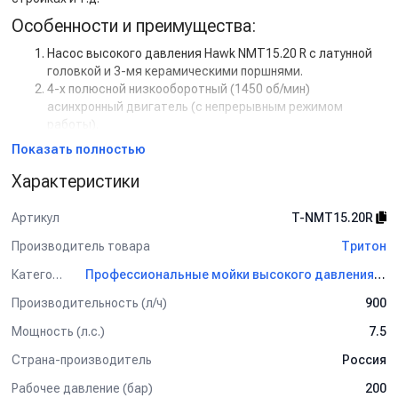
Особенности и преимущества:
Насос высокого давления Hawk NMT15.20 R с латунной
головкой и 3-мя керамическими поршнями.
4-х полюсной низкооборотный (1450 об/мин)
асинхронный двигатель (с непрерывным режимом
работы).
Панель управления, имеющая общий включатель с
Показать полностью
тепловой защитой.
Характеристики
Термостатический клапан для защиты насоса от
перегрева.
Отсутствие кожуха и рамы позволяет компактно
Артикул
T-NMT15.20R
разместить аппарат в стеснённых условиях, либо
Производитель товара
Тритон
встроить в технологическое оборудование при этом
обеспечивается хороший доступ для обслуживания и
Категория
Профессиональные мойки высокого давления Тритон
ремонта.
Данная комплектация агрегата, обеспечивается
Производительность (л/ч)
900
понижение нагрузки на помпу, а также уровня вибраций,
Мощность (л.с.)
7.5
которые возникают во время работы аппарата.
Использование материалов высокого качества, а также
Страна-производитель
Россия
продуманность конструкции, обеспечивает довольно
Рабочее давление (бар)
200
длительный срок эффективной беспрерывной работы